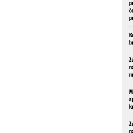
p
č
p
K
b
Z
n
m
M
s
k
Z
n