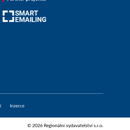
í
Inzerce
© 2026
Regionální vydavatelství s.r.o.