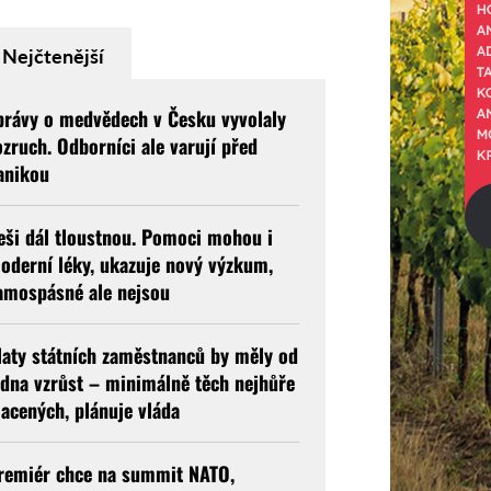
Nejčtenější
právy o medvědech v Česku vyvolaly
ozruch. Odborníci ale varují před
anikou
eši dál tloustnou. Pomoci mohou i
oderní léky, ukazuje nový výzkum,
amospásné ale nejsou
laty státních zaměstnanců by měly od
edna vzrůst – minimálně těch nejhůře
lacených, plánuje vláda
remiér chce na summit NATO,