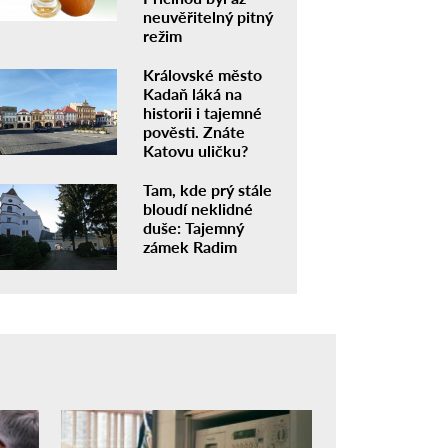
neuvěřitelný pitný
režim
Královské město
Kadaň láká na
historii i tajemné
pověsti. Znáte
Katovu uličku?
Tam, kde prý stále
bloudí neklidné
duše: Tajemný
zámek Radim