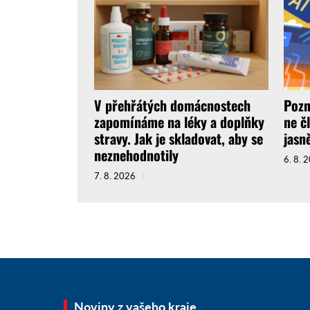
V přehřátých domácnostech
Pozn
zapomínáme na léky a doplňky
ne č
stravy. Jak je skladovat, aby se
jasně
neznehodnotily
6. 8. 
7. 8. 2026
Noviny z vašeho kraje