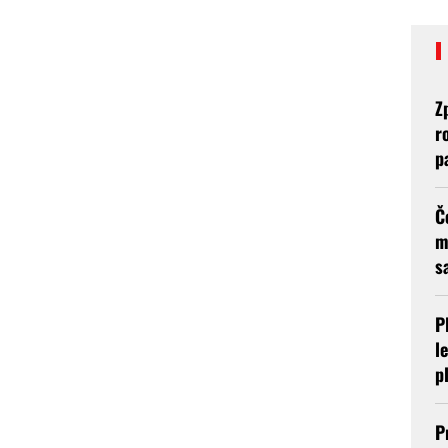
Z
r
p
Č
m
s
P
l
p
P