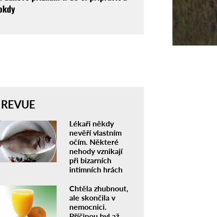
okdy
REVUE
Lékaři někdy
nevěří vlastním
očím. Některé
nehody vznikají
při bizarních
intimních hrách
Chtěla zhubnout,
ale skončila v
nemocnici.
Příčinou byl až