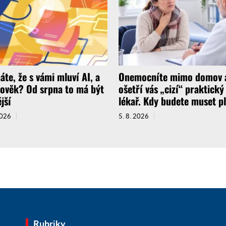
áte, že s vámi mluví AI, a
Onemocníte mimo domov 
lověk? Od srpna to má být
ošetří vás „cizí“ praktický
jší
lékař. Kdy budete muset pl
2026
5. 8. 2026
Rubriky