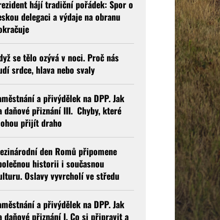
rezident hájí tradiční pořádek: Spor o
eskou delegaci a výdaje na obranu
okračuje
dyž se tělo ozývá v noci. Proč nás
udí srdce, hlava nebo svaly
aměstnání a přivýdělek na DPP. Jak
a daňové přiznání III. Chyby, které
ohou přijít draho
ezinárodní den Romů připomene
polečnou historii i současnou
ulturu. Oslavy vyvrcholí ve středu
aměstnání a přivýdělek na DPP. Jak
a daňové přiznání I. Co si připravit a