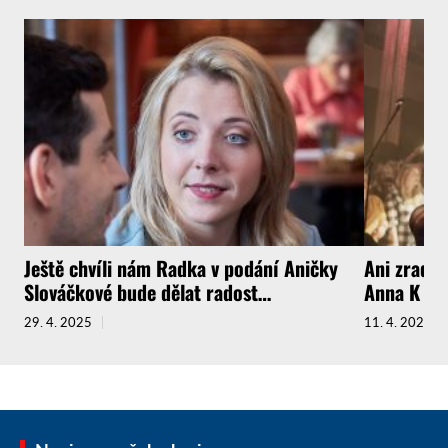
Ještě chvíli nám Radka v podání Aničky
Ani zrada 
Slováčkové bude dělat radost…
Anna K si 
29. 4. 2025
11. 4. 2025