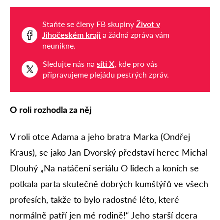
Staňte se členy FB skupiny
Život v
Jihočeském kraji
a žádná zpráva vám
neunikne.
Sledujte nás na
síti X
, kde pro vás
připravujeme plejádu pestrých zpráv.
O roli rozhodla za něj
V roli otce Adama a jeho bratra Marka (Ondřej
Kraus), se jako Jan Dvorský představí herec Michal
Dlouhý „Na natáčení seriálu O lidech a koních se
potkala parta skutečně dobrých kumštýřů ve všech
profesích, takže to bylo radostné léto, které
normálně patří jen mé rodině!“ Jeho starší dcera