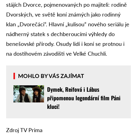
stájích Dvorce, pojmenovaných po majiteli: rodině
Dvorských, ve světě koní známých jako rodinný
klan „Dvorečáci“. Hlavní „kulisou“ nového seriálu je
nádherný statek s dechberoucími výhledy do
benešovské přírody. Osudy lidí i koní se protnou i
na dostihovém závodišti ve Velké Chuchli.
MOHLO BY VÁS ZAJÍMAT
Dymek, Reifová i Lábus
připomenou legendární film Páni
kluci!
Zdroj TV Prima