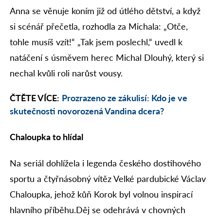
Anna se věnuje koním již od útlého dětství, a když
si scénář přečetla, rozhodla za Michala: „Otče,
tohle musíš vzít!“ „Tak jsem poslechl,“ uvedl k
natáčení s úsměvem herec Michal Dlouhý, který si
nechal kvůli roli narůst vousy.
ČTĚTE VÍCE:
Prozrazeno ze zákulisí: Kdo je ve
skutečnosti novorozená Vandina dcera?
Chaloupka to hlídal
Na seriál dohlížela i legenda českého dostihového
sportu a čtyřnásobný vítěz Velké pardubické Václav
Chaloupka, jehož kůň Korok byl volnou inspirací
hlavního příběhu.Děj se odehrává v chovných