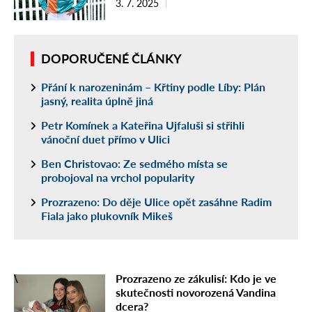
3. 7. 2025
DOPORUČENÉ ČLÁNKY
Přání k narozeninám – Křtiny podle Líby: Plán
jasný, realita úplně jiná
Petr Komínek a Kateřina Ujfaluši si střihli
vánoční duet přímo v Ulici
Ben Christovao: Ze sedmého místa se
probojoval na vrchol popularity
Prozrazeno: Do děje Ulice opět zasáhne Radim
Fiala jako plukovník Mikeš
Prozrazeno ze zákulisí: Kdo je ve
skutečnosti novorozená Vandina
dcera?