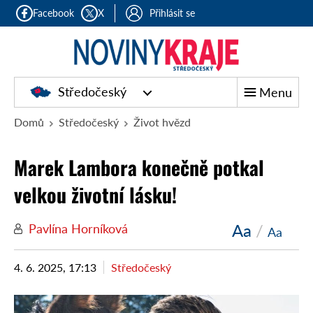
Facebook
X
Přihlásit se
Středočeský
Menu
Domů
Středočeský
Život hvězd
Marek Lambora konečně potkal
velkou životní lásku!
Aa
/
Pavlína Horníková
Aa
4. 6. 2025, 17:13
Středočeský