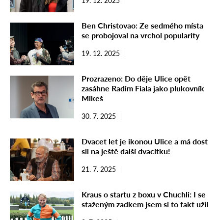
19. 12. 2025
Ben Christovao: Ze sedmého místa
se probojoval na vrchol popularity
19. 12. 2025
Prozrazeno: Do děje Ulice opět
zasáhne Radim Fiala jako plukovník
Mikeš
30. 7. 2025
Dvacet let je ikonou Ulice a má dost
sil na ještě další dvacítku!
21. 7. 2025
Kraus o startu z boxu v Chuchli: I se
staženým zadkem jsem si to fakt užil