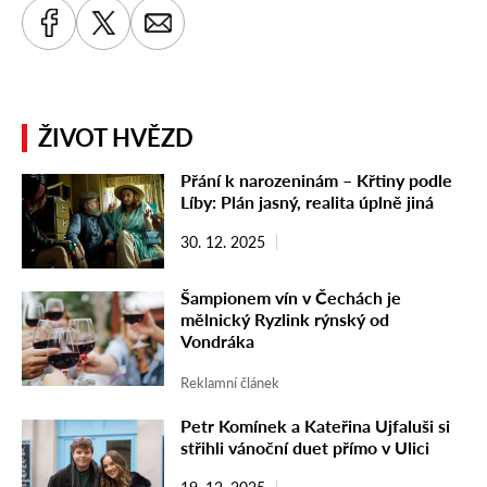
ŽIVOT HVĚZD
Přání k narozeninám – Křtiny podle
Líby: Plán jasný, realita úplně jiná
30. 12. 2025
Šampionem vín v Čechách je
mělnický Ryzlink rýnský od
Vondráka
Reklamní článek
Petr Komínek a Kateřina Ujfaluši si
střihli vánoční duet přímo v Ulici