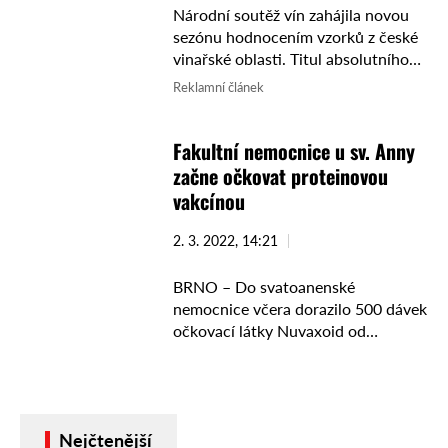
Národní soutěž vín zahájila novou
sezónu hodnocením vzorků z české
vinařské oblasti. Titul absolutního
Šampiona a vítězství v prestižní
Reklamní článek
kategorii suchých bílých vín si
odnáší rodinné Vinařství Vondrák z
Fakultní nemocnice u sv. Anny
Mělníka ...
začne očkovat proteinovou
vakcínou
2. 3. 2022, 14:21
BRNO – Do svatoanenské
nemocnice včera dorazilo 500 dávek
očkovací látky Nuvaxoid od
společnosti Novavax. S touto
klasickou proteinovou vakcínou se
začne očkovat zítra. Nuvaxoid je
dvoudávková vakcína s
Nejčtenější
intervalem …