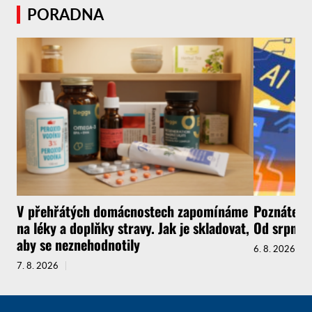
PORADNA
V přehřátých domácnostech zapomínáme
Poznáte, ž
na léky a doplňky stravy. Jak je skladovat,
Od srpna t
aby se neznehodnotily
6. 8. 2026
7. 8. 2026