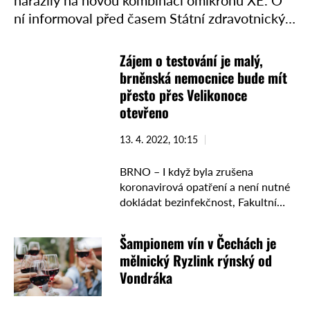
narazily na novou kombinaci omikronu XE. O
ní informoval před časem Státní zdravotnický
úřad. Sekvenací v laboratořích byl objeven
výskyt kombinované varianty dvou typů …
Zájem o testování je malý,
brněnská nemocnice bude mít
přesto přes Velikonoce
otevřeno
13. 4. 2022, 10:15
BRNO – I když byla zrušena
koronavirová opatření a není nutné
dokládat bezinfekčnost, Fakultní
nemocnice Brno bude testovat i
přes Velikonoce. Stěrové místo
Šampionem vín v Čechách je
bude otevřeno od 8 do 17 hodin, …
mělnický Ryzlink rýnský od
Vondráka