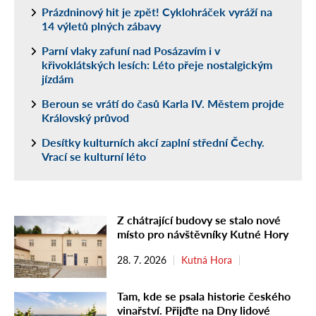
Prázdninový hit je zpět! Cyklohráček vyráží na
14 výletů plných zábavy
Parní vlaky zafuní nad Posázavím i v
křivoklátských lesích: Léto přeje nostalgickým
jízdám
Beroun se vrátí do časů Karla IV. Městem projde
Královský průvod
Desítky kulturních akcí zaplní střední Čechy.
Vrací se kulturní léto
Z chátrající budovy se stalo nové
místo pro návštěvníky Kutné Hory
28. 7. 2026
Kutná Hora
Tam, kde se psala historie českého
vinařství. Přijďte na Dny lidové