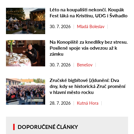
Léto na koupališti nekončí. Koupák
Fest láká na Kristínu, UDG i Švihadlo
30. 7. 2026
Mladá Boleslav
Na Konopiště za knedlíky bez stresu.
Posílené spoje vás odvezou až k
zámku
30. 7. 2026
Benešov
Zručské bigbítové (z)dunění: Dva
dny, kdy se historická Zruč promění
v hlavní město rocku
28. 7. 2026
Kutná Hora
DOPORUČENÉ ČLÁNKY