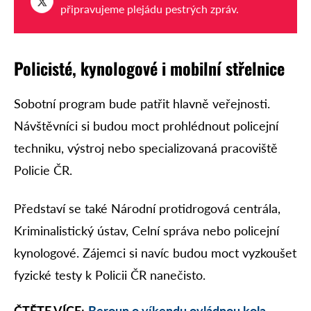
připravujeme plejádu pestrých zpráv.
Policisté, kynologové i mobilní střelnice
Sobotní program bude patřit hlavně veřejnosti.
Návštěvníci si budou moct prohlédnout policejní
techniku, výstroj nebo specializovaná pracoviště
Policie ČR.
Představí se také Národní protidrogová centrála,
Kriminalistický ústav, Celní správa nebo policejní
kynologové. Zájemci si navíc budou moct vyzkoušet
fyzické testy k Policii ČR nanečisto.
ČTĚTE VÍCE:
Beroun o víkendu ovládnou kola.