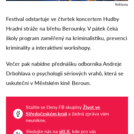
Reklama
Festival odstartuje ve čtvrtek koncertem Hudby
Hradní stráže na břehu Berounky. V pátek čeká
školy program zaměřený na kriminalistiku, prevenci
kriminality a interaktivní workshopy.
Večer pak nabídne přednášku odborníka Andreje
Drbohlava o psychologii sériových vrahů, která se
uskuteční v Městském kině Beroun.
Staňte se členy FB skupiny
Život ve
Středočeském kraji
a žádná zpráva vám
neunikne.
Sledujte nás na
síti X
, kde pro vás