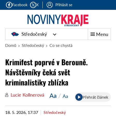
Facebook
X
Přihlásit se
Středočeský
Menu
Domů
Středočeský
Co se chystá
Krimifest poprvé v Berouně.
Návštěvníky čeká svět
kriminalistiky zblízka
Aa
/
Lucie Kollnerová
Aa
Přehrát článek
18. 5. 2026, 17:37
Středočeský