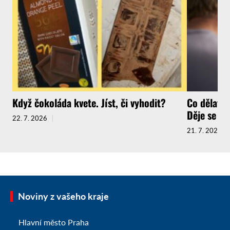
Když čokoláda kvete. Jíst, či vyhodit?
Co dělat, 
Děje se to 
22. 7. 2026
21. 7. 2026
Noviny z vašeho kraje
Hlavní město Praha