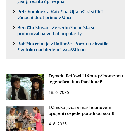
jasný, realita úplně jiná
Petr Komínek a Kateřina Ujfaluši si střihli
vánoční duet přímo v Ulici
Ben Christovao: Ze sedmého místa se
probojoval na vrchol popularity
Babička roku je z Ratiboře. Porotu uchvátila
životním nadhledem i valašštinou
Dymek, Reifová i Lábus připomenou
legendární film Páni kluci!
18. 6. 2025
Dámská jízda v marihuanovém
opojení rozjede pořádnou šou!!!
4. 6. 2025