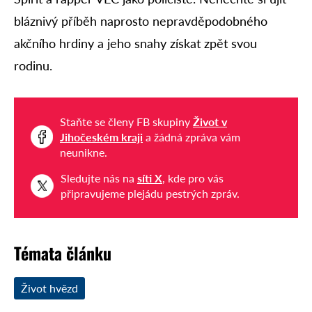
bláznivý příběh naprosto nepravděpodobného
akčního hrdiny a jeho snahy získat zpět svou
rodinu.
Staňte se členy FB skupiny
Život v
Jihočeském kraji
a žádná zpráva vám
neunikne.
Sledujte nás na
síti X
, kde pro vás
připravujeme plejádu pestrých zpráv.
Témata článku
Život hvězd