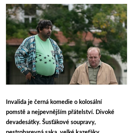
Invalida je černá komedie o kolosální
pomstě a nejpevnějším přátelství. Divoké
devadesátky. Šusťákové soupravy,
pestrobarevná saka, velké kazeťáky,