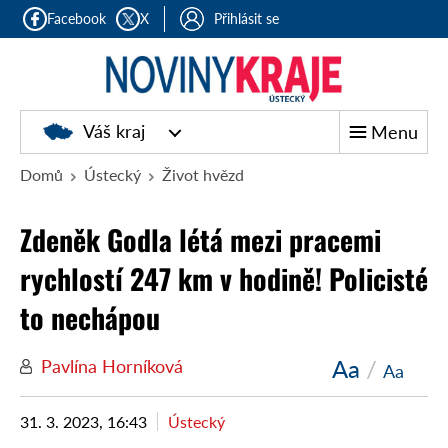
Facebook
X
Přihlásit se
Váš kraj
Menu
Domů
Ústecký
Život hvězd
Zdeněk Godla létá mezi pracemi
rychlostí 247 km v hodině! Policisté
to nechápou
Aa
/
Pavlína Horníková
Aa
31. 3. 2023, 16:43
Ústecký