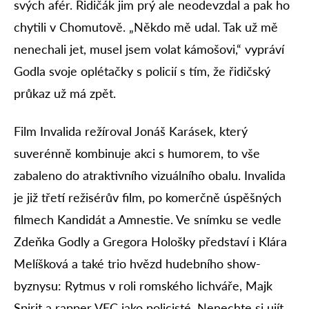
svých afér. Řidičák jim prý ale neodevzdal a pak ho
chytili v Chomutově. „Někdo mě udal. Tak už mě
nenechali jet, musel jsem volat kámošovi,“ vypráví
Godla svoje oplétačky s policií s tím, že řidičský
průkaz už má zpět.
Film Invalida režíroval Jonáš Karásek, který
suverénně kombinuje akci s humorem, to vše
zabaleno do atraktivního vizuálního obalu. Invalida
je již třetí režisérův film, po komerčně úspěšných
filmech Kandidát a Amnestie. Ve snímku se vedle
Zdeňka Godly a Gregora Hološky představí i Klára
Melíšková a také trio hvězd hudebního show-
byznysu: Rytmus v roli romského lichváře, Majk
Spirit a rapper VEC jako policisté. Nenechte si ujít