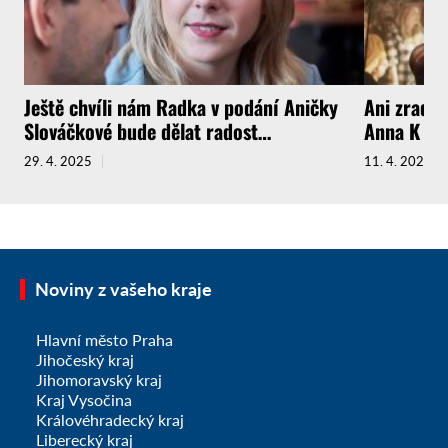
Ještě chvíli nám Radka v podání Aničky
Ani zrada 
Slováčkové bude dělat radost…
Anna K si 
29. 4. 2025
11. 4. 2025
Noviny z vašeho kraje
Hlavní město Praha
Jihočeský kraj
Jihomoravský kraj
Kraj Vysočina
Královéhradecký kraj
Liberecký kraj