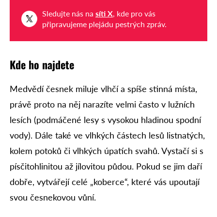
Sledujte nás na
síti X
, kde pro vás
připravujeme plejádu pestrých zpráv.
Kde ho najdete
Medvědí česnek miluje vlhčí a spíše stinná místa,
právě proto na něj narazíte velmi často v lužních
lesích (podmáčené lesy s vysokou hladinou spodní
vody). Dále také ve vlhkých částech lesů listnatých,
kolem potoků či vlhkých úpatích svahů. Vystačí si s
písčitohlinitou až jílovitou půdou. Pokud se jim daří
dobře, vytvářejí celé „koberce“, které vás upoutají
svou česnekovou vůní.