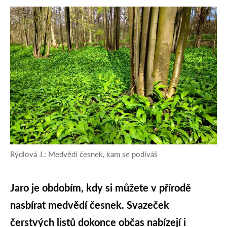
Rýdlová J.: Medvědí česnek, kam se podíváš
Jaro je obdobím, kdy si můžete v přírodě
nasbírat medvědí česnek. Svazeček
čerstvých listů dokonce občas nabízejí i