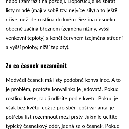
nebo i zamrazit na později. Doporučuje se sbírat
listy mladé (mají v sobě tzv. nejvíce síly) a to ještě
dříve, než jde rostlina do květu. Sezóna česneku
obecně začíná březnem (zejména nížiny, vyšší
venkovní teploty) a končí červnem (zejména střední
a vyšší polohy, nižší teploty).
Za co česnek nezaměnit
Medvědí česnek má listy podobné konvalince. A to
je problém, protože konvalinka je jedovatá. Pokud
rostlina kvete, tak ji odlišíte podle květu. Pokud je
však bez květu, což je pro sběr lepší varianta, je
potřeba list rozemnout mezi prsty. Jakmile ucítíte
typický česnekový odér, jedná se o česnek. Pokud