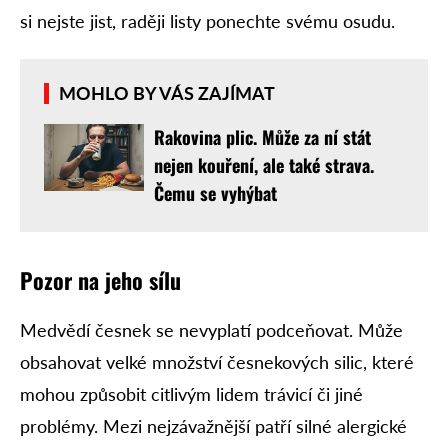
si nejste jist, raději listy ponechte svému osudu.
MOHLO BY VÁS ZAJÍMAT
Rakovina plic. Může za ní stát
nejen kouření, ale také strava.
Čemu se vyhýbat
Pozor na jeho sílu
Medvědí česnek se nevyplatí podceňovat. Může
obsahovat velké množství česnekových silic, které
mohou způsobit citlivým lidem trávicí či jiné
problémy. Mezi nejzávažnější patří silné alergické