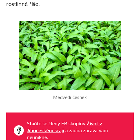
rostlinné říše.
Medvědí česnek
Staňte se členy FB skupiny
Život v
Jihočeském kraji
a žádná zpráva vám
neunikne.