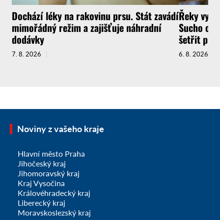
Dochází léky na rakovinu prsu. Stát zavádí
Řeky vysyc
mimořádný režim a zajišťuje náhradní
Sucho ochr
dodávky
šetřit pit
7. 8. 2026
6. 8. 2026
Noviny z vašeho kraje
Hlavní město Praha
Jihočeský kraj
Jihomoravský kraj
Kraj Vysočina
Královéhradecký kraj
Liberecký kraj
Moravskoslezský kraj