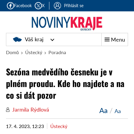
Facebook
X
Přihlásit se
Váš kraj
Menu
Domů
Ústecký
Poradna
Sezóna medvědího česneku je v
plném proudu. Kde ho najdete a na
co si dát pozor
Aa
/
Jarmila Rýdlová
Aa
17. 4. 2023, 12:23
Ústecký