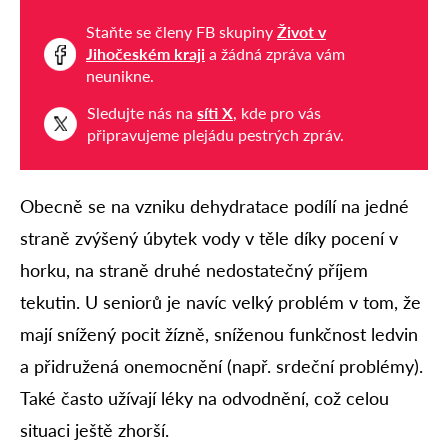
Staňte se členy FB skupiny
Život v
Jihočeském kraji
a žádná zpráva vám
neunikne.
Sledujte nás na
síti X
, kde pro vás
připravujeme plejádu pestrých zpráv.
Obecně se na vzniku dehydratace podílí na jedné
straně zvýšený úbytek vody v těle díky pocení v
horku, na straně druhé nedostatečný příjem
tekutin. U seniorů je navíc velký problém v tom, že
mají snížený pocit žízně, sníženou funkčnost ledvin
a přidružená onemocnění (např. srdeční problémy).
Také často užívají léky na odvodnění, což celou
situaci ještě zhorší.