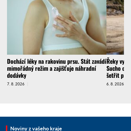
Dochází léky na rakovinu prsu. Stát zavádí
Řeky vysyc
mimořádný režim a zajišťuje náhradní
Sucho ochr
dodávky
šetřit pit
7. 8. 2026
6. 8. 2026
Noviny z vašeho kraje