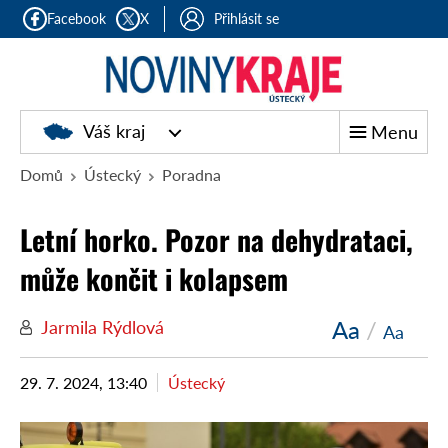
Facebook
X
Přihlásit se
Váš kraj
Menu
Domů
Ústecký
Poradna
Letní horko. Pozor na dehydrataci,
může končit i kolapsem
Aa
/
Jarmila Rýdlová
Aa
29. 7. 2024, 13:40
Ústecký