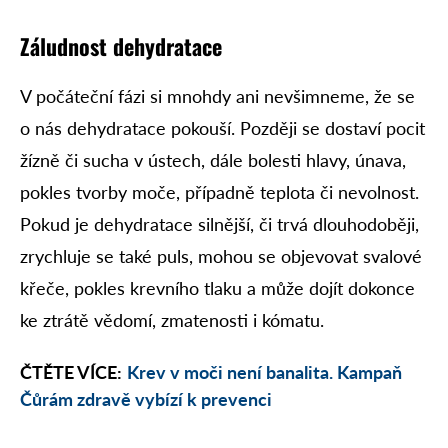
Záludnost dehydratace
V počáteční fázi si mnohdy ani nevšimneme, že se
o nás dehydratace pokouší. Později se dostaví pocit
žízně či sucha v ústech, dále bolesti hlavy, únava,
pokles tvorby moče, případně teplota či nevolnost.
Pokud je dehydratace silnější, či trvá dlouhodoběji,
zrychluje se také puls, mohou se objevovat svalové
křeče, pokles krevního tlaku a může dojít dokonce
ke ztrátě vědomí, zmatenosti i kómatu.
ČTĚTE VÍCE:
Krev v moči není banalita. Kampaň
Čůrám zdravě vybízí k prevenci