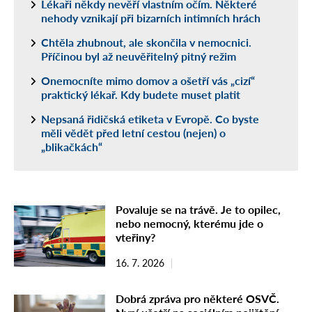
Lékaři někdy nevěří vlastním očím. Některé
nehody vznikají při bizarních intimních hrách
Chtěla zhubnout, ale skončila v nemocnici.
Příčinou byl až neuvěřitelný pitný režim
Onemocníte mimo domov a ošetří vás „cizí“
praktický lékař. Kdy budete muset platit
Nepsaná řidičská etiketa v Evropě. Co byste
měli vědět před letní cestou (nejen) o
„blikačkách“
Povaluje se na trávě. Je to opilec,
nebo nemocný, kterému jde o
vteřiny?
16. 7. 2026
Dobrá zpráva pro některé OSVČ.