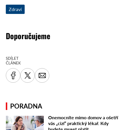
Zdraví
Doporučujeme
SDÍLET
ČLÁNEK
PORADNA
Onemocníte mimo domov a ošetří
vás „cizí“ praktický lékař. Kdy
budete muset platit