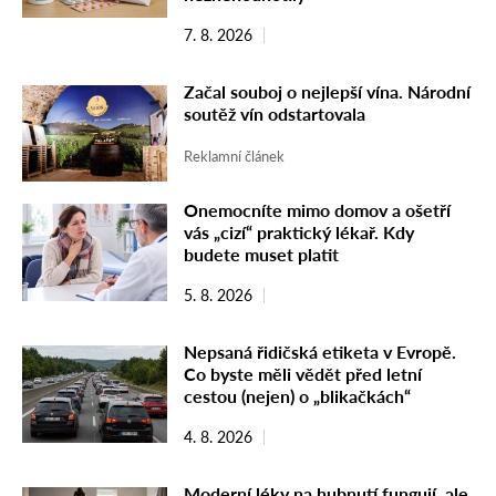
7. 8. 2026
Začal souboj o nejlepší vína. Národní
soutěž vín odstartovala
Reklamní článek
Onemocníte mimo domov a ošetří
vás „cizí“ praktický lékař. Kdy
budete muset platit
5. 8. 2026
Nepsaná řidičská etiketa v Evropě.
Co byste měli vědět před letní
cestou (nejen) o „blikačkách“
4. 8. 2026
Moderní léky na hubnutí fungují, ale