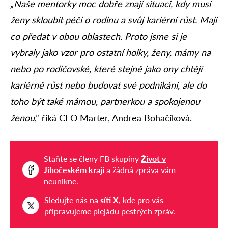
„Naše mentorky moc dobře znají situaci, kdy musí
ženy skloubit péči o rodinu a svůj kariérní růst. Mají
co předat v obou oblastech. Proto jsme si je
vybraly jako vzor pro ostatní holky, ženy, mámy na
nebo po rodičovské, které stejně jako ony chtějí
kariérně růst nebo budovat své podnikání, ale do
toho být také mámou, partnerkou a spokojenou
ženou
,” říká CEO Marter, Andrea Bohačíková.
Staňte se členy FB skupiny
Život v
Jihočeském kraji
a žádná zpráva vám
neunikne.
Sledujte nás na
síti X
, kde pro vás
připravujeme plejádu pestrých zpráv.