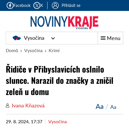
Facebook
X
Přihlásit se
Vysočina
Menu
Domů
Vysočina
Krimi
Řidiče v Přibyslavicích oslnilo
slunce. Narazil do značky a zničil
zeleň u domu
Aa
/
Ivana Kňazová
Aa
29. 8. 2024, 17:37
Vysočina