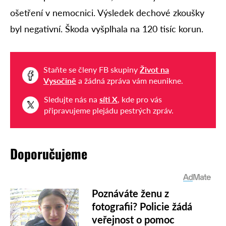
ošetření v nemocnici. Výsledek dechové zkoušky
byl negativní. Škoda vyšplhala na 120 tisíc korun.
Staňte se členy FB skupiny
Život na
Vysočině
a žádná zpráva vám neunikne.
Sledujte nás na
síti X
, kde pro vás
připravujeme plejádu pestrých zpráv.
Doporučujeme