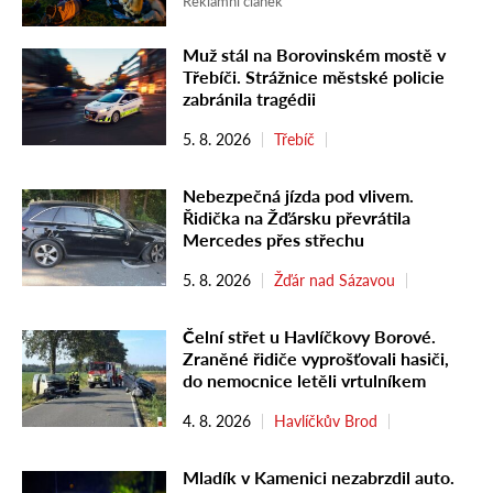
Reklamní článek
Muž stál na Borovinském mostě v
Třebíči. Strážnice městské policie
zabránila tragédii
5. 8. 2026
Třebíč
Nebezpečná jízda pod vlivem.
Řidička na Žďársku převrátila
Mercedes přes střechu
5. 8. 2026
Žďár nad Sázavou
Čelní střet u Havlíčkovy Borové.
Zraněné řidiče vyprošťovali hasiči,
do nemocnice letěli vrtulníkem
4. 8. 2026
Havlíčkův Brod
Mladík v Kamenici nezabrzdil auto.