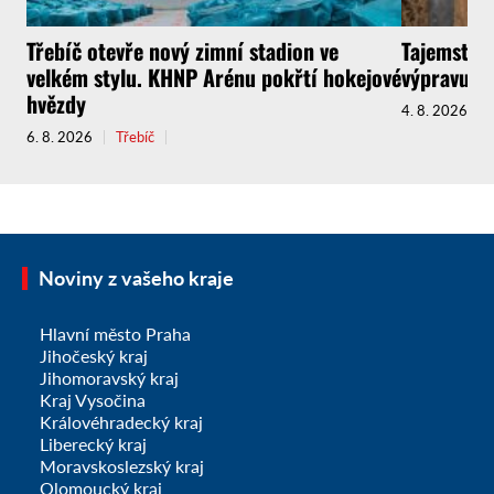
Třebíč otevře nový zimní stadion ve
Tajemství 
velkém stylu. KHNP Arénu pokřtí hokejové
výpravu do
hvězdy
4. 8. 2026
6. 8. 2026
Třebíč
Noviny z vašeho kraje
Hlavní město Praha
Jihočeský kraj
Jihomoravský kraj
Kraj Vysočina
Královéhradecký kraj
Liberecký kraj
Moravskoslezský kraj
Olomoucký kraj