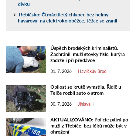
dívku
Třebíčsko: Čtrnáctiletý chlapec bez helmy
havaroval na elektrokoloběžce, těžce se zranil
Úspěch brodských kriminalistů.
Zachránili muži stovky tisíc, kurýra
zadrželi při předávce
31. 7. 2026
Havlíčkův Brod
Opilost se krutě vymstila. Řidič u
Telče rozbil auto o strom
30. 7. 2026
Jihlava
AKTUALIZOVÁNO: Policie pátrá po
muži z Třebíče, bez léků může být v
ohrožení