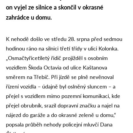
on vyjel ze silnice a skončil v okrasné
zahrádce u domu.
K nehodě došlo ve středu 28. srpna před sedmou
hodinou ráno na silnici třetí třídy v ulici Kolonka.
„Osmačtyřicetiletý řidič projížděl s osobním
vozidlem Škoda Octavia od ulice Kaštanova
směrem na Třebíč. Při jízdě se plně nevěnoval
řízení vozidla – údajně byl oslněný sluncem – a
přejel s vozidlem mimo pozemní komunikaci, kde
přejel obrubník, srazil dopravní značku a najel na
nájezd do garáže a do okrasné zeleně u domu,“
popsala průběh nehody policejní mluvčí Dana