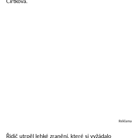
Čírtková.
Reklama
Řidič utrpěl lehké zranění, které si vyžádalo