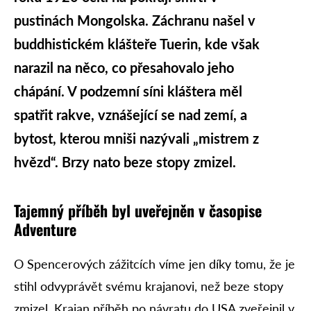
pustinách Mongolska. Záchranu našel v
buddhistickém klášteře Tuerin, kde však
narazil na něco, co přesahovalo jeho
chápání. V podzemní síni kláštera měl
spatřit rakve, vznášející se nad zemí, a
bytost, kterou mniši nazývali „mistrem z
hvězd“. Brzy nato beze stopy zmizel.
Tajemný příběh byl uveřejněn v časopise
Adventure
O Spencerových zážitcích víme jen díky tomu, že je
stihl odvyprávět svému krajanovi, než beze stopy
zmizel. Krajan příběh po návratu do USA zveřejnil v