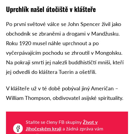
Uprchlík našel útočiště v klášteře
Po první světové válce se John Spencer živil jako
obchodník se zbraněmi a drogami v Mandžusku.
Roku 1920 musel náhle uprchnout a po
vyčerpávajícím pochodu se zhroutil v Mongolsku.
Na pokraji smrti jej nalezli buddhističtí mniši, kteří
jej odvedli do kláštera Tuerin a ošetřili.
V klášteře už v té době pobýval jiný Američan –
William Thompson, obdivovatel asijské spirituality.
Staňte se členy FB skupiny
Život v
Jihočeském kraji
a žádná zpráva vám