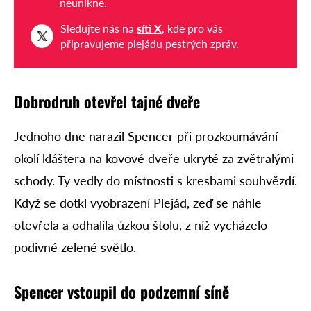
neunikne.
Sledujte nás na
síti X
, kde pro vás
připravujeme plejádu pestrých zpráv.
Dobrodruh otevřel tajné dveře
Jednoho dne narazil Spencer při prozkoumávání
okolí kláštera na kovové dveře ukryté za zvětralými
schody. Ty vedly do místnosti s kresbami souhvězdí.
Když se dotkl vyobrazení Plejád, zeď se náhle
otevřela a odhalila úzkou štolu, z níž vycházelo
podivné zelené světlo.
Spencer vstoupil do podzemní síně