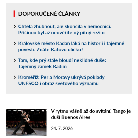
DOPORUČENÉ ČLÁNKY
Chtěla zhubnout, ale skončila v nemocnici.
Příčinou byl až neuvěřitelný pitný režim
Královské město Kadaň láká na historii i tajemné
pověsti. Znáte Katovu uličku?
Tam, kde prý stále bloudí neklidné duše:
Tajemný zámek Radim
Kroměříž: Perla Moravy ukrývá poklady
UNESCO i obraz světového významu
V rytmu vášně až do svítání. Tango je
duší Buenos Aires
24. 7. 2026