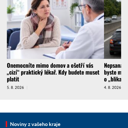
Onemocníte mimo domov a ošetří vás
Nepsaná ři
„cizí“ praktický lékař. Kdy budete muset
byste měli
platit
o „blikačk
5. 8. 2026
4. 8. 2026
Noviny z vašeho kraje