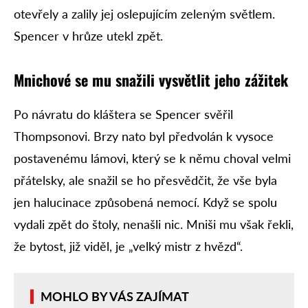
otevřely a zalily jej oslepujícím zeleným světlem.
Spencer v hrůze utekl zpět.
Mnichové se mu snažili vysvětlit jeho zážitek
Po návratu do kláštera se Spencer svěřil
Thompsonovi. Brzy nato byl předvolán k vysoce
postavenému lámovi, který se k němu choval velmi
přátelsky, ale snažil se ho přesvědčit, že vše byla
jen halucinace způsobená nemocí. Když se spolu
vydali zpět do štoly, nenašli nic. Mniši mu však řekli,
že bytost, již viděl, je „velký mistr z hvězd“.
MOHLO BY VÁS ZAJÍMAT