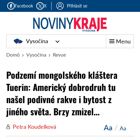
Facebook
X
Přihlásit se
Vysočina
Menu
Domů
Vysočina
Revue
Podzemí mongolského kláštera
Tuerin: Americký dobrodruh tu
našel podivné rakve i bytost z
jiného světa. Brzy zmizel…
Aa
/
Petra Koudelková
Aa