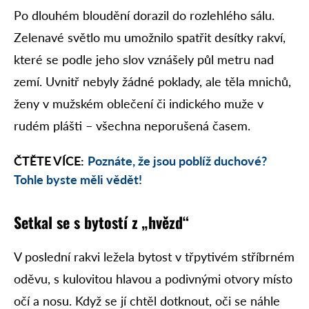
Po dlouhém bloudění dorazil do rozlehlého sálu.
Zelenavé světlo mu umožnilo spatřit desítky rakví,
které se podle jeho slov vznášely půl metru nad
zemí. Uvnitř nebyly žádné poklady, ale těla mnichů,
ženy v mužském oblečení či indického muže v
rudém plášti – všechna neporušená časem.
ČTĚTE VÍCE:
Poznáte, že jsou poblíž duchové?
Tohle byste měli vědět!
Setkal se s bytostí z „hvězd“
V poslední rakvi ležela bytost v třpytivém stříbrném
oděvu, s kulovitou hlavou a podivnými otvory místo
očí a nosu. Když se jí chtěl dotknout, oči se náhle