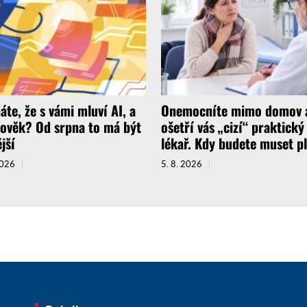
áte, že s vámi mluví AI, a
Onemocníte mimo domov 
lověk? Od srpna to má být
ošetří vás „cizí“ praktický
jší
lékař. Kdy budete muset pl
2026
5. 8. 2026