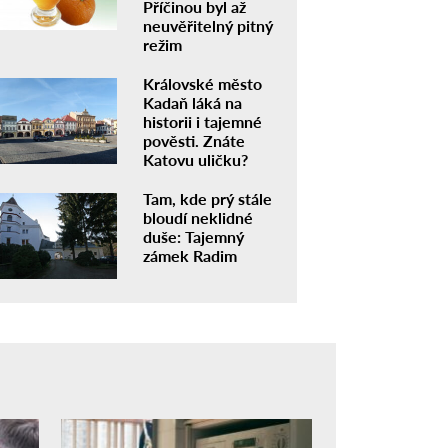
Příčinou byl až
neuvěřitelný pitný
režim
Královské město
Kadaň láká na
historii i tajemné
pověsti. Znáte
Katovu uličku?
Tam, kde prý stále
bloudí neklidné
duše: Tajemný
zámek Radim