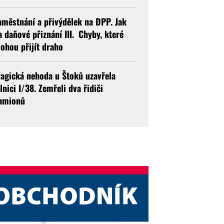
aměstnání a přivýdělek na DPP. Jak
a daňové přiznání III. Chyby, které
ohou přijít draho
ragická nehoda u Štoků uzavřela
ilnici I/38. Zemřeli dva řidiči
amionů