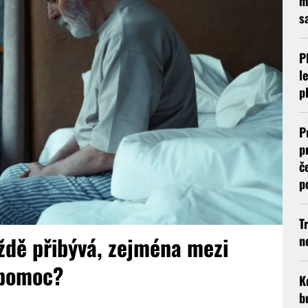
m
s
P
l
p
P
p
č
p
T
aždě přibývá, zejména mezi
n
 pomoc?
K
b