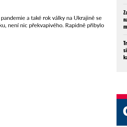
Z
pandemie a také rok války na Ukrajině se
n
ku, není nic překvapivého. Rapidně přibylo
m
T
s
k