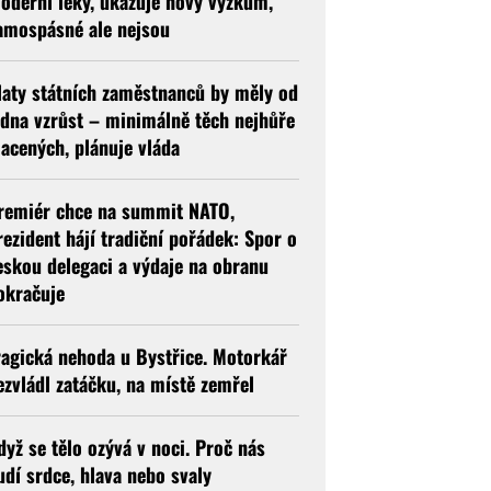
oderní léky, ukazuje nový výzkum,
amospásné ale nejsou
laty státních zaměstnanců by měly od
edna vzrůst – minimálně těch nejhůře
lacených, plánuje vláda
remiér chce na summit NATO,
rezident hájí tradiční pořádek: Spor o
eskou delegaci a výdaje na obranu
okračuje
ragická nehoda u Bystřice. Motorkář
ezvládl zatáčku, na místě zemřel
dyž se tělo ozývá v noci. Proč nás
udí srdce, hlava nebo svaly