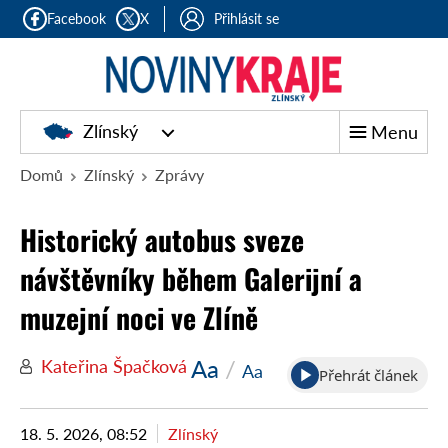
Facebook
X
Přihlásit se
Zlínský
Menu
Domů
Zlínský
Zprávy
Historický autobus sveze
návštěvníky během Galerijní a
muzejní noci ve Zlíně
Aa
/
Kateřina Špačková
Aa
Přehrát článek
18. 5. 2026, 08:52
Zlínský