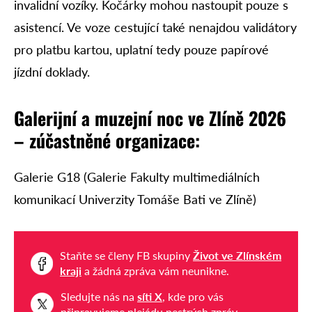
invalidní vozíky. Kočárky mohou nastoupit pouze s
asistencí. Ve voze cestující také nenajdou validátory
pro platbu kartou, uplatní tedy pouze papírové
jízdní doklady.
Galerijní a muzejní noc ve Zlíně 2026
– zúčastněné organizace:
Galerie G18 (Galerie Fakulty multimediálních
komunikací Univerzity Tomáše Bati ve Zlíně)
Staňte se členy FB skupiny
Život ve Zlínském
kraji
a žádná zpráva vám neunikne.
Sledujte nás na
síti X
, kde pro vás
připravujeme plejádu pestrých zpráv.