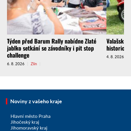
Týden před Barum Rally nabídne Zlaté
Valašské M
jablko setkání se závodníky i pit stop
historický
challenge
4. 8. 2026
6. 8. 2026
Zlín
Noviny z vašeho kraje
Hlavní město Praha
Jihočeský kraj
Jihomoravský kraj