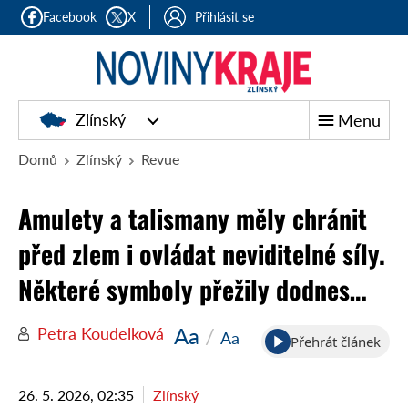
Facebook
X
Přihlásit se
Zlínský
Menu
Domů
Zlínský
Revue
Amulety a talismany měly chránit
před zlem i ovládat neviditelné síly.
Některé symboly přežily dodnes…
Aa
/
Petra Koudelková
Aa
Přehrát článek
26. 5. 2026, 02:35
Zlínský