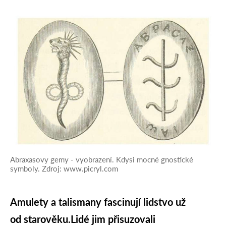
Abraxasovy gemy - vyobrazení. Kdysi mocné gnostické
symboly. Zdroj: www.picryl.com
Amulety a talismany fascinují lidstvo už
od starověku
.
Lidé jim přisuzovali