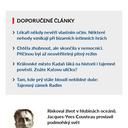
DOPORUČENÉ ČLÁNKY
Lékaři někdy nevěří vlastním očím. Některé
nehody vznikají při bizarních intimních hrách
Chtěla zhubnout, ale skončila v nemocnici.
Příčinou byl až neuvěřitelný pitný režim
Královské město Kadaň láká na historii i tajemné
pověsti. Znáte Katovu uličku?
Tam, kde prý stále bloudí neklidné duše:
Tajemný zámek Radim
Riskoval život v hlubinách oceánů.
Jacques-Yves Cousteau proslavil
podmořský svět