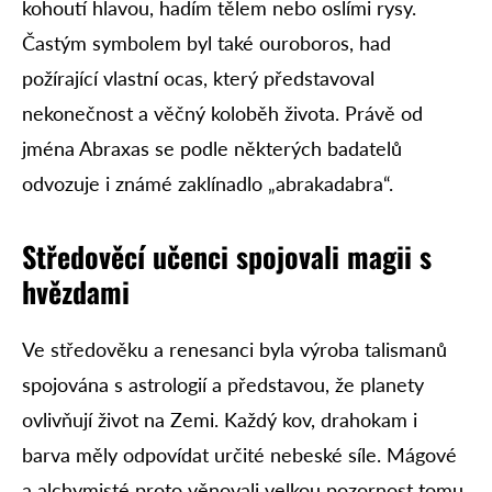
kohoutí hlavou, hadím tělem nebo oslími rysy.
Častým symbolem byl také ouroboros, had
požírající vlastní ocas, který představoval
nekonečnost a věčný koloběh života. Právě od
jména Abraxas se podle některých badatelů
odvozuje i známé zaklínadlo „abrakadabra“.
Středověcí učenci spojovali magii s
hvězdami
Ve středověku a renesanci byla výroba talismanů
spojována s astrologií a představou, že planety
ovlivňují život na Zemi. Každý kov, drahokam i
barva měly odpovídat určité nebeské síle. Mágové
a alchymisté proto věnovali velkou pozornost tomu,