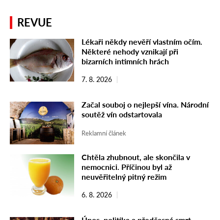
REVUE
Lékaři někdy nevěří vlastním očím.
Některé nehody vznikají při
bizarních intimních hrách
7. 8. 2026
Začal souboj o nejlepší vína. Národní
soutěž vín odstartovala
Reklamní článek
Chtěla zhubnout, ale skončila v
nemocnici. Příčinou byl až
neuvěřitelný pitný režim
6. 8. 2026
Únos, politika a předčasná smrt.