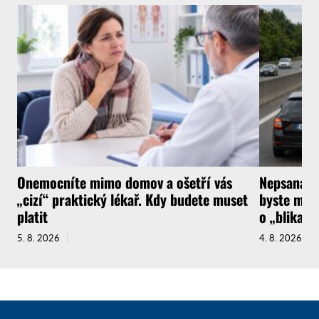
Onemocníte mimo domov a ošetří vás
Nepsaná ři
„cizí“ praktický lékař. Kdy budete muset
byste měli
platit
o „blikačk
5. 8. 2026
4. 8. 2026