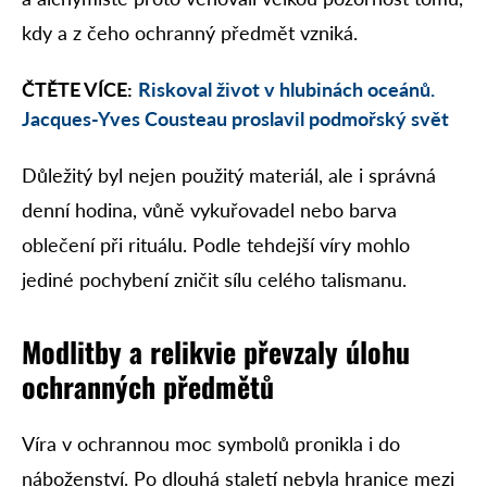
kdy a z čeho ochranný předmět vzniká.
ČTĚTE VÍCE:
Riskoval život v hlubinách oceánů.
Jacques-Yves Cousteau proslavil podmořský svět
Důležitý byl nejen použitý materiál, ale i správná
denní hodina, vůně vykuřovadel nebo barva
oblečení při rituálu. Podle tehdejší víry mohlo
jediné pochybení zničit sílu celého talismanu.
Modlitby a relikvie převzaly úlohu
ochranných předmětů
Víra v ochrannou moc symbolů pronikla i do
náboženství. Po dlouhá staletí nebyla hranice mezi