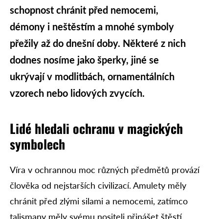
schopnost chránit před nemocemi,
démony i neštěstím a mnohé symboly
přežily až do dnešní doby. Některé z nich
dodnes nosíme jako šperky, jiné se
ukrývají v modlitbách, ornamentálních
vzorech nebo lidových zvycích.
Lidé hledali ochranu v magických
symbolech
Víra v ochrannou moc různých předmětů provází
člověka od nejstarších civilizací. Amulety měly
chránit před zlými silami a nemocemi, zatímco
talismany měly svému nositeli přinášet štěstí,