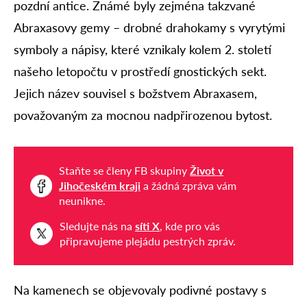
pozdní antice. Známé byly zejména takzvané
Abraxasovy gemy – drobné drahokamy s vyrytými
symboly a nápisy, které vznikaly kolem 2. století
našeho letopočtu v prostředí gnostických sekt.
Jejich název souvisel s božstvem Abraxasem,
považovaným za mocnou nadpřirozenou bytost.
Staňte se členy FB skupiny
Život v
Jihočeském kraji
a žádná zpráva vám
neunikne.
Sledujte nás na
síti X
, kde pro vás
připravujeme plejádu pestrých zpráv.
Na kamenech se objevovaly podivné postavy s