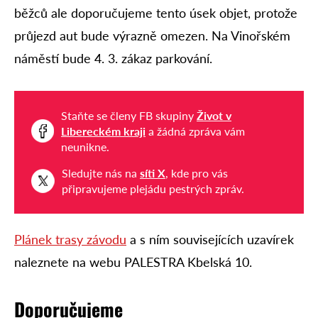
běžců ale doporučujeme tento úsek objet, protože
průjezd aut bude výrazně omezen. Na Vinořském
náměstí bude 4. 3. zákaz parkování.
Staňte se členy FB skupiny
Život v
Libereckém kraji
a žádná zpráva vám
neunikne.
Sledujte nás na
síti X
, kde pro vás
připravujeme plejádu pestrých zpráv.
Plánek trasy závodu
a s ním souvisejících uzavírek
naleznete na webu PALESTRA Kbelská 10.
Doporučujeme