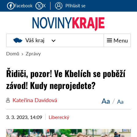
Facebook
X
Přihlásit se
Noviny
Váš kraj
Menu
kraje
Domů
Zprávy
Řidiči, pozor! Ve Kbelích se poběží
závod! Kudy neprojedete?
Aa
/
Kateřina Davidová
Aa
3. 3. 2023, 14:09
Liberecký