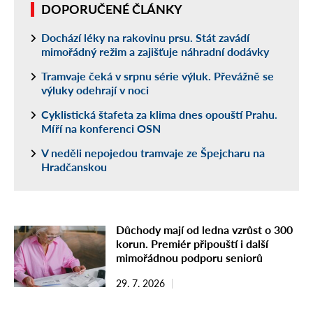
DOPORUČENÉ ČLÁNKY
Dochází léky na rakovinu prsu. Stát zavádí
mimořádný režim a zajišťuje náhradní dodávky
Tramvaje čeká v srpnu série výluk. Převážně se
výluky odehrají v noci
Cyklistická štafeta za klima dnes opouští Prahu.
Míří na konferenci OSN
V neděli nepojedou tramvaje ze Špejcharu na
Hradčanskou
Důchody mají od ledna vzrůst o 300
korun. Premiér připouští i další
mimořádnou podporu seniorů
29. 7. 2026