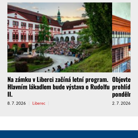
Na zámku v Liberci začíná letní program.
Objevte l
Hlavním lákadlem bude výstava o Rudolfu
prohlídkov
II.
pondělní p
8. 7. 2026
Liberec
2. 7. 2026