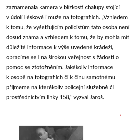
zaznamenala kamera v blízkosti chalupy stojící
v údolí Léskové i muže na fotografiích. „Vzhledem
k tomu, že vyšetřujícím policistům tato osoba není
dosud známa a vzhledem k tomu, že by mohla mít
důležité informace k výše uvedené krádeži,
obracíme se i na širokou veřejnost s žádostí o
pomoc se ztotožněním. Jakékoliv informace
k osobě na fotografiích či k činu samotnému
přijmeme na kterékoliv policejní služebně či
prostřednictvím linky 158,“ vyzval Jaroš.