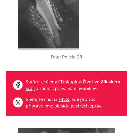
Foto: Policie ČR
Staňte se členy FB skupiny
Život ve Zlínském
kraji
a žádná zpráva vám neunikne.
Sledujte nás na
síti X
, kde pro vás
připravujeme plejádu pestrých zpráv.