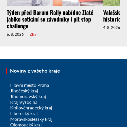
Týden před Barum Rally nabídne Zlaté
Valašské M
jablko setkání se závodníky i pit stop
historický
challenge
4. 8. 2026
6. 8. 2026
Zlín
Noviny z vašeho kraje
Hlavní město Praha
Jihočeský kraj
Jihomoravský kraj
Kraj Vysočina
Královéhradecký kraj
Liberecký kraj
Moravskoslezský kraj
Olomoucký kraj