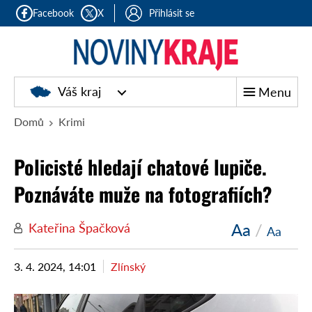
Facebook
X
Přihlásit se
Noviny
Váš kraj
Menu
kraje
Domů
Krimi
Policisté hledají chatové lupiče.
Poznáváte muže na fotografiích?
Aa
/
Kateřina Špačková
Aa
3. 4. 2024, 14:01
Zlínský