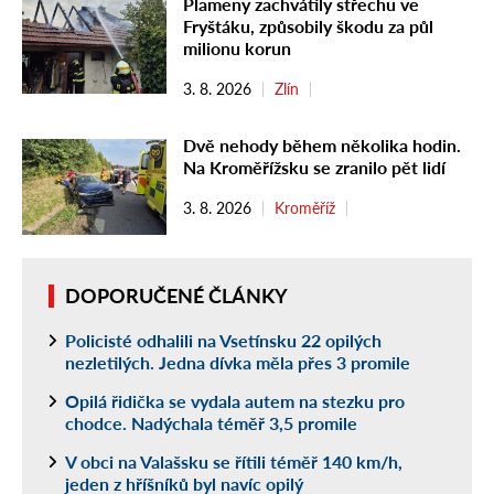
Plameny zachvátily střechu ve
Fryštáku, způsobily škodu za půl
milionu korun
3. 8. 2026
Zlín
Dvě nehody během několika hodin.
Na Kroměřížsku se zranilo pět lidí
3. 8. 2026
Kroměříž
DOPORUČENÉ ČLÁNKY
Policisté odhalili na Vsetínsku 22 opilých
nezletilých. Jedna dívka měla přes 3 promile
Opilá řidička se vydala autem na stezku pro
chodce. Nadýchala téměř 3,5 promile
V obci na Valašsku se řítili téměř 140 km/h,
jeden z hříšníků byl navíc opilý