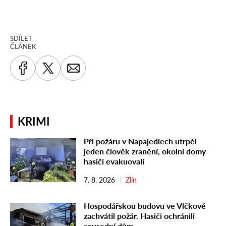
SDÍLET
ČLÁNEK
KRIMI
Při požáru v Napajedlech utrpěl
jeden člověk zranění, okolní domy
hasiči evakuovali
7. 8. 2026
Zlín
Hospodářskou budovu ve Vlčkové
zachvátil požár. Hasiči ochránili
sousední dům