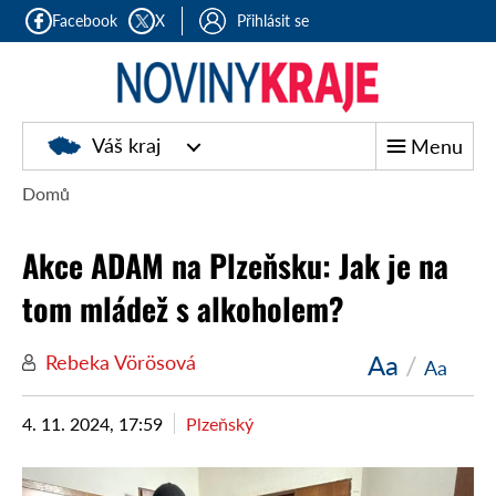
Facebook
X
Přihlásit se
Noviny
Váš kraj
Menu
kraje
Domů
Akce ADAM na Plzeňsku: Jak je na
tom mládež s alkoholem?
Aa
/
Rebeka Vörösová
Aa
4. 11. 2024, 17:59
Plzeňský