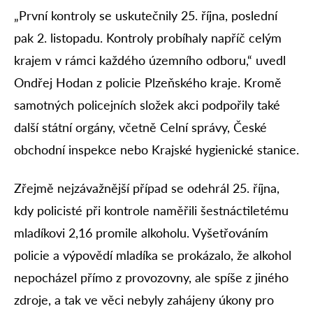
„První kontroly se uskutečnily 25. října, poslední
pak 2. listopadu. Kontroly probíhaly napříč celým
krajem v rámci každého územního odboru,“ uvedl
Ondřej Hodan z policie Plzeňského kraje. Kromě
samotných policejních složek akci podpořily také
další státní orgány, včetně Celní správy, České
obchodní inspekce nebo Krajské hygienické stanice.
Zřejmě nejzávažnější případ se odehrál 25. října,
kdy policisté při kontrole naměřili šestnáctiletému
mladíkovi 2,16 promile alkoholu. Vyšetřováním
policie a výpovědí mladíka se prokázalo, že alkohol
nepocházel přímo z provozovny, ale spíše z jiného
zdroje, a tak ve věci nebyly zahájeny úkony pro