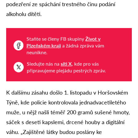
podezření ze spáchání trestného činu podání
alkoholu dítěti.
Staňte se členy FB skupiny
Život v
Plzeňském kraji
a žádná zpráva vám
neunikne.
Sledujte nás na
síti X
, kde pro vás
připravujeme plejádu pestrých zpráv.
K dalšímu zásahu došlo 1. listopadu v Horšovském
Týně, kde policie kontrolovala jednadvacetiletého
muže, u nějž našli téměř 200 gramů sušené hmoty,
sáček s deseti kapslemi, drcené houby a digitální
váhu. „Zajištěné látky budou poslány ke