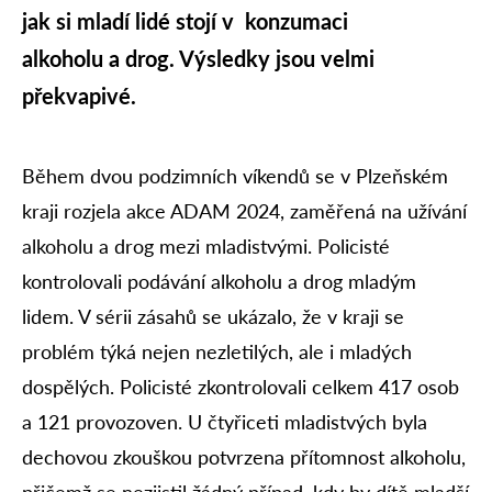
jak si mladí lidé stojí v konzumaci
alkoholu a drog. Výsledky jsou velmi
překvapivé.
Během dvou podzimních víkendů se v Plzeňském
kraji rozjela akce ADAM 2024, zaměřená na užívání
alkoholu a drog mezi mladistvými. Policisté
kontrolovali podávání alkoholu a drog mladým
lidem. V sérii zásahů se ukázalo, že v kraji se
problém týká nejen nezletilých, ale i mladých
dospělých. Policisté zkontrolovali celkem 417 osob
a 121 provozoven. U čtyřiceti mladistvých byla
dechovou zkouškou potvrzena přítomnost alkoholu,
přičemž se nezjistil žádný případ, kdy by dítě mladší