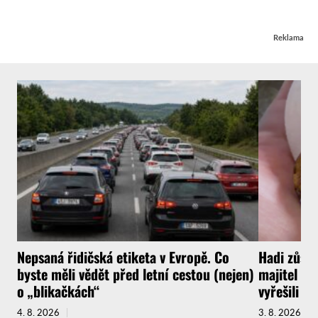
Reklama
Nepsaná řidičská etiketa v Evropě. Co
Hadi zůsta
byste měli vědět před letní cestou (nejen)
majitel na
o „blikačkách“
vyřešili st
4. 8. 2026
3. 8. 2026