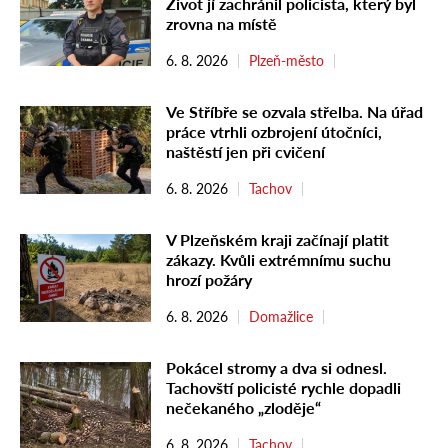
Život jí zachránil policista, který byl
zrovna na místě
6. 8. 2026
Plzeň-město
Ve Stříbře se ozvala střelba. Na úřad
práce vtrhli ozbrojení útočníci,
naštěstí jen při cvičení
6. 8. 2026
Tachov
V Plzeňském kraji začínají platit
zákazy. Kvůli extrémnímu suchu
hrozí požáry
6. 8. 2026
Domažlice
Pokácel stromy a dva si odnesl.
Tachovští policisté rychle dopadli
nečekaného „zloděje“
6. 8. 2026
Tachov