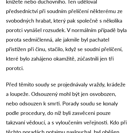
knížete nebo duchovního. Ten uděloval
předsednictví při soudním přelíčení některému ze
svobodných hrabat, který pak společně s několika
porotci vynášel rozsudek. V normálním případě byla
porota sedmičlenná, ale jakmile byl pachatel
přistižen při činu, stačilo, když se soudní přelíčení,
které bylo zahájeno okamžitě, zúčastnili jen tři
porotci.
Před těmito soudy se projednávaly vraždy, krádeže
a loupeže. Odsouzený mohl být jen osvobozen,
nebo odsouzen k smrti. Porady soudu se konaly
podle procedury, do níž byli zasvěceni pouze
takzvaní vědoucí, a s vyloučením veřejnosti. Kdo při
těchto poradách potajmu naslouchal, byl oběšen.