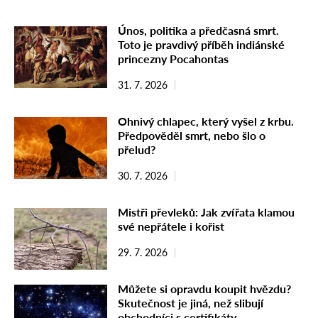
Únos, politika a předčasná smrt.
Toto je pravdivý příběh indiánské
princezny Pocahontas
31. 7. 2026
Ohnivý chlapec, který vyšel z krbu.
Předpověděl smrt, nebo šlo o
přelud?
30. 7. 2026
Mistři převleků: Jak zvířata klamou
své nepřátele i kořist
29. 7. 2026
Můžete si opravdu koupit hvězdu?
Skutečnost je jiná, než slibují
obchodníci s certifikáty