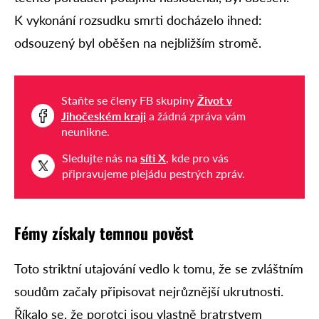
K vykonání rozsudku smrti docházelo ihned:
odsouzený byl oběšen na nejbližším stromě.
Staňte se členy FB skupiny
Život v
Jihočeském kraji
a žádná zpráva vám
neunikne.
Sledujte nás na
síti X
, kde pro vás
připravujeme plejádu pestrých zpráv.
Fémy získaly temnou pověst
Toto striktní utajování vedlo k tomu, že se zvláštním
soudům začaly připisovat nejrůznější ukrutnosti.
Říkalo se, že porotci jsou vlastně bratrstvem