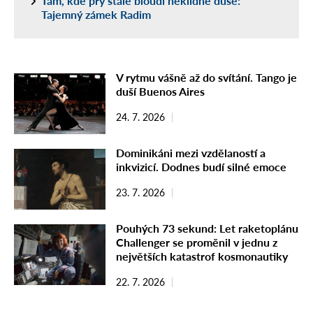
Tam, kde prý stále bloudí neklidné duše:
Tajemný zámek Radim
V rytmu vášně až do svítání. Tango je
duší Buenos Aires
24. 7. 2026
Dominikáni mezi vzdělaností a
inkvizicí. Dodnes budí silné emoce
23. 7. 2026
Pouhých 73 sekund: Let raketoplánu
Challenger se proměnil v jednu z
největších katastrof kosmonautiky
22. 7. 2026