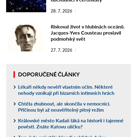
28. 7. 2026
Riskoval život v hlubinách oceánů.
Jacques-Yves Cousteau proslavil
podmořský svět
27. 7. 2026
DOPORUČENÉ ČLÁNKY
Lékaři někdy nevěří vlastním očím. Některé
nehody vznikají při bizarních intimních hrách
Chtěla zhubnout, ale skončila v nemocnici.
Příčinou byl až neuvěřitelný pitný režim
Královské město Kadaň láká na historii i tajemné
pověsti. Znáte Katovu uličku?