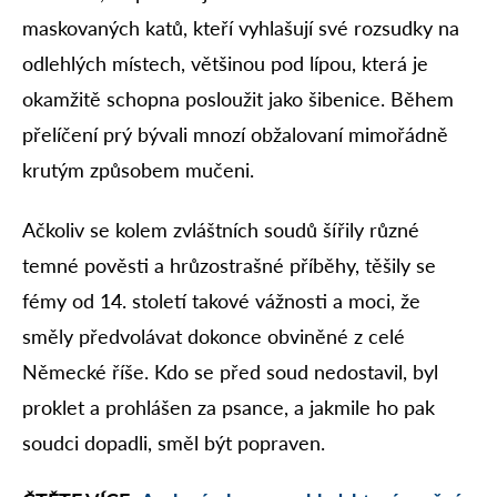
maskovaných katů, kteří vyhlašují své rozsudky na
odlehlých místech, většinou pod lípou, která je
okamžitě schopna posloužit jako šibenice. Během
přelíčení prý bývali mnozí obžalovaní mimořádně
krutým způsobem mučeni.
Ačkoliv se kolem zvláštních soudů šířily různé
temné pověsti a hrůzostrašné příběhy, těšily se
fémy od 14. století takové vážnosti a moci, že
směly předvolávat dokonce obviněné z celé
Německé říše. Kdo se před soud nedostavil, byl
proklet a prohlášen za psance, a jakmile ho pak
soudci dopadli, směl být popraven.