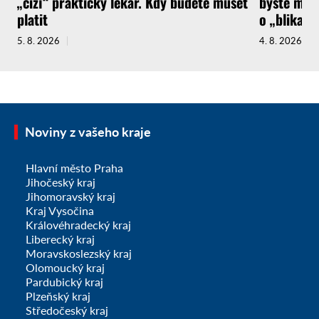
„cizí“ praktický lékař. Kdy budete muset
byste měli
platit
o „blikačk
5. 8. 2026
4. 8. 2026
Noviny z vašeho kraje
Hlavní město Praha
Jihočeský kraj
Jihomoravský kraj
Kraj Vysočina
Královéhradecký kraj
Liberecký kraj
Moravskoslezský kraj
Olomoucký kraj
Pardubický kraj
Plzeňský kraj
Středočeský kraj