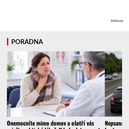
Reklama
PORADNA
Onemocníte mimo domov a ošetří vás
Nepsaná ři