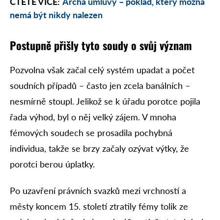
ČTĚTE VÍCE:
Archa úmluvy – poklad, který možná
nemá být nikdy nalezen
Postupně přišly tyto soudy o svůj význam
Pozvolna však začal celý systém upadat a počet
soudních případů – často jen zcela banálních –
nesmírně stoupl. Jelikož se k úřadu porotce pojila
řada výhod, byl o něj velký zájem. V mnoha
fémových soudech se prosadila pochybná
individua, takže se brzy začaly ozývat výtky, že
porotci berou úplatky.
Po uzavření právních svazků mezi vrchností a
městy koncem 15. století ztratily fémy tolik ze