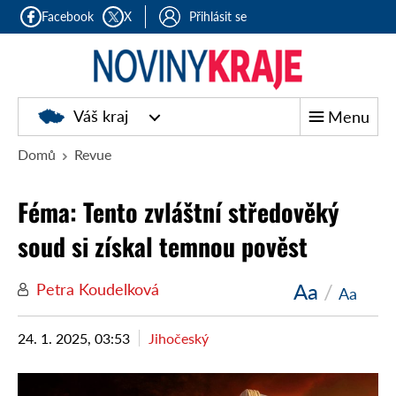
Facebook
X
Přihlásit se
Noviny
Váš kraj
Menu
kraje
Domů
Revue
Féma: Tento zvláštní středověký
soud si získal temnou pověst
Aa
/
Petra Koudelková
Aa
24. 1. 2025, 03:53
Jihočeský