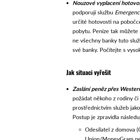
Nouzové vyplacení hotovos
podporují službu
Emergenc
určité hotovosti na poboč
pobytu. Peníze tak můžete 
ne všechny banky tuto služ
své banky. Počítejte s vyso
Jak situaci vyřešit
Zaslání peněz přes Wester
požádat někoho z rodiny či
prostřednictvím služeb ja
Postup je zpravidla následuj
Odesílatel z domova (
Union/MoneyGram nebo