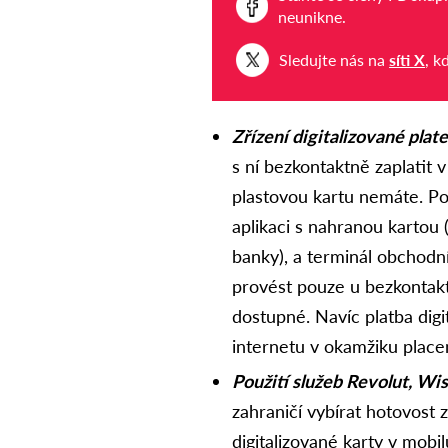
neunikne.
Sledujte nás na
síti X
, k
Zřízení digitalizované plate
s ní bezkontaktně zaplatit 
plastovou kartu nemáte. Po
aplikaci s nahranou kartou 
banky), a terminál obchodn
provést pouze u bezkontak
dostupné. Navíc platba digi
internetu v okamžiku placení
Použití služeb Revolut, Wis
zahraničí vybírat hotovost
digitalizované karty v mobi