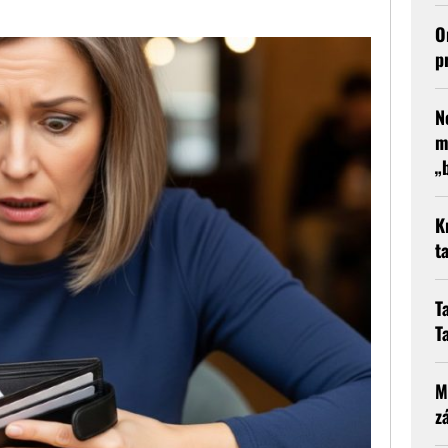
O
p
N
m
„
K
t
T
T
M
z