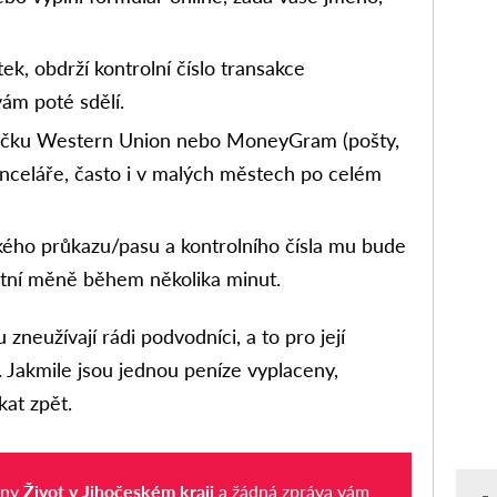
ek, obdrží kontrolní číslo transakce
ám poté sdělí.
bočku Western Union nebo MoneyGram (pošty,
nceláře, často i v malých městech po celém
ého průkazu/pasu a kontrolního čísla mu bude
stní měně během několika minut.
zneužívají rádi podvodníci, a to pro její
. Jakmile jsou jednou peníze vyplaceny,
kat zpět.
iny
Život v Jihočeském kraji
a žádná zpráva vám