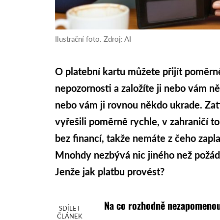
Ilustrační foto. Zdroj: AI
O platební kartu můžete přijít poměrně
nepozornosti a založíte ji nebo vám ně
nebo vám ji rovnou někdo ukrade. Zat
vyřešili poměrně rychle, v zahraničí 
bez financí, takže nemáte z čeho zaplat
Mnohdy nezbývá nic jiného než požáda
Jenže jak platbu provést?
Na co rozhodně nezapomeno
SDÍLET
ČLÁNEK