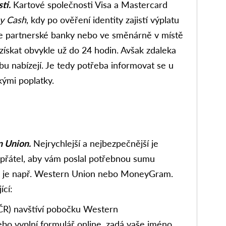
ti.
Kartové společnosti Visa a Mastercard
y Cash
, kdy po ověření identity zajistí výplatu
ce partnerské banky nebo ve směnárně v místě
získat obvykle už do 24 hodin. Avšak zdaleka
bu nabízejí. Je tedy potřeba informovat se u
kými poplatky.
n Union.
Nejrychlejší a nejbezpečnější je
 přátel, aby vám poslal potřebnou sumu
ko je např. Western Union nebo MoneyGram.
ící:
ČR) navštíví pobočku Western
 vyplní formulář online, zadá vaše jméno,