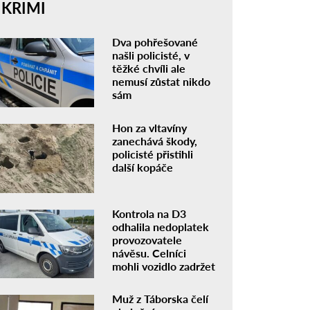
KRIMI
Dva pohřešované
našli policisté, v
těžké chvíli ale
nemusí zůstat nikdo
sám
Hon za vltavíny
zanechává škody,
policisté přistihli
další kopáče
Kontrola na D3
odhalila nedoplatek
provozovatele
návěsu. Celníci
mohli vozidlo zadržet
Muž z Táborska čelí