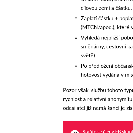
cílovou zemi a částku.
Zaplatí částku + poplat
(MTCN/apod.), které v
Vyhledá nejbližší po
směnárny, cestovní ka
světě).
Po předložení občansk
hotovost vydána v mí
Pozor však, službu tohoto typu 
rychlost a relativní anonymitu
odesílatel již nemá šanci je zís
Staňte se členy FB skup