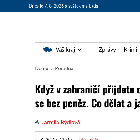
Dnes je 7. 8. 2026
a svátek má Lada
Váš kraj
Zprávy
Krimi
Domů
Poradna
Když v zahraničí přijdete 
se bez peněz. Co dělat a j
Jarmila Rýdlová
5. 8. 2025, 11:05
Jihočeský