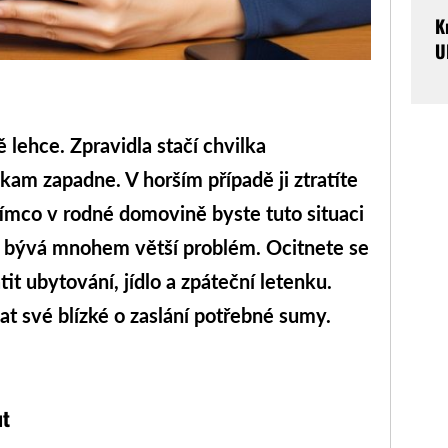
K
U
 lehce. Zpravidla stačí chvilka
kam zapadne. V horším případě ji ztratíte
ímco v rodné domovině byste tuto situaci
to bývá mnohem větší problém. Ocitnete se
it ubytování, jídlo a zpáteční letenku.
t své blízké o zaslání potřebné sumy.
ut