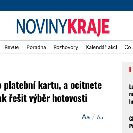
Noviny
Revue
Poradna
Rozhovory
Kalendář akcí
Co 
kraje
o platební kartu, a ocitnete
L
n
ak řešit výběr hotovosti
h
Aa
/
Aa
C
P