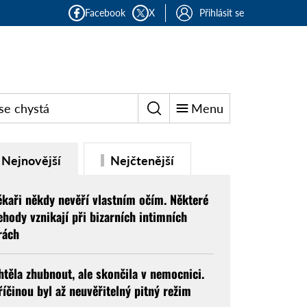
Facebook
X
Přihlásit se
se chystá
Menu
Nejnovější
Nejčtenější
ékaři někdy nevěří vlastním očím. Některé
ehody vznikají při bizarních intimních
rách
htěla zhubnout, ale skončila v nemocnici.
říčinou byl až neuvěřitelný pitný režim