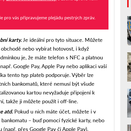
de pro vás připravujeme plejádu pestrých zpráv.
bní karty.
Je ideální pro tyto situace. Můžete
v obchodě nebo vybírat hotovost, i když
dmínkou je, že máte telefon s NFC a platnou
(např. Google Pay, Apple Pay nebo aplikaci vaší
íka tento typ plateb podporuje. Výběr lze
tních bankomatů, které nemusí být všude
talizovanou kartou nevyžaduje připojení k
, takže ji můžete použít i off-line.
e atd.
Pokud u nich máte účet, můžete i v
 z bankomatu – buď pomocí fyzické karty, nebo
lu (např. přes Google Pay či Apple Pay).