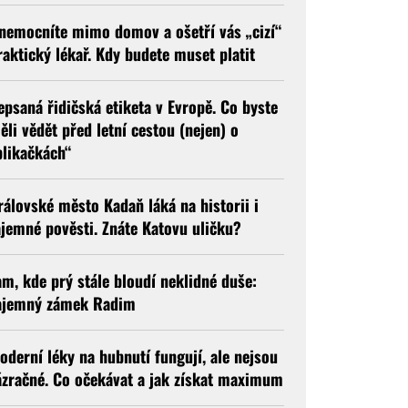
nemocníte mimo domov a ošetří vás „cizí“
raktický lékař. Kdy budete muset platit
epsaná řidičská etiketa v Evropě. Co byste
ěli vědět před letní cestou (nejen) o
blikačkách“
rálovské město Kadaň láká na historii i
ajemné pověsti. Znáte Katovu uličku?
am, kde prý stále bloudí neklidné duše:
ajemný zámek Radim
oderní léky na hubnutí fungují, ale nejsou
ázračné. Co očekávat a jak získat maximum