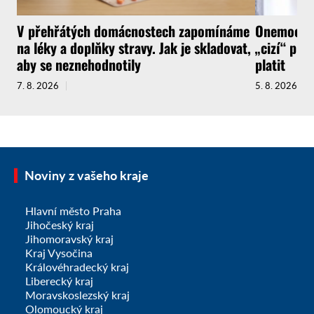
V přehřátých domácnostech zapomínáme
Onemocnít
na léky a doplňky stravy. Jak je skladovat,
„cizí“ pra
aby se neznehodnotily
platit
7. 8. 2026
5. 8. 2026
Noviny z vašeho kraje
Hlavní město Praha
Jihočeský kraj
Jihomoravský kraj
Kraj Vysočina
Královéhradecký kraj
Liberecký kraj
Moravskoslezský kraj
Olomoucký kraj