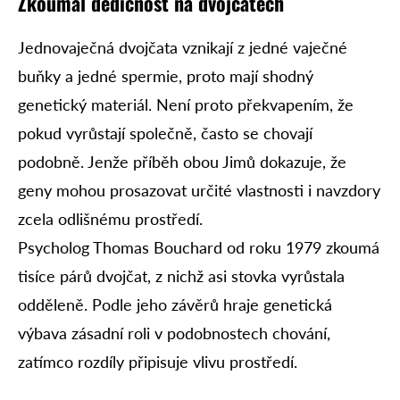
Zkoumal dědičnost na dvojčatech
Jednovaječná dvojčata vznikají z jedné vaječné
buňky a jedné spermie, proto mají shodný
genetický materiál. Není proto překvapením, že
pokud vyrůstají společně, často se chovají
podobně. Jenže příběh obou Jimů dokazuje, že
geny mohou prosazovat určité vlastnosti i navzdory
zcela odlišnému prostředí.
Psycholog Thomas Bouchard od roku 1979 zkoumá
tisíce párů dvojčat, z nichž asi stovka vyrůstala
odděleně. Podle jeho závěrů hraje genetická
výbava zásadní roli v podobnostech chování,
zatímco rozdíly připisuje vlivu prostředí.