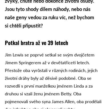
zvyky, chutě nebo dokonce životní osudy.
Jsou tyto shody dílem náhody, nebo nás
naše geny vedou za ruku víc, než bychom
si chtěli připustit?
Potkal bratra až ve 39 letech
Jim Lewis se poprvé setkal se svým dvojčetem
Jimem Springerem až v devětatřiceti letech.
Přestože oba vyrůstali v různých rodinách, jejich
životní dráhy byly až děsivě podobné. Oba se
rozvedli s první manželkou jménem Linda a za
druhou si vzali ženu jménem Betty. Oba
pojmenovali svého syna James Allen, oba prodělali