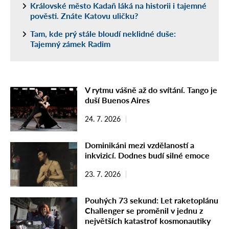
Královské město Kadaň láká na historii i tajemné
pověsti. Znáte Katovu uličku?
Tam, kde prý stále bloudí neklidné duše:
Tajemný zámek Radim
V rytmu vášně až do svítání. Tango je
duší Buenos Aires
24. 7. 2026
Dominikáni mezi vzdělaností a
inkvizicí. Dodnes budí silné emoce
23. 7. 2026
Pouhých 73 sekund: Let raketoplánu
Challenger se proměnil v jednu z
největších katastrof kosmonautiky