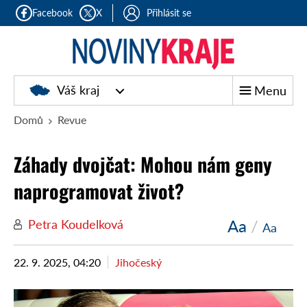
Facebook
X
Přihlásit se
Noviny
Váš kraj
Menu
kraje
Domů
Revue
Záhady dvojčat: Mohou nám geny
naprogramovat život?
Aa
/
Petra Koudelková
Aa
22. 9. 2025, 04:20
Jihočeský