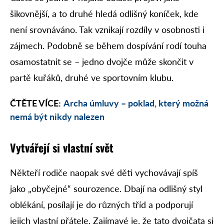
šikovnější, a to druhé hledá odlišný koníček, kde
není srovnáváno. Tak vznikají rozdíly v osobnosti i
zájmech. Podobně se během dospívání rodí touha
osamostatnit se – jedno dvojče může skončit v
partě kuřáků, druhé ve sportovním klubu.
ČTĚTE VÍCE:
Archa úmluvy – poklad, který možná
nemá být nikdy nalezen
Vytvářejí si vlastní svět
Někteří rodiče naopak své děti vychovávají spíš
jako „obyčejné“ sourozence. Dbají na odlišný styl
oblékání, posílají je do různých tříd a podporují
jejich vlastní přátele. Zajímavé je, že tato dvojčata si