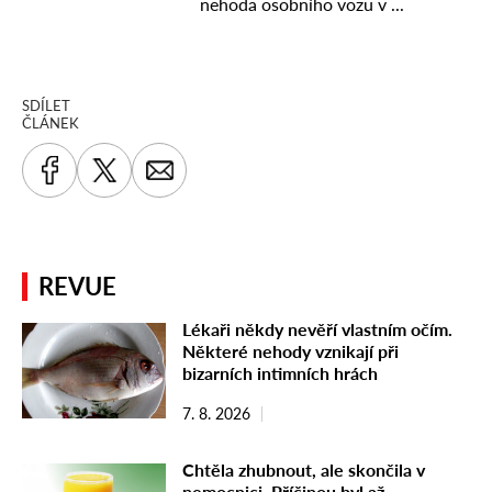
SDÍLET
ČLÁNEK
REVUE
Lékaři někdy nevěří vlastním očím.
Některé nehody vznikají při
bizarních intimních hrách
7. 8. 2026
Chtěla zhubnout, ale skončila v
nemocnici. Příčinou byl až