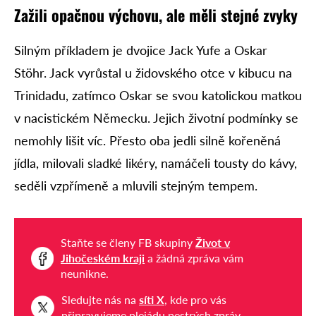
Zažili opačnou výchovu, ale měli stejné zvyky
Silným příkladem je dvojice Jack Yufe a Oskar
Stöhr. Jack vyrůstal u židovského otce v kibucu na
Trinidadu, zatímco Oskar se svou katolickou matkou
v nacistickém Německu. Jejich životní podmínky se
nemohly lišit víc. Přesto oba jedli silně kořeněná
jídla, milovali sladké likéry, namáčeli tousty do kávy,
seděli vzpřímeně a mluvili stejným tempem.
Staňte se členy FB skupiny
Život v
Jihočeském kraji
a žádná zpráva vám
neunikne.
Sledujte nás na
síti X
, kde pro vás
připravujeme plejádu pestrých zpráv.