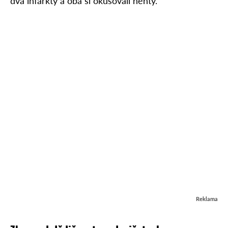
dva infarkty a oba si okusovali nehty.
Reklama