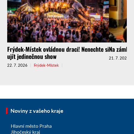
Frýdek-Místek ovládnou draci! Nenechte si
Na zámku K
ujít jedinečnou show
21. 7. 2026
22. 7. 2026
Frýdek-Místek
Noviny z vašeho kraje
Hlavní město Praha
Jihočeský kraj