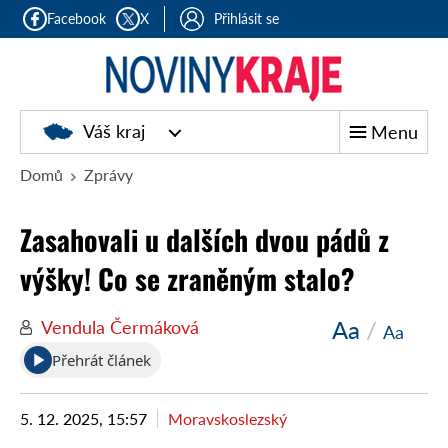
Facebook
X
Přihlásit se
Noviny
Váš kraj
Menu
kraje
Domů
Zprávy
Zasahovali u dalších dvou pádů z
výšky! Co se zraněným stalo?
Aa
/
Vendula Čermáková
Aa
Přehrát článek
5. 12. 2025, 15:57
Moravskoslezský