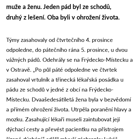
muže a ženu. Jeden pád byl ze schodů,
druhý z lešení. Oba byli v ohrožení života.
Týmy zasahovaly od čtvrtečního 4. prosince
odpoledne, do pátečního rána 5. prosince, u dvou
vážných pádů. Odehrály se na Frýdecko-Místecku a
v Ostravě. „Po půl páté odpoledne ve čtvrtek
zasahoval vrtulník a třinecká lékařská posádka u
pádu ze schodů v jedné z obcí na Frýdecko-
Místecku. Dvaašedesátiletá žena byla v bezvědomí
a přímém ohrožení života. Utrpěla poranění hlavy a
mozku. Zasahující lékaři museli zaintubovat její
dýchací cesty a převést pacientku na přístrojem
řízené dýchání,“ sdělil mluvčí záchranky Lukáš