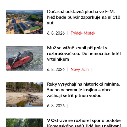
Dočasná odstavná plocha ve F-M:
Než bude bulvár zaparkuje na ní 110
aut
6. 8. 2026
Frýdek-Místek
Muž se vážně zranil při práci s
rozbrušovačkou. Do nemocnice letěl
vrtulníkem
6. 8. 2026
Nový Jičín
Řeky vysychají na historická minima.
Sucho ochromuje krajinu a obce
začínají šetřit pitnou vodou
6. 8. 2026
V Ostravě se rozhořel spor o podobě
Komenského sadů, lidé jsou naštvaní