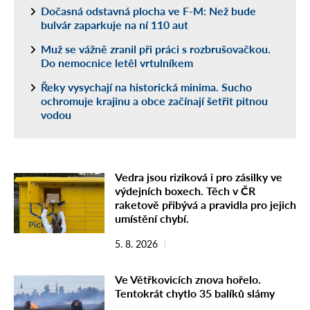
Dočasná odstavná plocha ve F-M: Než bude
bulvár zaparkuje na ní 110 aut
Muž se vážně zranil při práci s rozbrušovačkou.
Do nemocnice letěl vrtulníkem
Řeky vysychají na historická minima. Sucho
ochromuje krajinu a obce začínají šetřit pitnou
vodou
Vedra jsou riziková i pro zásilky ve
výdejních boxech. Těch v ČR
raketově přibývá a pravidla pro jejich
umístění chybí.
5. 8. 2026
Ve Větřkovicích znova hořelo.
Tentokrát chytlo 35 balíků slámy