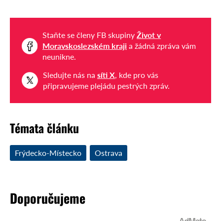
Staňte se členy FB skupiny
Život v
Moravskoslezském kraji
a žádná zpráva vám
neunikne.
Sledujte nás na
síti X
, kde pro vás
připravujeme plejádu pestrých zpráv.
Témata článku
Frýdecko-Místecko
Ostrava
Doporučujeme