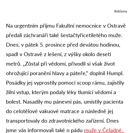
Reklama
Na urgentním příjmu Fakultní nemocnice v Ostravě
předali záchranáři také šestačtyřicetiletého muže.
Dnes, v pátek 5. prosince před devátou hodinou,
spadl v Ostravě z lešení, z výšky okolo deseti
metrů. „Zůstal při vědomí, přivodil si však život
ohrožující poranění hlavy a páteře,“ doplnil Humpl.
Posádky jej vyprostily pomocí scoop rámu, zajistily
žilní vstup, kterým podaly léky tlumící vědomí a
bolest. Nasadily mu pánevní pás, umístily pacienta
do celotělové vakuové matrace a následně jej
transportovaly do zdravotnického zařízení. Dnes
jsme vás informovali také o pádu
muže v Čeladné.