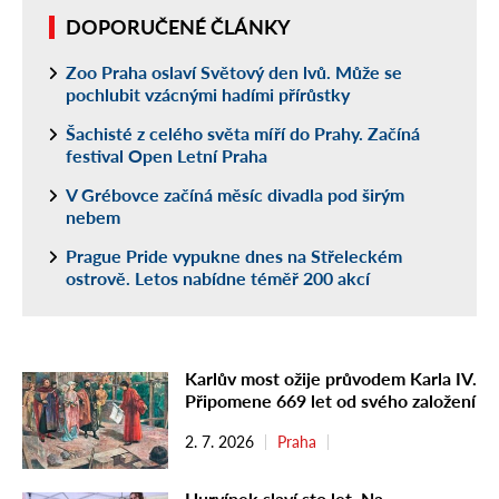
DOPORUČENÉ ČLÁNKY
Zoo Praha oslaví Světový den lvů. Může se
pochlubit vzácnými hadími přírůstky
Šachisté z celého světa míří do Prahy. Začíná
festival Open Letní Praha
V Grébovce začíná měsíc divadla pod širým
nebem
Prague Pride vypukne dnes na Střeleckém
ostrově. Letos nabídne téměř 200 akcí
Karlův most ožije průvodem Karla IV.
Připomene 669 let od svého založení
2. 7. 2026
Praha
Hurvínek slaví sto let. Na