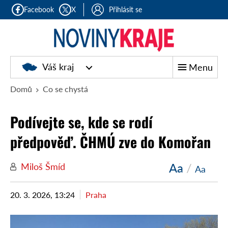
Facebook
X
Přihlásit se
Noviny
Váš kraj
Menu
kraje
Domů
Co se chystá
Podívejte se, kde se rodí
předpověď. ČHMÚ zve do Komořan
Aa
/
Miloš Šmíd
Aa
20. 3. 2026, 13:24
Praha