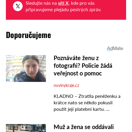
Sledujte nás na
síti X
, kde pro vás
připravujeme plejádu pestrých zpráv.
Doporučujeme