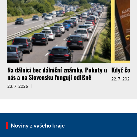
Na dálnici bez dálniční známky. Pokuty u
Když čokol
nás a na Slovensku fungují odlišně
22. 7. 2026
23. 7. 2026
Noviny z vašeho kraje