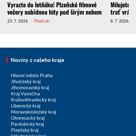
Vyrazte do letňáku! Plzeňské filmové
Milujete C
večery nabídnou hity pod širým nebem
trať vrátí
23. 7. 2026
Plzeň-jih
8. 7. 2026
Noviny z vašeho kraje
Hlavní město Praha
Jihočeský kraj
Jihomoravský kraj
Kraj Vysočina
Královéhradecký kraj
Liberecký kraj
Moravskoslezský kraj
Olomoucký kraj
Pardubický kraj
Plzeňský kraj
Středočeský kraj