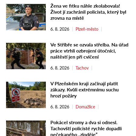
Žena ve fitku náhle zkolabovala!
Život jí zachránil policista, který byl
zrovna na místě
6. 8. 2026
Plzeň-město
Ve Stříbře se ozvala střelba. Na úřad
práce vtrhli ozbrojení útočníci,
naštěstí jen při cvičení
6. 8. 2026
Tachov
V Plzeňském kraji začínají platit
zákazy. Kvůli extrémnímu suchu
hrozí požáry
6. 8. 2026
Domažlice
Pokácel stromy a dva si odnesl.
Tachovští policisté rychle dopadli
nečekaného „zloděje“