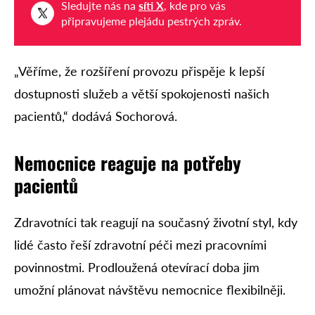
Sledujte nás na
síti X
, kde pro vás
připravujeme plejádu pestrých zpráv.
„Věříme, že rozšíření provozu přispěje k lepší
dostupnosti služeb a větší spokojenosti našich
pacientů,“ dodává Sochorová.
Nemocnice reaguje na potřeby
pacientů
Zdravotníci tak reagují na současný životní styl, kdy
lidé často řeší zdravotní péči mezi pracovními
povinnostmi. Prodloužená otevírací doba jim
umožní plánovat návštěvu nemocnice flexibilněji.