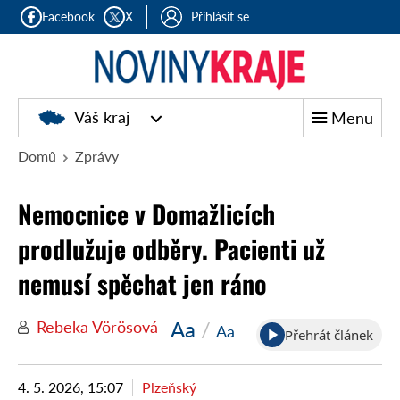
Facebook
X
Přihlásit se
Noviny
Váš kraj
Menu
kraje
Domů
Zprávy
Nemocnice v Domažlicích
prodlužuje odběry. Pacienti už
nemusí spěchat jen ráno
Aa
/
Rebeka Vörösová
Aa
Přehrát článek
4. 5. 2026, 15:07
Plzeňský