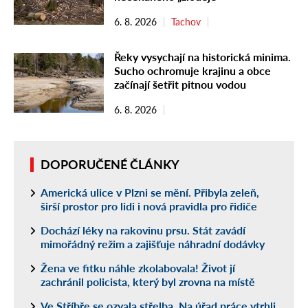
6. 8. 2026
Tachov
Řeky vysychají na historická minima.
Sucho ochromuje krajinu a obce
začínají šetřit pitnou vodou
6. 8. 2026
DOPORUČENÉ ČLÁNKY
Americká ulice v Plzni se mění. Přibyla zeleň,
širší prostor pro lidi i nová pravidla pro řidiče
Dochází léky na rakovinu prsu. Stát zavádí
mimořádný režim a zajišťuje náhradní dodávky
Žena ve fitku náhle zkolabovala! Život jí
zachránil policista, který byl zrovna na místě
Ve Stříbře se ozvala střelba. Na úřad práce vtrhli