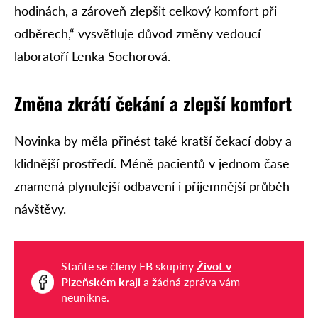
hodinách, a zároveň zlepšit celkový komfort při
odběrech,“ vysvětluje důvod změny vedoucí
laboratoří Lenka Sochorová.
Změna zkrátí čekání a zlepší komfort
Novinka by měla přinést také kratší čekací doby a
klidnější prostředí. Méně pacientů v jednom čase
znamená plynulejší odbavení i příjemnější průběh
návštěvy.
Staňte se členy FB skupiny
Život v
Plzeňském kraji
a žádná zpráva vám
neunikne.