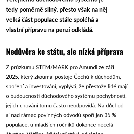
tedy poměrně silný, přesto však na něj
velká část populace stále spoléhá a
vlastní přípravu na penzi odkládá.
Nedůvěra ke státu, ale nízká příprava
Z průzkumu STEM/MARK pro Amundi ze září
2025, který zkoumal postoje Čechů k důchodům,
spoření a investování, vyplývá, že přestože lidé mají
o budoucnosti důchodového systému pochybnosti,
jejich chování tomu často neodpovídá. Na důchod
si nad rámec povinných odvodů spoří jen 35 %
populace, u mladších ročníků dokonce necelá
čtvrtina. Většina lidí tak zůstává odkázána