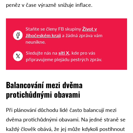
peněz v čase výrazně snižuje inflace.
Staňte se členy FB skupiny
Život v
Jihočeském kraji
a žádná zpráva vám
neunikne.
Sledujte nás na
síti X
, kde pro vás
připravujeme plejádu pestrých zpráv.
Balancování mezi dvěma
protichůdnými
obavami
Při plánování důchodu lidé často balancují mezi
dvěma protichůdnými obavami. Na jedné straně se
každý člověk obává, že jej může kdykoli postihnout