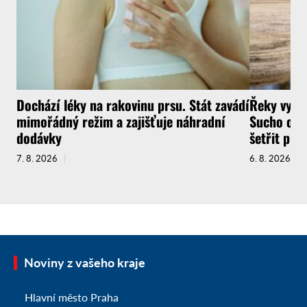
Dochází léky na rakovinu prsu. Stát zavádí
Řeky vysyc
mimořádný režim a zajišťuje náhradní
Sucho ochr
dodávky
šetřit pit
7. 8. 2026
6. 8. 2026
Noviny z vašeho kraje
Hlavní město Praha