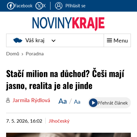
Facebook
X
Přihlásit se
Noviny
Váš kraj
Menu
kraje
Domů
Poradna
Stačí milion na důchod? Češi mají
jasno, realita je ale jinde
Aa
/
Jarmila Rýdlová
Aa
Přehrát článek
7. 5. 2026, 16:02
Jihočeský