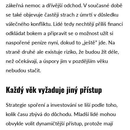
zákeřná nemoc a dřívější odchod. V současné době
se také objevuje častěji strach z úmrtí v důsledku
válečného konfliktu. Lidé tedy nechtějí příliš financí
odkládat bokem a připravit se o možnost užít si
naspořené peníze nyní, dokud to „ještě” jde. Na
straně druhé ale existuje riziko, že budou žít déle,
než očekávají, a úspory jim v pozdějším věku
nebudou stačit.
Každý věk vyžaduje jiný přístup
Strategie spoření a investování se liší podle toho,
kolik času zbývá do důchodu. Mladší lidé mohou
obvykle volit dynamičtější přístup, protože mají