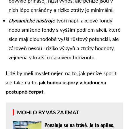
obvykle přinášejí nižší výnos, ale peníze jsou v
nich lépe chráněny a riziko ztráty je minimální.
Dynamické nástroje
tvoří např. akciové fondy
nebo smíšené fondy s vyšším podílem akcií, které
sice mají dlouhodobě vyšší růstový potenciál, ale
zároveň nesou i riziko výkyvů a ztráty hodnoty,
zejména v kratším časovém horizontu.
Lidé by měli myslet nejen na to, jak peníze spořit,
ale také na to,
jak budou úspory v budoucnu
postupně čerpat
.
MOHLO BY VÁS ZAJÍMAT
Povaluje se na trávě. Je to opilec,