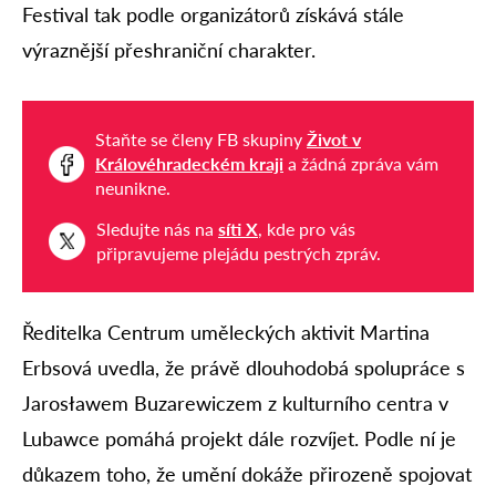
Festival tak podle organizátorů získává stále
výraznější přeshraniční charakter.
Staňte se členy FB skupiny
Život v
Královéhradeckém kraji
a žádná zpráva vám
neunikne.
Sledujte nás na
síti X
, kde pro vás
připravujeme plejádu pestrých zpráv.
Ředitelka Centrum uměleckých aktivit Martina
Erbsová uvedla, že právě dlouhodobá spolupráce s
Jarosławem Buzarewiczem z kulturního centra v
Lubawce pomáhá projekt dále rozvíjet. Podle ní je
důkazem toho, že umění dokáže přirozeně spojovat