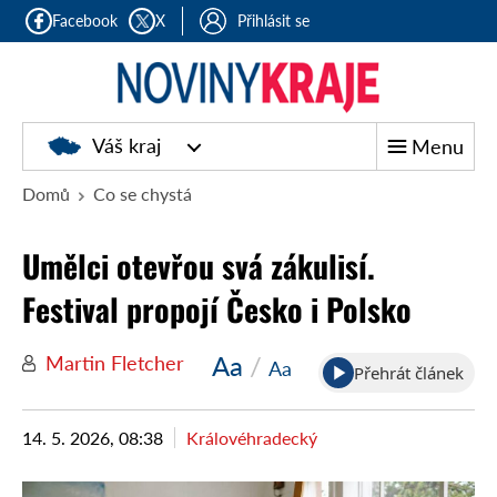
Facebook
X
Přihlásit se
Noviny
Váš kraj
Menu
kraje
Domů
Co se chystá
Umělci otevřou svá zákulisí.
Festival propojí Česko i Polsko
Aa
/
Martin Fletcher
Aa
Přehrát článek
14. 5. 2026, 08:38
Královéhradecký