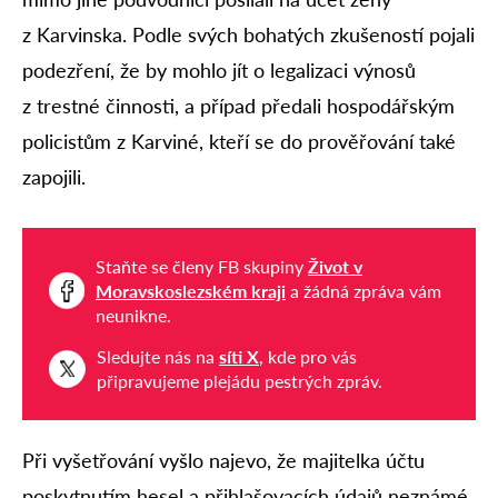
z Karvinska. Podle svých bohatých zkušeností pojali
podezření, že by mohlo jít o legalizaci výnosů
z trestné činnosti, a případ předali hospodářským
policistům z Karviné, kteří se do prověřování také
zapojili.
Staňte se členy FB skupiny
Život v
Moravskoslezském kraji
a žádná zpráva vám
neunikne.
Sledujte nás na
síti X
, kde pro vás
připravujeme plejádu pestrých zpráv.
Při vyšetřování vyšlo najevo, že majitelka účtu
poskytnutím hesel a přihlašovacích údajů neznámé