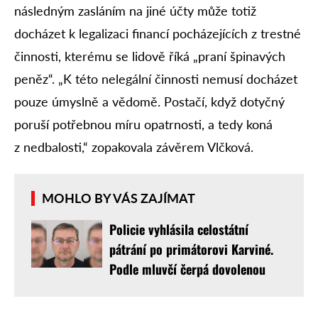
následným zasláním na jiné účty může totiž
docházet k legalizaci financí pocházejících z trestné
činnosti, kterému se lidově říká „praní špinavých
peněz“. „K této nelegální činnosti nemusí docházet
pouze úmyslně a vědomě. Postačí, když dotyčný
poruší potřebnou míru opatrnosti, a tedy koná
z nedbalosti,“ zopakovala závěrem Vlčková.
MOHLO BY VÁS ZAJÍMAT
Policie vyhlásila celostátní
pátrání po primátorovi Karviné.
Podle mluvčí čerpá dovolenou