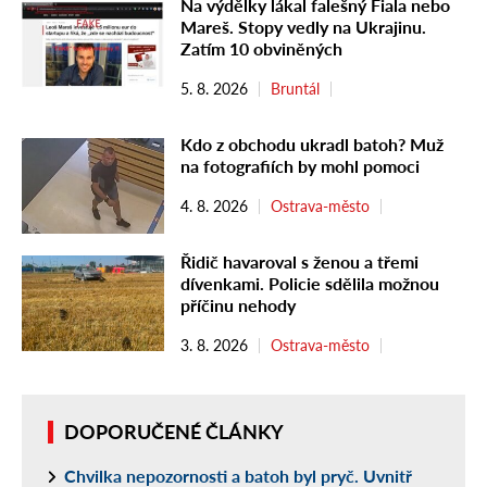
Na výdělky lákal falešný Fiala nebo
Mareš. Stopy vedly na Ukrajinu.
Zatím 10 obviněných
5. 8. 2026
Bruntál
Kdo z obchodu ukradl batoh? Muž
na fotografiích by mohl pomoci
4. 8. 2026
Ostrava-město
Řidič havaroval s ženou a třemi
dívenkami. Policie sdělila možnou
příčinu nehody
3. 8. 2026
Ostrava-město
DOPORUČENÉ ČLÁNKY
Chvilka nepozornosti a batoh byl pryč. Uvnitř