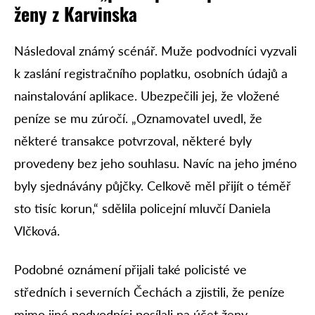
ženy z Karvinska
Následoval známý scénář. Muže podvodníci vyzvali
k zaslání registračního poplatku, osobních údajů a
nainstalování aplikace. Ubezpečili jej, že vložené
peníze se mu zúročí. „Oznamovatel uvedl, že
některé transakce potvrzoval, některé byly
provedeny bez jeho souhlasu. Navíc na jeho jméno
byly sjednávány půjčky. Celkově měl přijít o téměř
sto tisíc korun,“ sdělila policejní mluvčí Daniela
Vlčková.
Podobné oznámení přijali také policisté ve
středních i severních Čechách a zjistili, že peníze
mimo jiné podvodníci posílali na účet ženy