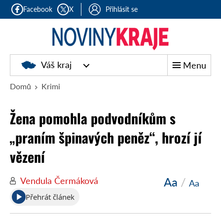
Facebook
X
Přihlásit se
Noviny
Váš kraj
Menu
kraje
Domů
Krimi
Žena pomohla podvodníkům s
„praním špinavých peněz“, hrozí jí
vězení
Aa
/
Vendula Čermáková
Aa
Přehrát článek