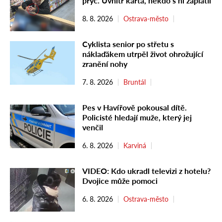
pryč. Uvnitř karta, někdo s ní zaplatil
8. 8. 2026
Ostrava-město
Cyklista senior po střetu s
náklaďákem utrpěl život ohrožující
zranění nohy
7. 8. 2026
Bruntál
Pes v Havířově pokousal dítě.
Policisté hledají muže, který jej
venčil
6. 8. 2026
Karviná
VIDEO: Kdo ukradl televizi z hotelu?
Dvojice může pomoci
6. 8. 2026
Ostrava-město