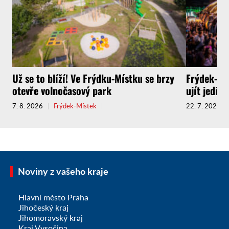
Už se to blíží! Ve Frýdku-Místku se brzy
Frýdek-Mís
otevře volnočasový park
ujít jedin
7. 8. 2026
Frýdek-Místek
22. 7. 2026
Noviny z vašeho kraje
Hlavní město Praha
Jihočeský kraj
Jihomoravský kraj
Kraj Vysočina