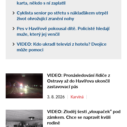
karta, někdo s ní zaplatil
Cyklista senior po střetu s náklaďákem utrpěl
život ohrožující zranění nohy
Pes v Havířově pokousal dítě. Policisté hledají
muže, který jej venčil
VIDEO: Kdo ukradl televizi z hotelu? Dvojice
může pomoci
VIDEO: Pronásledování řidiče z
Ostravy až do Havířova ukončil
zastavovací pás
3. 8. 2026
Karviná
VIDEO: Zloděj šesti „vloupaček“ pod
zámkem. Chce se napravit kvůli
rodině