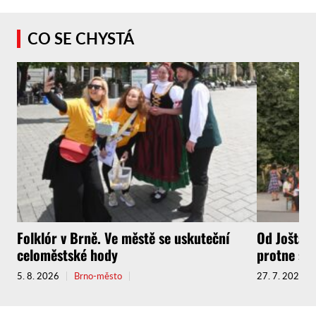
CO SE CHYSTÁ
Folklór v Brně. Ve městě se uskuteční
Od Jošta a
celoměstské hody
protne sou
5. 8. 2026
Brno-město
27. 7. 2026