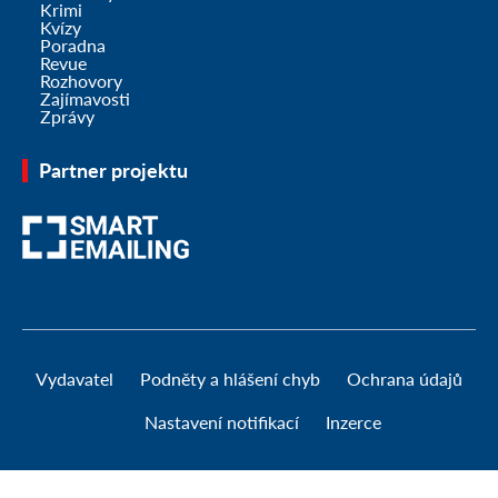
Krimi
Kvízy
Poradna
Revue
Rozhovory
Zajímavosti
Zprávy
Partner projektu
Vydavatel
Podněty a hlášení chyb
Ochrana údajů
Nastavení notifikací
Inzerce