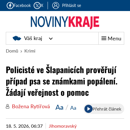
Facebook
X
Přihlásit se
Noviny
Váš kraj
Menu
kraje
Domů
Krimi
Policisté ve Šlapanicích prověřují
případ psa se známkami popálení.
Žádají veřejnost o pomoc
Aa
/
Božena Rytířová
Aa
Přehrát článek
18. 5. 2026, 06:37
Jihomoravský