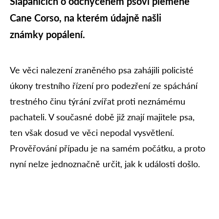
Šlapanicích o odchyceném psovi plemene
Cane Corso, na kterém údajně našli
známky popálení.
Ve věci nalezení zraněného psa zahájili policisté
úkony trestního řízení pro podezření ze spáchání
trestného činu týrání zvířat proti neznámému
pachateli. V současné době již znají majitele psa,
ten však dosud ve věci nepodal vysvětlení.
Prověřování případu je na samém počátku, a proto
nyní nelze jednoznačně určit, jak k události došlo.