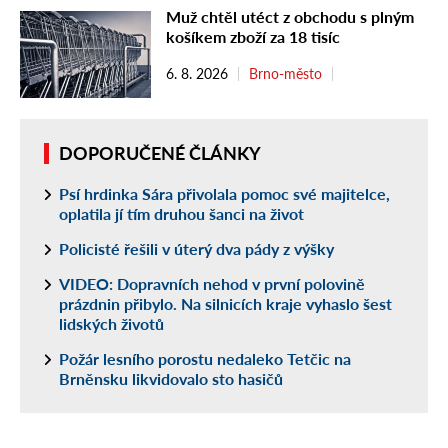
Muž chtěl utéct z obchodu s plným
košíkem zboží za 18 tisíc
6. 8. 2026
Brno-město
DOPORUČENÉ ČLÁNKY
Psí hrdinka Sára přivolala pomoc své majitelce,
oplatila jí tím druhou šanci na život
Policisté řešili v úterý dva pády z výšky
VIDEO: Dopravních nehod v první polovině
prázdnin přibylo. Na silnicích kraje vyhaslo šest
lidských životů
Požár lesního porostu nedaleko Tetčic na
Brněnsku likvidovalo sto hasičů