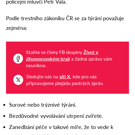
policejní mluvčí Petr Vala.
Podle trestního zákoníku ČR se za týrání považuje
zejména:
Staňte se členy FB skupiny
Život v
Jihomoravském kraji
a žádná zpráva vám
neunikne.
Sledujte nás na
síti X
, kde pro vás
připravujeme plejádu pestrých zpráv.
Surové nebo trýznivé týrání.
Bezdůvodné vyvolávání utrpení zvířete.
Zanedbání péče v takové míře, že to vede k