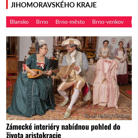
JIHOMORAVSKÉHO KRAJE
Blansko
Brno
Brno-město
Brno-venkov
Bř
Zámecké interiéry nabídnou pohled do
života aristokracie