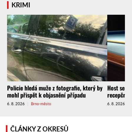
KRIMI
Policie hledá muže z fotografie, který by
Host se do
mohl přispět k objasnění případu
recepčního
6. 8. 2026
Brno-město
6. 8. 2026
ČLÁNKY Z OKRESŮ