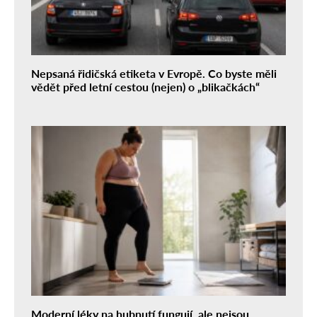
Nepsaná řidičská etiketa v Evropě. Co byste měli
vědět před letní cestou (nejen) o „blikačkách“
Moderní léky na hubnutí fungují, ale nejsou