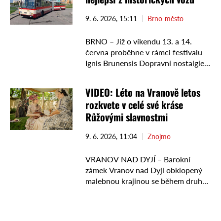
9. 6. 2026, 15:11
Brno-město
BRNO – Již o víkendu 13. a 14.
června proběhne v rámci festivalu
Ignis Brunensis Dopravní nostalgie.
Ta láká na historické vozy z dílen
dopravního podniku a také na
VIDEO: Léto na Vranově letos
trolejbus …
rozkvete v celé své kráse
Růžovými slavnostmi
9. 6. 2026, 11:04
Znojmo
VRANOV NAD DYJÍ – Barokní
zámek Vranov nad Dyjí obklopený
malebnou krajinou se během druhé
červencové soboty promění v
romantické místo plné květin, barev
a příjemné letní atmosféry. Růžové