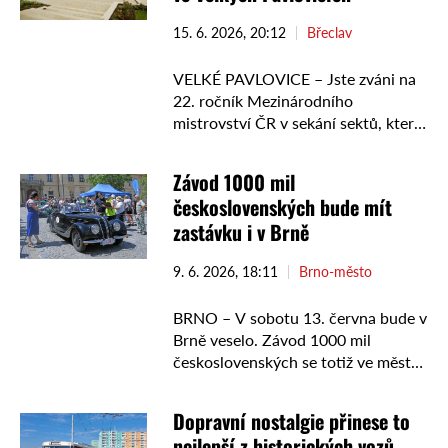
výstavu iD 26 mohou …
15. 6. 2026, 20:12
Břeclav
VELKÉ PAVLOVICE – Jste zváni na
22. ročník Mezinárodního
mistrovství ČR v sekání sektů, které
se letos uskuteční už 20. 6. 2026 v
prostorách Hotelu Lotrinský ve
Závod 1000 mil
Velkých Pavlovicích. Jde …
československých bude mít
zastávku i v Brně
9. 6. 2026, 18:11
Brno-město
BRNO – V sobotu 13. června bude v
Brně veselo. Závod 1000 mil
československých se totiž ve městě
zastaví a přinese historická vozidla
vyrobená do roku 1939. Účastníci
Dopravní nostalgie přinese to
letošního závodu …
nejlepší z historických vozů