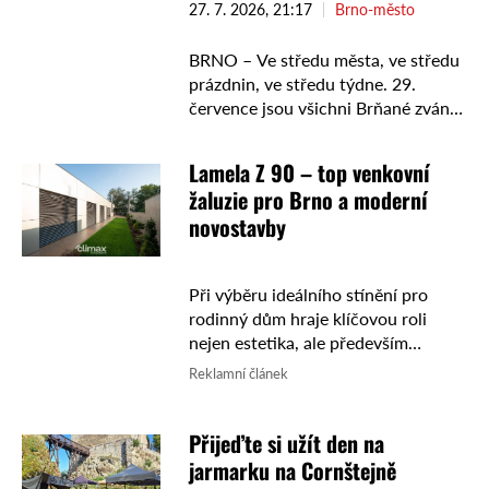
27. 7. 2026, 21:17
Brno-město
BRNO – Ve středu města, ve středu
prázdnin, ve středu týdne. 29.
července jsou všichni Brňané zváni
k dlouhému stolu, sousedskému
pikniku, kdy každý přinese to své
Lamela Z 90 – top venkovní
oblíbené a podělí …
žaluzie pro Brno a moderní
novostavby
Při výběru ideálního stínění pro
rodinný dům hraje klíčovou roli
nejen estetika, ale především
funkčnost a schopnost odolat
Reklamní článek
vrtochům počasí. Mezi absolutní
špičku na současném trhu patří
Přijeďte si užít den na
pokročilá lamela Z ...
jarmarku na Cornštejně