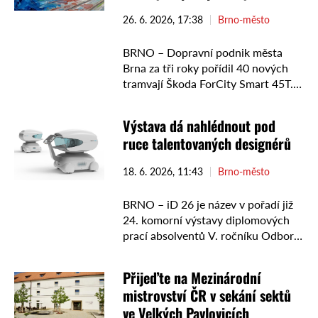
26. 6. 2026, 17:38
Brno-město
BRNO – Dopravní podnik města
Brna za tři roky pořídil 40 nových
tramvají Škoda ForCity Smart 45T.
Nyní se s nimi pokusí o zápis do
knihy rekordů, jelikož je při …
Výstava dá nahlédnout pod
ruce talentovaných designérů
18. 6. 2026, 11:43
Brno-město
BRNO – iD 26 je název v pořadí již
24. komorní výstavy diplomových
prací absolventů V. ročníku Odboru
průmyslového designu Ústavu
konstruování Fakulty strojního
Přijeďte na Mezinárodní
inženýrství Vysokého učení
mistrovství ČR v sekání sektů
technického v Brně
ve Velkých Pavlovicích
(OPD ÚK FSI VUT v Brně). Komorní