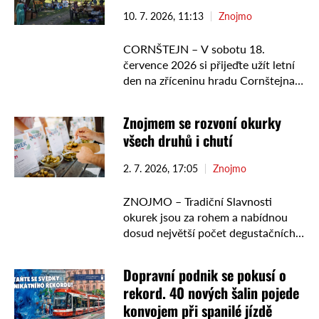
10. 7. 2026, 11:13
Znojmo
CORNŠTEJN – V sobotu 18.
července 2026 si přijeďte užít letní
den na zříceninu hradu Cornštejna.
Čeká vás oblíbený celodenní
jarmark plný poctivých regionálních
Znojmem se rozvoní okurky
výrobků, dobrého jídla a zábavy
všech druhů i chutí
pro …
2. 7. 2026, 17:05
Znojmo
ZNOJMO – Tradiční Slavnosti
okurek jsou za rohem a nabídnou
dosud největší počet degustačních
vzorků, soutěž v pití láku i koncert
kapely Yo Yo Band. V pátek 7. srpna
Dopravní podnik se pokusí o
se …
rekord. 40 nových šalin pojede
konvojem při spanilé jízdě