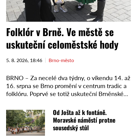
Folklór v Brně. Ve městě se
uskuteční celoměstské hody
5. 8. 2026, 18:46
Brno-město
BRNO – Za necelé dva týdny, o víkendu 14. až
16. srpna se Brno promění v centrum tradic a
folklóru. Poprvé se totiž uskuteční Brněnské
hody. Hody navážou na úspěšný …
Od Jošta až k fontáně.
Moravské náměstí protne
sousedský stůl