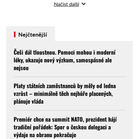
Načíst další
měsících nejen v Brně, ale …
Nejčtenější
Češi dál tloustnou. Pomoci mohou i moderní
léky, ukazuje nový výzkum, samospásné ale
nejsou
Platy státních zaměstnanců by měly od ledna
vzrůst – minimálně těch nejhůře placených,
plánuje vláda
Premiér chce na summit NATO, prezident hájí
tradiční pořádek: Spor o českou delegaci a
výdaje na obranu pokračuje