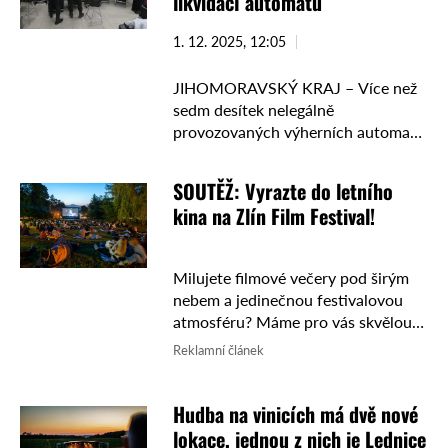
likvidací automatů
1. 12. 2025, 12:05
JIHOMORAVSKÝ KRAJ – Více než
sedm desítek nelegálně
provozovaných výherních automatů
zlikvidovali celníci na jihu Moravy.
Od začátku roku provedli 46 kontrol
SOUTĚŽ: Vyrazte do letního
a zadrželi 137 herních automatů.
kina na Zlín Film Festival!
Jedna z posledních …
Milujete filmové večery pod širým
nebem a jedinečnou festivalovou
atmosféru? Máme pro vás skvělou
zprávu! Ve spolupráci se Zlín Film
Reklamní článek
Festivalem jsme pro vás připravili
soutěž o vstupenky do
Hudba na vinicích má dvě nové
oblíbeného ...
lokace, jednou z nich je Lednice