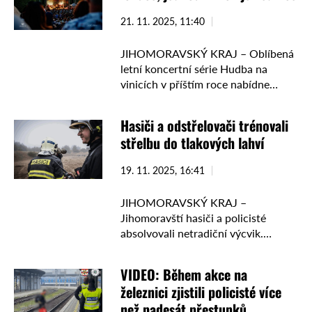
21. 11. 2025, 11:40
JIHOMORAVSKÝ KRAJ – Oblíbená
letní koncertní série Hudba na
vinicích v příštím roce nabídne
rekordních 66 koncertů a rozšíří se
o dvě nové lokace – Vinařství
Hasiči a odstřelovači trénovali
Hradní zámeček v Lednici …
střelbu do tlakových lahví
19. 11. 2025, 16:41
JIHOMORAVSKÝ KRAJ –
Jihomoravští hasiči a policisté
absolvovali netradiční výcvik.
Námětem bylo navození
bezpečného stavu tlakových lahví v
VIDEO: Během akce na
podmínkách požáru pomocí
železnici zjistili policisté více
prostřelení jejich pláště. Odborná
než padesát přestupků
příprava se skládala z teoretické …