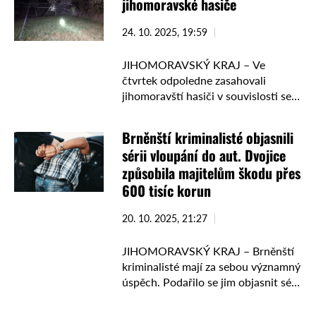
jihomoravské hasiče
Diamantové ocenění. Ocenění
dostali …
24. 10. 2025, 19:59
JIHOMORAVSKÝ KRAJ – Ve
čtvrtek odpoledne zasahovali
jihomoravští hasiči v souvislosti se
silným větrem od 17. do 21. hodiny
u dvaceti událostí. Ve většině
Brněnští kriminalisté objasnili
případů šlo o odstraňování
sérii vloupání do aut. Dvojice
popadaných stromů …
způsobila majitelům škodu přes
600 tisíc korun
20. 10. 2025, 21:27
JIHOMORAVSKÝ KRAJ – Brněnští
kriminalisté mají za sebou významný
úspěch. Podařilo se jim objasnit sérii
115 případů vloupání do vozidel, ke
kterým docházelo v uplynulých