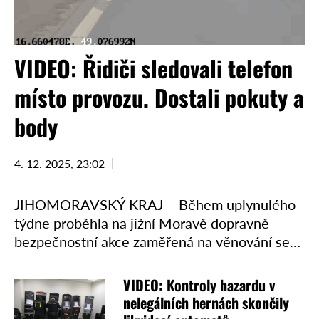
VIDEO: Řidiči sledovali telefon
místo provozu. Dostali pokuty a
body
4. 12. 2025, 23:02
JIHOMORAVSKÝ KRAJ – Během uplynulého
týdne proběhla na jižní Moravě dopravně
bezpečnostní akce zaměřená na věnování se
řízení. Na dálnicích D1 a D2 se na ní podílely
hlídky z dálničního …
VIDEO: Kontroly hazardu v
nelegálních hernách skončily