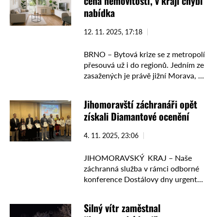
cena nemovitostí, v kraji chybí
mladé aleje. …
nabídka
12. 11. 2025, 17:18
BRNO – Bytová krize se z metropolí
přesouvá už i do regionů. Jedním ze
zasažených je právě jižní Morava, ve
které osm z deseti Jihomoravanů
nedosáhne na vlastní bydlení z …
Jihomoravští záchranáři opět
získali Diamantové ocenění
4. 11. 2025, 23:06
JIHOMORAVSKÝ KRAJ – Naše
záchranná služba v rámci odborné
konference Dostálovy dny urgentní
medicíny, která se konala již
tradičně v Ostravě, obdržela už
Silný vítr zaměstnal
poněkolikáté nejvyšší, tedy