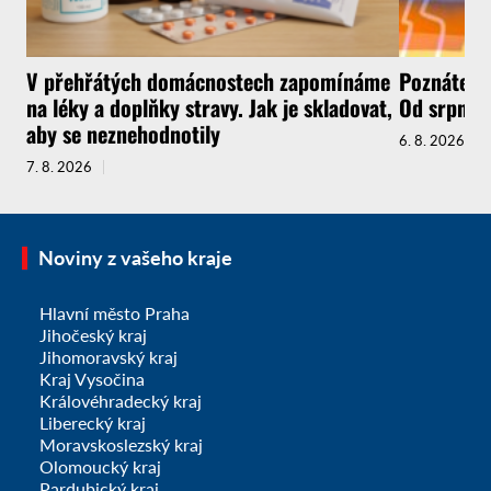
V přehřátých domácnostech zapomínáme
Poznáte, ž
na léky a doplňky stravy. Jak je skladovat,
Od srpna t
aby se neznehodnotily
6. 8. 2026
7. 8. 2026
Noviny z vašeho kraje
Hlavní město Praha
Jihočeský kraj
Jihomoravský kraj
Kraj Vysočina
Královéhradecký kraj
Liberecký kraj
Moravskoslezský kraj
Olomoucký kraj
Pardubický kraj