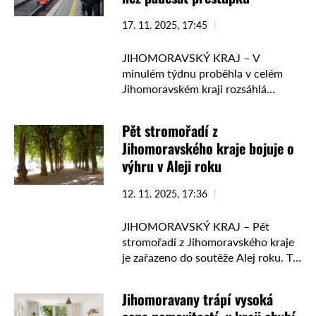
17. 11. 2025, 17:45
JIHOMORAVSKÝ KRAJ – V
minulém týdnu proběhla v celém
Jihomoravském kraji rozsáhlá
policejní akce zaměřená na
bezpečnost na železnici. Kontroly se
Pět stromořadí z
soustředily především na přecházení
Jihomoravského kraje bojuje o
přes koleje mimo vyznačená
výhru v Aleji roku
místa. …
12. 11. 2025, 17:36
JIHOMORAVSKÝ KRAJ – Pět
stromořadí z Jihomoravského kraje
je zařazeno do soutěže Alej roku. Ta
hledá nejkrásnější aleje a
stromořadí, upozorňuje na ty,
Jihomoravany trápí vysoká
kterým hrozí zánik a představuje