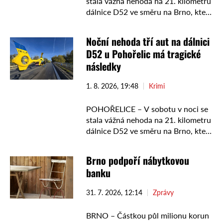
stala vážná nehoda na 21. kilometru
dálnice D52 ve směru na Brno, která
si vyžádala dva lidské životy. Hasiči
vyprošťovali celkem pět lidí. …
Noční nehoda tří aut na dálnici
D52 u Pohořelic má tragické
následky
1. 8. 2026, 19:48
Krimi
POHOŘELICE – V sobotu v noci se
stala vážná nehoda na 21. kilometru
dálnice D52 ve směru na Brno, která
si vyžádala dva lidské životy. Hasiči
vyprošťovali celkem pět lidí. …
Brno podpoří nábytkovou
banku
31. 7. 2026, 12:14
Zprávy
BRNO – Částkou půl milionu korun