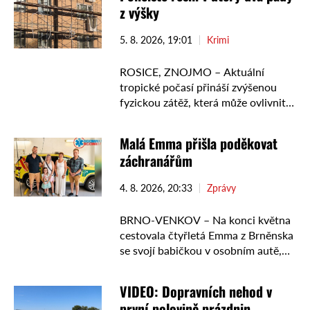
z výšky
5. 8. 2026, 19:01
Krimi
ROSICE, ZNOJMO – Aktuální
tropické počasí přináší zvýšenou
fyzickou zátěž, která může ovlivnit i
bezpečnost při práci. Jen během
úterý vyjížděli policisté ke dvěma
Malá Emma přišla poděkovat
vážným pracovním úrazům. První
záchranářům
úraz se …
4. 8. 2026, 20:33
Zprávy
BRNO-VENKOV – Na konci května
cestovala čtyřletá Emma z Brněnska
se svojí babičkou v osobním autě,
když došlo ke kolizi s jiným vozem.
Obě utrpěly těžká zranění.
VIDEO: Dopravních nehod v
Operační středisko vyslalo …
první polovině prázdnin