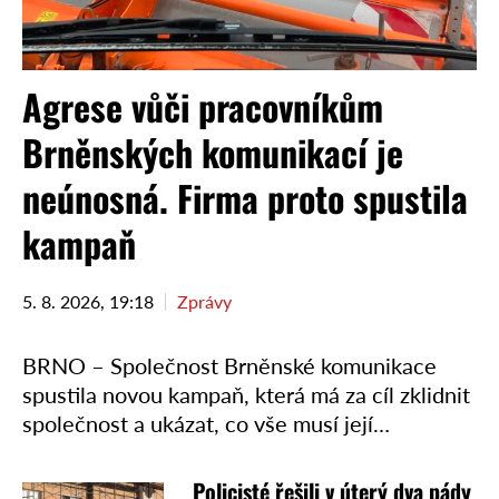
Agrese vůči pracovníkům
Brněnských komunikací je
neúnosná. Firma proto spustila
kampaň
5. 8. 2026, 19:18
Zprávy
BRNO – Společnost Brněnské komunikace
spustila novou kampaň, která má za cíl zklidnit
společnost a ukázat, co vše musí její
zaměstnanci trpět od lidí, i když většina
problémů není způsobena …
Policisté řešili v úterý dva pády