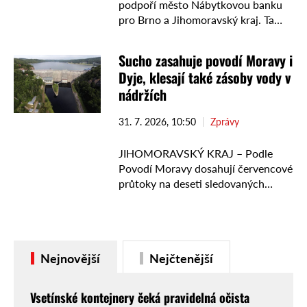
podpoří město Nábytkovou banku
pro Brno a Jihomoravský kraj. Ta
nabízí pomoc lidem v obtížné životní
situaci a předchází vzniku odpadu.
Sucho zasahuje povodí Moravy i
„Brno podpoří jak …
Dyje, klesají také zásoby vody v
nádržích
31. 7. 2026, 10:50
Zprávy
JIHOMORAVSKÝ KRAJ – Podle
Povodí Moravy dosahují červencové
průtoky na deseti sledovaných
profilech řek jen 13 až 58 procent
dlouhodobého průměru.
Nedostatek srážek se promítá také
do naplněnosti významných
Nejnovější
Nejčtenější
vodních …
Vsetínské kontejnery čeká pravidelná očista