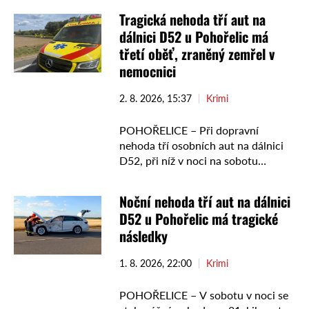
rozsahu a špatně přístupného
Tragická nehoda tří aut na
terénu nechal velitel zásahu …
dálnici D52 u Pohořelic má
třetí oběť, zraněný zemřel v
nemocnici
2. 8. 2026, 15:37
Krimi
POHOŘELICE – Při dopravní
nehoda tří osobních aut na dálnici
D52, při níž v noci na sobotu
zemřely dvě ženy, má další oběť. V
nemocnici zemřel jeden ze tří
Noční nehoda tří aut na dálnici
zraněných, …
D52 u Pohořelic má tragické
následky
1. 8. 2026, 22:00
Krimi
POHOŘELICE – V sobotu v noci se