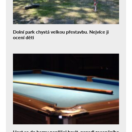
Dolní park chystá velkou přestavbu. Nejvíce ji
ocení děti
Host se do herny nepřišel bavit, napadl recepčního