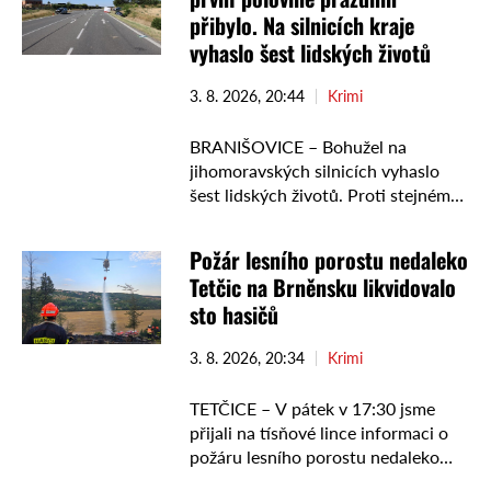
přibylo. Na silnicích kraje
vyhaslo šest lidských životů
3. 8. 2026, 20:44
Krimi
BRANIŠOVICE – Bohužel na
jihomoravských silnicích vyhaslo
šest lidských životů. Proti stejnému
období minulého roku narostl o 100
případů, celkový počet evidovaných
Požár lesního porostu nedaleko
dopravních nehod překročil
Tetčic na Brněnsku likvidovalo
hodnotu 540 případů a klesl …
sto hasičů
3. 8. 2026, 20:34
Krimi
TETČICE – V pátek v 17:30 jsme
přijali na tísňové lince informaci o
požáru lesního porostu nedaleko
Tetčic na Brněnsku. Z důvodu