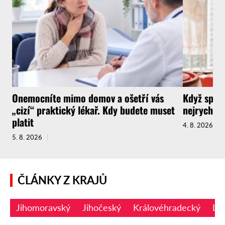
Onemocníte mimo domov a ošetří vás
Když spotř
„cizí“ praktický lékař. Kdy budete muset
nejrychlej
platit
4. 8. 2026
5. 8. 2026
ČLÁNKY Z KRAJŮ
Jihomoravský
Jihočeský
Královéhradecký
Li