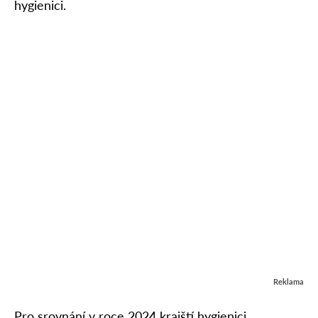
hygienici.
Reklama
Pro srovnání v roce 2024 krajští hygienici