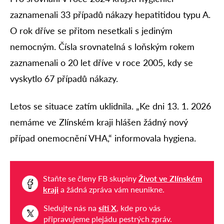
zaznamenali 33 případů nákazy hepatitidou typu A.
O rok dříve se přitom nesetkali s jediným
nemocným. Čísla srovnatelná s loňským rokem
zaznamenali o 20 let dříve v roce 2005, kdy se
vyskytlo 67 případů nákazy.
Letos se situace zatím uklidnila. „Ke dni 13. 1. 2026
nemáme ve Zlínském kraji hlášen žádný nový
případ onemocnění VHA,“ informovala hygiena.
Staňte se členy FB skupiny
Život ve Zlínském
kraji
a žádná zpráva vám neunikne.
Sledujte nás na
síti X
, kde pro vás
připravujeme plejádu pestrých zpráv.