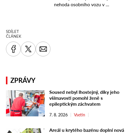
SDÍLET
ČLÁNEK
ZPRÁVY
Soused nebyl lhostejný, díky jeho
všímavosti pomohl ženě s
epileptickým záchvatem
7. 8. 2026
Vsetín
Areál u krytého bazénu doplní nová