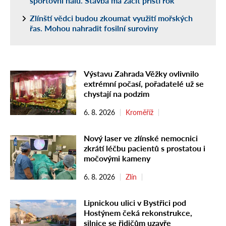
sportovní halu. Stavba má začít příští rok
Zlínští vědci budou zkoumat využití mořských
řas. Mohou nahradit fosilní suroviny
Výstavu Zahrada Věžky ovlivnilo
extrémní počasí, pořadatelé už se
chystají na podzim
6. 8. 2026
Kroměříž
Nový laser ve zlínské nemocnici
zkrátí léčbu pacientů s prostatou i
močovými kameny
6. 8. 2026
Zlín
Lipnickou ulici v Bystřici pod
Hostýnem čeká rekonstrukce,
silnice se řidičům uzavře