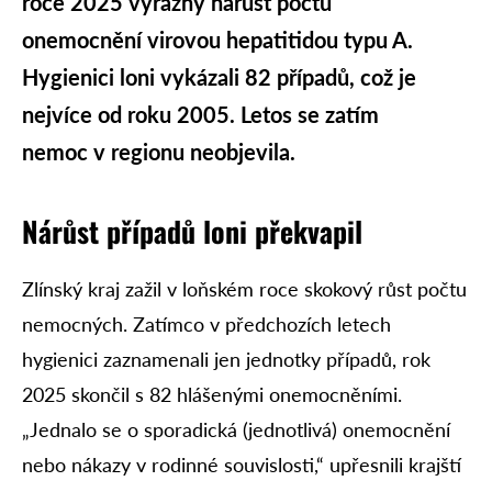
roce 2025 výrazný nárůst počtu
onemocnění virovou hepatitidou typu A.
Hygienici loni vykázali 82 případů, což je
nejvíce od roku 2005. Letos se zatím
nemoc v regionu neobjevila.
Nárůst případů loni překvapil
Zlínský kraj zažil v loňském roce skokový růst počtu
nemocných. Zatímco v předchozích letech
hygienici zaznamenali jen jednotky případů, rok
2025 skončil s 82 hlášenými onemocněními.
„Jednalo se o sporadická (jednotlivá) onemocnění
nebo nákazy v rodinné souvislosti,“ upřesnili krajští