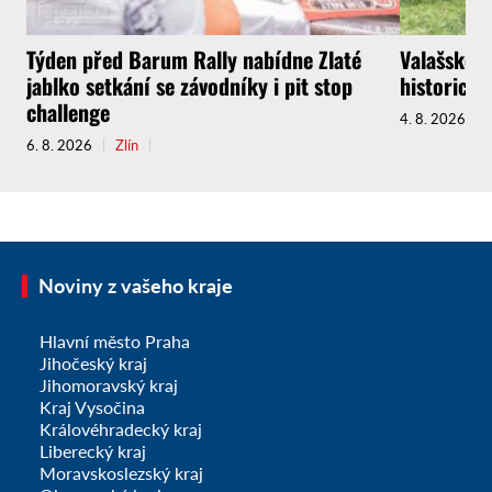
Týden před Barum Rally nabídne Zlaté
Valašské M
jablko setkání se závodníky i pit stop
historický
challenge
4. 8. 2026
6. 8. 2026
Zlín
Noviny z vašeho kraje
Hlavní město Praha
Jihočeský kraj
Jihomoravský kraj
Kraj Vysočina
Královéhradecký kraj
Liberecký kraj
Moravskoslezský kraj