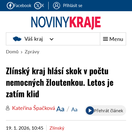
Facebook
X
Přihlásit se
Noviny
Váš kraj
Menu
kraje
Domů
Zprávy
Zlínský kraj hlásí skok v počtu
nemocných žloutenkou. Letos je
zatím klid
Aa
/
Kateřina Špačková
Aa
Přehrát článek
19. 1. 2026, 10:45
Zlínský