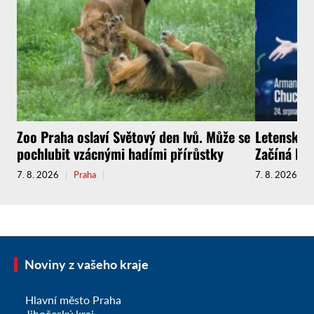
Zoo Praha oslaví Světový den lvů. Může se
Letenské s
pochlubit vzácnými hadími přírůstky
Začíná Let
7. 8. 2026
Praha
7. 8. 2026
Noviny z vašeho kraje
Hlavní město Praha
Jihočeský kraj