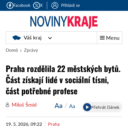
Facebook
X
Přihlásit se
Noviny
Váš kraj
Menu
kraje
Domů
Zprávy
Praha rozdělila 22 městských bytů.
Část získají lidé v sociální tísni,
část potřebné profese
Aa
/
Miloš Šmíd
Aa
Přehrát článek
19. 5. 2026, 09:22
Praha