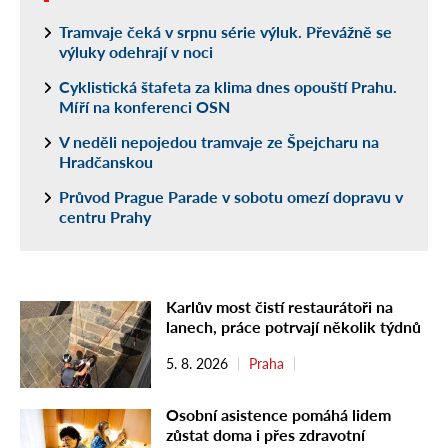
Tramvaje čeká v srpnu série výluk. Převážně se
výluky odehrají v noci
Cyklistická štafeta za klima dnes opouští Prahu.
Míří na konferenci OSN
V neděli nepojedou tramvaje ze Špejcharu na
Hradčanskou
Průvod Prague Parade v sobotu omezí dopravu v
centru Prahy
Karlův most čistí restaurátoři na
lanech, práce potrvají několik týdnů
5. 8. 2026
Praha
Osobní asistence pomáhá lidem
zůstat doma i přes zdravotní