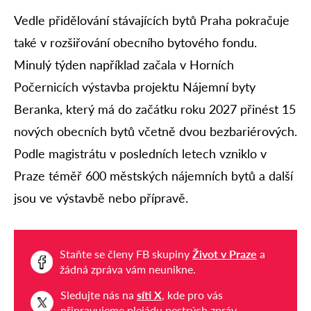
Vedle přidělování stávajících bytů Praha pokračuje
také v rozšiřování obecního bytového fondu.
Minulý týden například začala v Horních
Počernicích výstavba projektu Nájemní byty
Beranka, který má do začátku roku 2027 přinést 15
nových obecních bytů včetně dvou bezbariérových.
Podle magistrátu v posledních letech vzniklo v
Praze téměř 600 městských nájemních bytů a další
jsou ve výstavbě nebo přípravě.
Staňte se členy FB skupiny
Život v Praze
a
žádná zpráva vám neunikne.
Sledujte nás na
síti X
, kde pro vás
připravujeme plejádu pestrých zpráv.