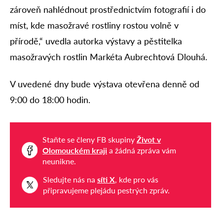
zároveň nahlédnout prostřednictvím fotografií i do
míst, kde masožravé rostliny rostou volně v
přírodě,“ uvedla autorka výstavy a pěstitelka
masožravých rostlin Markéta Aubrechtová Dlouhá.
V uvedené dny bude výstava otevřena denně od
9:00 do 18:00 hodin.
Staňte se členy FB skupiny
Život v
Olomouckém kraji
a žádná zpráva vám
neunikne.
Sledujte nás na
síti X
, kde pro vás
připravujeme plejádu pestrých zpráv.