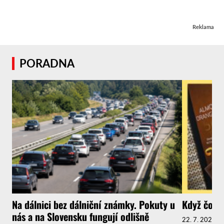
Reklama
PORADNA
Na dálnici bez dálniční známky. Pokuty u
Když čokol
nás a na Slovensku fungují odlišně
22. 7. 2026