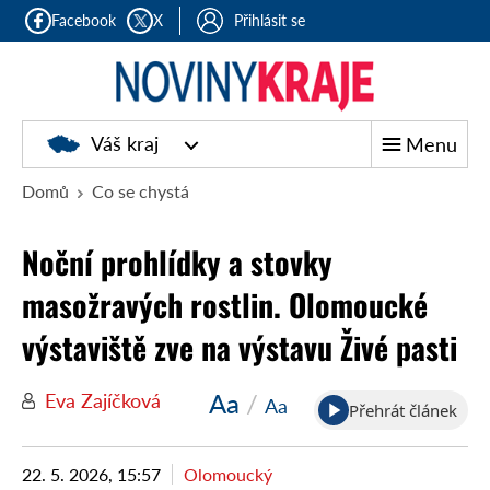
Facebook
X
Přihlásit se
Noviny
Váš kraj
Menu
kraje
Domů
Co se chystá
Noční prohlídky a stovky
masožravých rostlin. Olomoucké
výstaviště zve na výstavu Živé pasti
Aa
/
Eva Zajíčková
Aa
Přehrát článek
22. 5. 2026, 15:57
Olomoucký