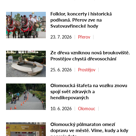
Folklor, koncerty i historická
podívaná. Přerov zve na
Svatovavřinecké hody
23. 7. 2026
Přerov
Ze dřeva vzniknou nová broukoviště.
Prostějov chystá dřevosochání
25. 6. 2026
Prostějov
Olomoucká štafeta na vozíku znovu
spojí svět zdravých a
hendikepovaných
10. 6. 2026
Olomouc
Olomoucký půlmaraton omezí
dopravu ve městě. Víme, kudy a kdy