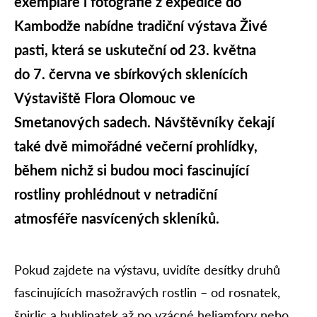
exempláře i fotografie z expedice do
Kambodže nabídne tradiční výstava Živé
pasti, která se uskuteční od 23. května
do 7. června ve sbírkových sklenících
Výstaviště Flora Olomouc ve
Smetanových sadech. Návštěvníky čekají
také dvě mimořádné večerní prohlídky,
během nichž si budou moci fascinující
rostliny prohlédnout v netradiční
atmosféře nasvícených skleníků.
Pokud zajdete na výstavu, uvidíte desítky druhů
fascinujících masožravých rostlin – od rosnatek,
špirlic a bublinatek až po vzácné heliamfory nebo