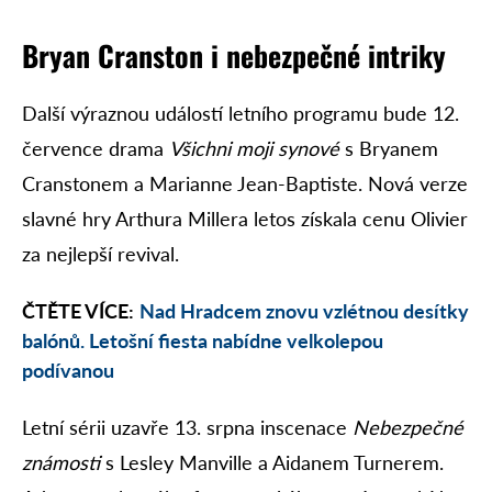
Bryan Cranston i nebezpečné intriky
Další výraznou událostí letního programu bude 12.
července drama
Všichni moji synové
s Bryanem
Cranstonem a Marianne Jean-Baptiste. Nová verze
slavné hry Arthura Millera letos získala cenu Olivier
za nejlepší revival.
ČTĚTE VÍCE:
Nad Hradcem znovu vzlétnou desítky
balónů. Letošní fiesta nabídne velkolepou
podívanou
Letní sérii uzavře 13. srpna inscenace
Nebezpečné
známosti
s Lesley Manville a Aidanem Turnerem.