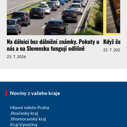
Na dálnici bez dálniční známky. Pokuty u
Když čokol
nás a na Slovensku fungují odlišně
22. 7. 2026
23. 7. 2026
Noviny z vašeho kraje
Hlavní město Praha
Jihočeský kraj
Jihomoravský kraj
Kraj Vysočina