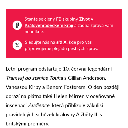
Staňte se členy FB skupiny
Život v
Královéhradeckém kraji
a žádná zpráva vám
neunikne.
Sledujte nás na
síti X
, kde pro vás
připravujeme plejádu pestrých zpráv.
Letní program odstartuje 10. června legendární
Tramvaj do stanice Touha
s Gillian Anderson,
Vanessou Kirby a Benem Fosterem. O den později
dorazí na plátna také Helen Mirren v oceňované
inscenaci
Audience
, která přibližuje zákulisí
pravidelných schůzek královny Alžběty II. s
britskými premiéry.