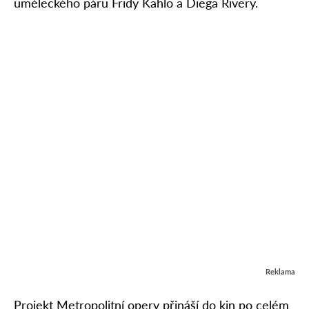
uměleckého páru Fridy Kahlo a Diega Rivery.
Reklama
Projekt Metropolitní opery přináší do kin po celém