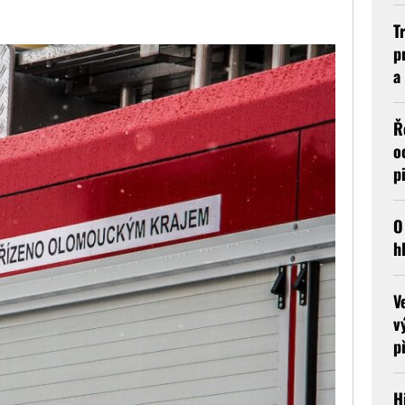
T
p
a
Ř
o
p
O
h
V
v
p
H