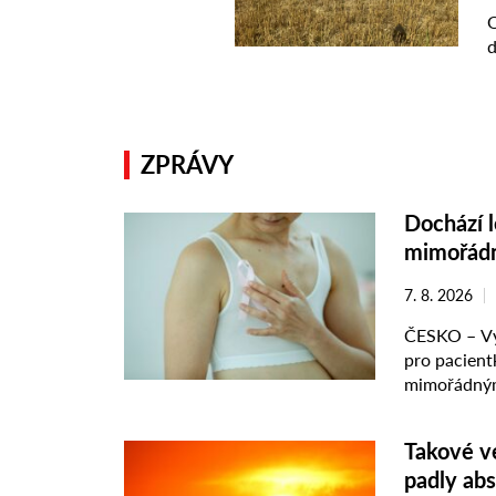
ZPRÁVY
Dochází l
mimořádn
7. 8. 2026
ČESKO – Výp
pro pacient
mimořádnými
látkou tamo
Takové ve
padly abs