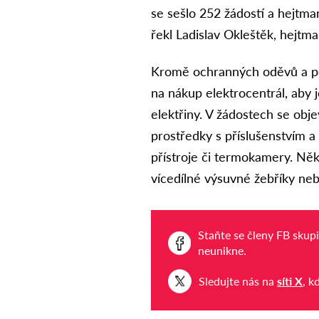
se sešlo 252 žádostí a hejtma
řekl Ladislav Okleštěk, hejt
Kromě ochranných oděvů a pom
na nákup elektrocentrál, aby 
elektřiny. V žádostech se obj
prostředky s příslušenstvím a 
přístroje či termokamery. Něk
vícedílné výsuvné žebříky neb
Staňte se členy FB skup
neunikne.
Sledujte nás na
síti X
, k