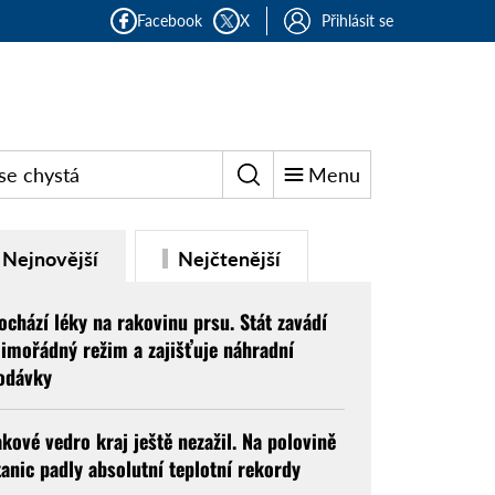
Facebook
X
Přihlásit se
se chystá
Menu
Nejnovější
Nejčtenější
ochází léky na rakovinu prsu. Stát zavádí
imořádný režim a zajišťuje náhradní
odávky
akové vedro kraj ještě nezažil. Na polovině
tanic padly absolutní teplotní rekordy