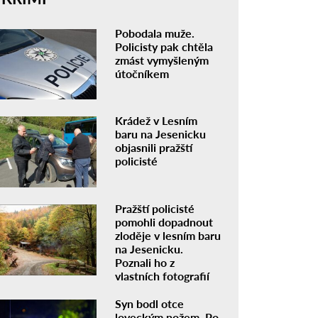
Pobodala muže.
Policisty pak chtěla
zmást vymyšleným
útočníkem
Krádež v Lesním
baru na Jesenicku
objasnili pražští
policisté
Pražští policisté
pomohli dopadnout
zloděje v lesním baru
na Jesenicku.
Poznali ho z
vlastních fotografií
Syn bodl otce
loveckým nožem. Po