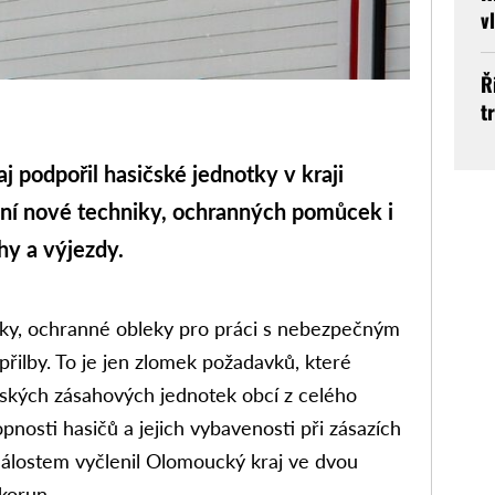
v
Ř
t
dpořil hasičské jednotky v kraji
zení nové techniky, ochranných pomůcek i
hy a výjezdy.
ičky, ochranné obleky pro práci s nebezpečným
řilby. To je jen zlomek požadavků, které
čských zásahových jednotek obcí z celého
pnosti hasičů a jejich vybavenosti při zásazích
dálostem vyčlenil Olomoucký kraj ve dvou
 korun.