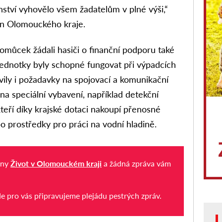
nství vyhovělo všem žadatelům v plné výši,“
man Olomouckého kraje.
ůcek žádali hasiči o finanční podporu také
jednotky byly schopné fungovat při výpadcích
evily i požadavky na spojovací a komunikační
na speciální vybavení, například detekční
teří díky krajské dotaci nakoupí přenosné
o prostředky pro práci na vodní hladině.
iny
Život v Olomouckém kraji
a žádná zpráva vám
de pro vás připravujeme plejádu pestrých zpráv.