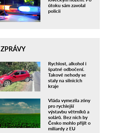
útoku sám zavolal
policii
ZPRÁVY
Rychlost, alkohol i
špatné odbočení.
Takové nehody se
staly na silnicích
kraje
Vláda vymezila zóny
pro rychlejší
výstavbu větrníků a
solárů. Bez nich by
Česko mohlo přijít o
miliardy z EU