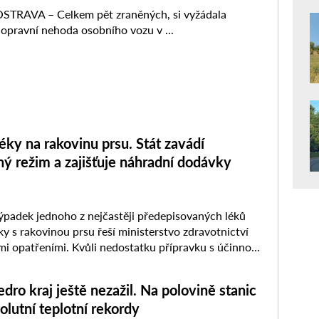
éky na rakovinu prsu. Stát zavádí
ý režim a zajišťuje náhradní dodávky
adek jednoho z nejčastěji předepisovaných léků
ky s rakovinou prsu řeší ministerstvo zdravotnictví
 opatřeními. Kvůli nedostatku přípravku s účinnou
xifen budou lékárny nově moci sestavovat ...
dro kraj ještě nezažil. Na polovině stanic
olutní teplotní rekordy