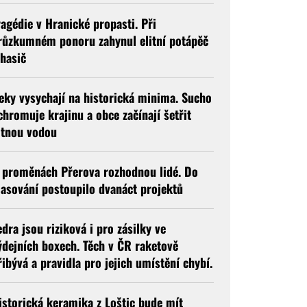
ragédie v Hranické propasti. Při
růzkumném ponoru zahynul elitní potápěč
 hasič
eky vysychají na historická minima. Sucho
chromuje krajinu a obce začínají šetřit
itnou vodou
 proměnách Přerova rozhodnou lidé. Do
lasování postoupilo dvanáct projektů
edra jsou riziková i pro zásilky ve
ýdejních boxech. Těch v ČR raketově
řibývá a pravidla pro jejich umístění chybí.
istorická keramika z Loštic bude mít