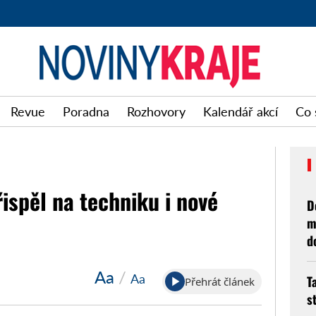
Noviny
Revue
Poradna
Rozhovory
Kalendář akcí
Co 
kraje
řispěl na techniku i nové
D
m
d
Aa
/
Aa
T
Přehrát článek
s