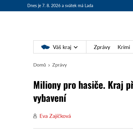
Dnes je 7. 8. 2026
a svátek má Lada
Váš kraj
Zprávy
Krimi
Domů
Zprávy
Miliony pro hasiče. Kraj p
vybavení
Eva Zajíčková