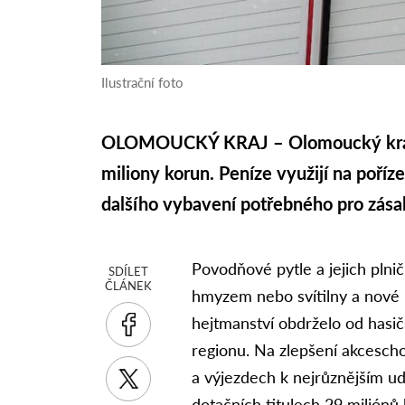
Ilustrační foto
OLOMOUCKÝ KRAJ – Olomoucký kraj po
miliony korun. Peníze využijí na poří
dalšího vybavení potřebného pro zása
Povodňové pytle a jejich pln
SDÍLET
ČLÁNEK
hmyzem nebo svítilny a nové p
hejtmanství obdrželo od hasi
regionu. Na zlepšení akcescho
a výjezdech k nejrůznějším u
dotačních titulech 29 miliónů