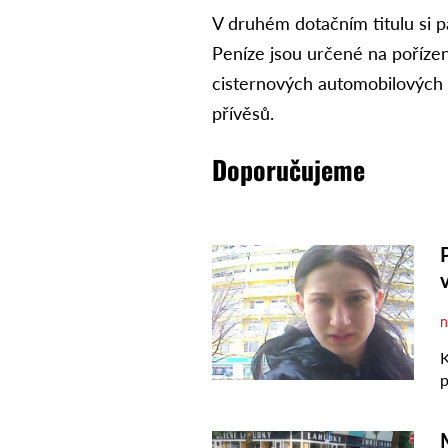
V druhém dotačním titulu si p
Peníze jsou určené na poříze
cisternových automobilových 
přívěsů.
Doporučujeme