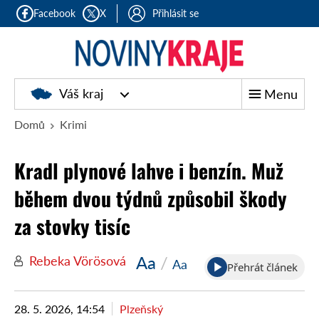
Facebook
X
Přihlásit se
Noviny
Váš kraj
Menu
kraje
Domů
Krimi
Kradl plynové lahve i benzín. Muž
během dvou týdnů způsobil škody
za stovky tisíc
Aa
/
Rebeka Vörösová
Aa
Přehrát článek
28. 5. 2026, 14:54
Plzeňský