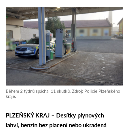
Během 2 týdnů spáchal 11 skutků. Zdroj: Policie Plzeňského
kraje.
PLZEŇSKÝ KRAJ – Desítky plynových
lahví, benzín bez placení nebo ukradená