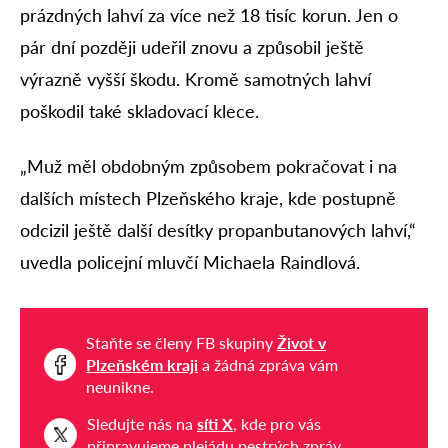
prázdných lahví za více než 18 tisíc korun. Jen o
pár dní později udeřil znovu a způsobil ještě
výrazně vyšší škodu. Kromě samotných lahví
poškodil také skladovací klece.
„Muž měl obdobným způsobem pokračovat i na
dalších místech Plzeňského kraje, kde postupně
odcizil ještě další desítky propanbutanových lahví,“
uvedla policejní mluvčí Michaela Raindlová.
Staňte se členy FB skupiny
Život v
Plzeňském kraji
a žádná zpráva vám
neunikne.
Sledujte nás na
síti X
, kde pro vás
připravujeme plejádu pestrých zpráv.