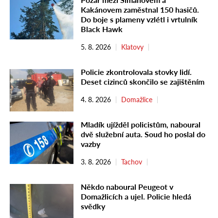
Kakánovem zaměstnal 150 hasičů.
Do boje s plameny vzlétl i vrtulník
Black Hawk
5. 8. 2026
Klatovy
Policie zkontrolovala stovky lidí.
Deset cizinců skončilo se zajištěním
4. 8. 2026
Domažlice
Mladík ujížděl policistům, naboural
dvě služební auta. Soud ho poslal do
vazby
3. 8. 2026
Tachov
Někdo naboural Peugeot v
Domažlicích a ujel. Policie hledá
svědky