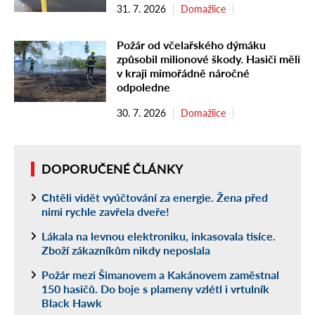
31. 7. 2026
Domažlice
Požár od včelařského dýmáku
způsobil milionové škody. Hasiči měli
v kraji mimořádně náročné
odpoledne
30. 7. 2026
Domažlice
DOPORUČENÉ ČLÁNKY
Chtěli vidět vyúčtování za energie. Žena před
nimi rychle zavřela dveře!
Lákala na levnou elektroniku, inkasovala tisíce.
Zboží zákazníkům nikdy neposlala
Požár mezi Šimanovem a Kakánovem zaměstnal
150 hasičů. Do boje s plameny vzlétl i vrtulník
Black Hawk