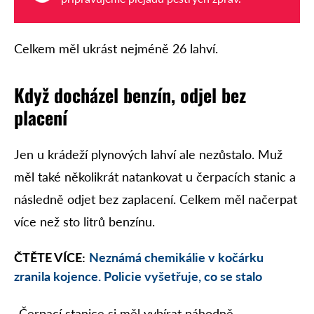
Celkem měl ukrást nejméně 26 lahví.
Když docházel benzín, odjel bez
placení
Jen u krádeží plynových lahví ale nezůstalo. Muž
měl také několikrát natankovat u čerpacích stanic a
následně odjet bez zaplacení. Celkem měl načerpat
více než sto litrů benzínu.
ČTĚTE VÍCE:
Neznámá chemikálie v kočárku
zranila kojence. Policie vyšetřuje, co se stalo
„Čerpací stanice si měl vybírat náhodně,