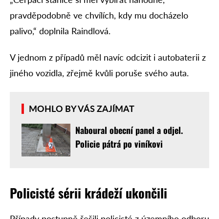
pravděpodobně ve chvílích, kdy mu docházelo
palivo,“ doplnila Raindlová.
V jednom z případů měl navíc odcizit i autobaterii z
jiného vozidla, zřejmě kvůli poruše svého auta.
MOHLO BY VÁS ZAJÍMAT
Naboural obecní panel a odjel.
Policie pátrá po viníkovi
Policisté sérii krádeží ukončili
Případy postupně řešili policisté z územního odboru