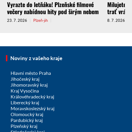
Vyrazte do letňáku! Plzeňské filmové
Milujete C
večery nabídnou hity pod širým nebem
trať vrátí
23. 7. 2026
Plzeň-jih
8. 7. 2026
Noviny z vašeho kraje
Hlavní město Praha
Jihočeský kraj
Jihomoravský kraj
Kraj Vysočina
Královéhradecký kraj
Liberecký kraj
Moravskoslezský kraj
Olomoucký kraj
Pardubický kraj
Plzeňský kraj
Středočeský kraj