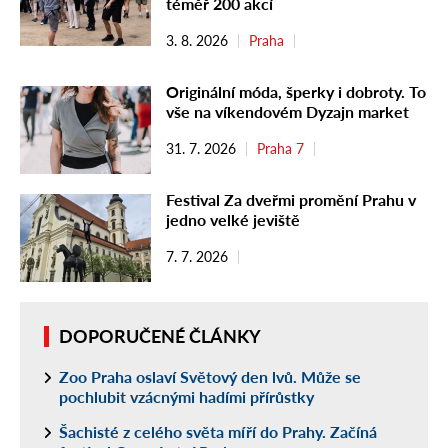
téměř 200 akcí
3. 8. 2026
Praha
Originální móda, šperky i dobroty. To
vše na víkendovém Dyzajn market
31. 7. 2026
Praha 7
Festival Za dveřmi promění Prahu v
jedno velké jeviště
7. 7. 2026
DOPORUČENÉ ČLÁNKY
Zoo Praha oslaví Světový den lvů. Může se
pochlubit vzácnými hadími přírůstky
Šachisté z celého světa míří do Prahy. Začíná