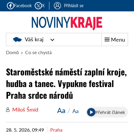
Facebook
X
Přihlásit se
Noviny
Váš kraj
Menu
kraje
Domů
Co se chystá
Staroměstské náměstí zaplní kroje,
hudba a tanec. Vypukne festival
Praha srdce národů
Aa
/
Miloš Šmíd
Aa
Přehrát článek
28. 5. 2026, 09:49
Praha