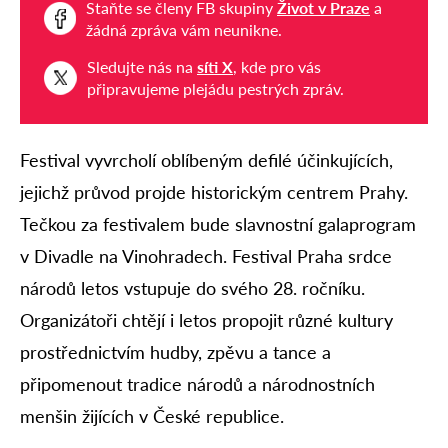
Staňte se členy FB skupiny
Život v Praze
a
žádná zpráva vám neunikne.
Sledujte nás na
síti X
, kde pro vás
připravujeme plejádu pestrých zpráv.
Festival vyvrcholí oblíbeným defilé účinkujících,
jejichž průvod projde historickým centrem Prahy.
Tečkou za festivalem bude slavnostní galaprogram
v Divadle na Vinohradech. Festival Praha srdce
národů letos vstupuje do svého 28. ročníku.
Organizátoři chtějí i letos propojit různé kultury
prostřednictvím hudby, zpěvu a tance a
připomenout tradice národů a národnostních
menšin žijících v České republice.