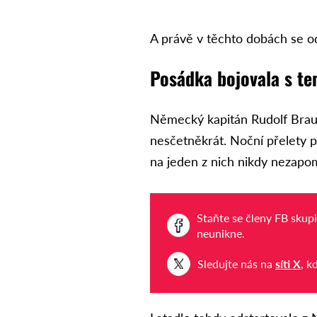
A právě v těchto dobách se od
Posádka bojovala s t
Německý kapitán Rudolf Brau
nesčetněkrát. Noční přelety p
na jeden z nich nikdy nezapo
Staňte se členy FB skup
neunikne.
Sledujte nás na
síti X
, k