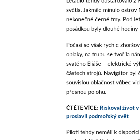
Letadlo tehdy odstartovalo z
světla. Jakmile minulo ostrov
nekonečné černé tmy. Pod leta
posádkou byly dlouhé hodiny l
Počasí se však rychle zhoršova
oblaky, na trupu se tvořila n
svatého Eliáše – elektrické vý
částech strojů. Navigátor byl
souvislou oblačnost vůbec vi
přesnou polohu.
ČTĚTE VÍCE:
Riskoval život 
proslavil podmořský svět
Piloti tehdy neměli k dispozic