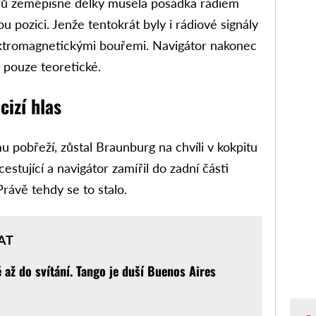
pňů zeměpisné délky musela posádka rádiem
ou pozici. Jenže tentokrát byly i rádiové signály
lektromagnetickými bouřemi. Navigátor nakonec
u pouze teoretické.
cizí hlas
mu pobřeží, zůstal Braunburg na chvíli v kokpitu
estující a navigátor zamířil do zadní části
Právě tehdy se to stalo.
AT
 až do svítání. Tango je duší Buenos Aires