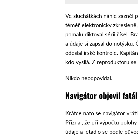
Ve sluchátkách náhle zazněl p
téměř elektronicky zkresleně,
pomalu diktoval sérii čísel. Br
a údaje si zapsal do notýsku. Č
odeslal irské kontrole. Kapitán
kdo vysílá. Z reproduktoru se 
Nikdo neodpovídal.
Navigátor objevil fatá
Krátce nato se navigátor vráti
Přiznal, že při výpočtu polohy
údaje a letadlo se podle půvo