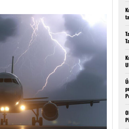
K
t
T
T
K
U
Ú
p
P
O
P