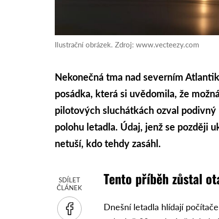
Ilustrační obrázek. Zdroj: www.vecteezy.com
Nekonečná tma nad severním Atlantike
posádka, která si uvědomila, že možn
pilotových sluchátkách ozval podivný
polohu letadla. Údaj, jenž se později 
netuší, kdo tehdy zasáhl.
Tento příběh zůstal o
SDÍLET
ČLÁNEK
Dnešní letadla hlídají počítač