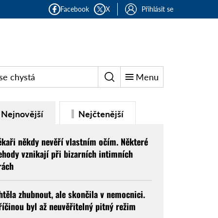
Facebook
X
Přihlásit se
se chystá
Menu
Nejnovější
Nejčtenější
ékaři někdy nevěří vlastním očím. Některé
ehody vznikají při bizarních intimních
rách
htěla zhubnout, ale skončila v nemocnici.
říčinou byl až neuvěřitelný pitný režim