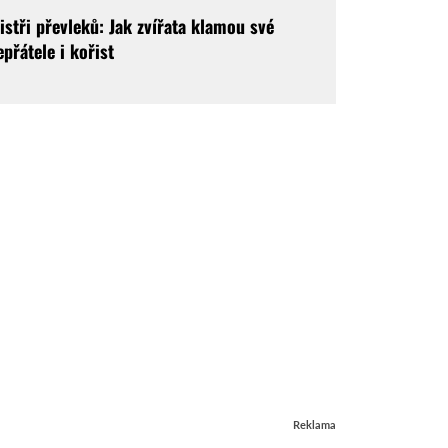
istři převleků: Jak zvířata klamou své
epřátele i kořist
Reklama