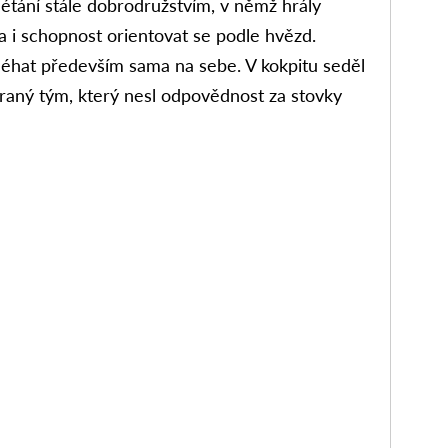
 létání stále dobrodružstvím, v němž hrály
ha i schopnost orientovat se podle hvězd.
éhat především sama na sebe. V kokpitu seděl
ehraný tým, který nesl odpovědnost za stovky