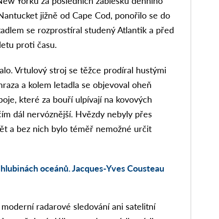
 New Yorku za posledních záblesků denního
 Nantucket jižně od Cape Cod, ponořilo se do
dlem se rozprostíral studený Atlantik a před
etu proti času.
lo. Vrtulový stroj se těžce prodíral hustými
ámraza a kolem letadla se objevoval oheň
boje, které za bouří ulpívají na kovových
 čím dál nervóznější. Hvězdy nebyly přes
dět a bez nich bylo téměř nemožné určit
v hlubinách oceánů. Jacques-Yves Cousteau
i moderní radarové sledování ani satelitní