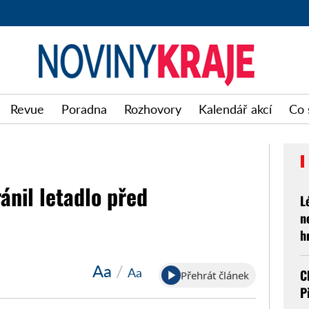
Noviny
Revue
Poradna
Rozhovory
Kalendář akcí
Co 
kraje
nil letadlo před
L
n
h
Aa
/
Aa
C
Přehrát článek
P