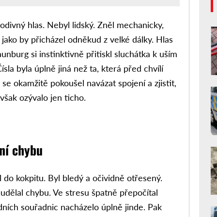
odivný hlas. Nebyl lidský. Zněl mechanicky,
 jako by přicházel odněkud z velké dálky. Hlas
aunburg si instinktivně přitiskl sluchátka k uším
ísla byla úplně jiná než ta, která před chvílí
 se okamžitě pokoušel navázat spojení a zjistit,
však ozývalo jen ticho.
lní chybu
l do kokpitu. Byl bledý a očividně otřesený.
 udělal chybu. Ve stresu špatně přepočítal
dních souřadnic nacházelo úplně jinde. Pak