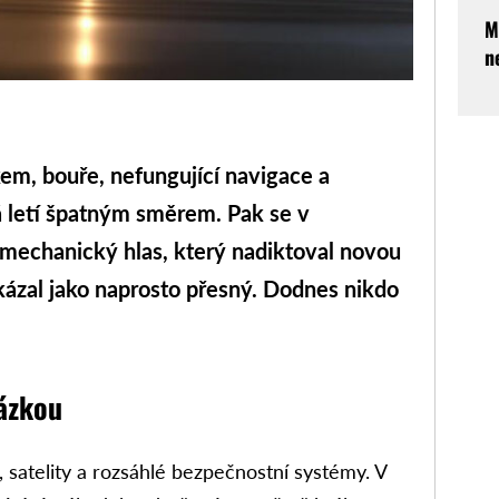
M
n
m, bouře, nefungující navigace a
á letí špatným směrem. Pak se v
 mechanický hlas, který nadiktoval novou
ukázal jako naprosto přesný. Dodnes nikdo
tázkou
e, satelity a rozsáhlé bezpečnostní systémy. V