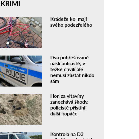
KRIMI
Krádeže kol mají
svého podezřelého
Dva pohřešované
našli policisté, v
těžké chvíli ale
nemusí zůstat nikdo
sám
Hon za vltavíny
zanechává škody,
policisté přistihli
další kopáče
Kontrola na D3