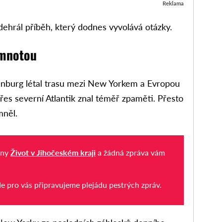
Reklama
ehrál příběh, který dodnes vyvolává otázky.
emnotou
nburg létal trasu mezi New Yorkem a Evropou
řes severní Atlantik znal téměř zpaměti. Přesto
mněl.
iny
Život v Jihočeském kraji
a žádná zpráva vám
de pro vás připravujeme plejádu pestrých zpráv.