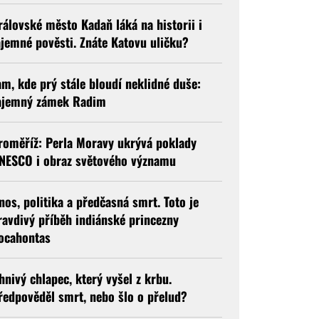
rálovské město Kadaň láká na historii i
ajemné pověsti. Znáte Katovu uličku?
am, kde prý stále bloudí neklidné duše:
ajemný zámek Radim
roměříž: Perla Moravy ukrývá poklady
NESCO i obraz světového významu
nos, politika a předčasná smrt. Toto je
ravdivý příběh indiánské princezny
ocahontas
hnivý chlapec, který vyšel z krbu.
ředpověděl smrt, nebo šlo o přelud?