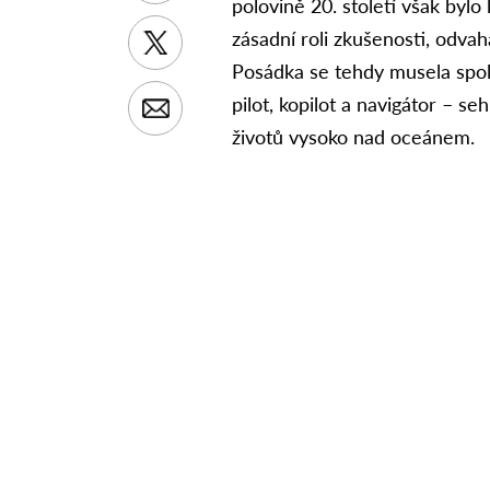
polovině 20. století však bylo
zásadní roli zkušenosti, odva
Posádka se tehdy musela spol
pilot, kopilot a navigátor – s
životů vysoko nad oceánem.