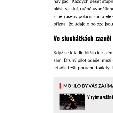
navigaci. Každých deset stu
hlásit vlastní, ručně vypočítan
silně rušeny polární září a e
přiznal, že údaje o poloze jso
Ve sluchátkách zazněl 
Když se letadlo blížilo k irské
sám. Druhý pilot odešel mezi c
letadla řešit poruchu toalety. 
MOHLO BY VÁS ZAJÍM
V rytmu vášně