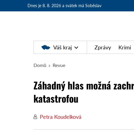
Dnes je 8. 8. 2026
a svátek má Soběslav
Váš kraj
Zprávy
Krimi
Domů
Revue
Záhadný hlas možná zachrá
katastrofou
Petra Koudelková