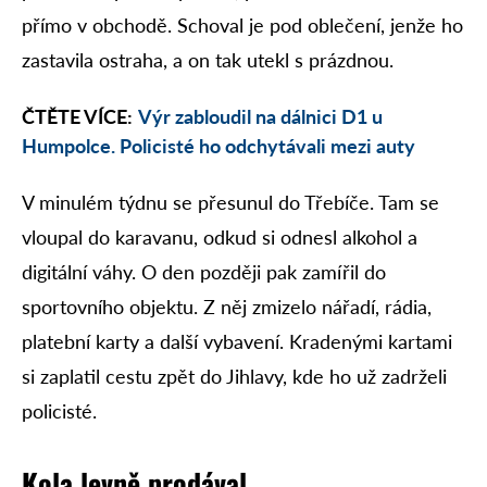
přímo v obchodě. Schoval je pod oblečení, jenže ho
zastavila ostraha, a on tak utekl s prázdnou.
ČTĚTE VÍCE:
Výr zabloudil na dálnici D1 u
Humpolce. Policisté ho odchytávali mezi auty
V minulém týdnu se přesunul do Třebíče. Tam se
vloupal do karavanu, odkud si odnesl alkohol a
digitální váhy. O den později pak zamířil do
sportovního objektu. Z něj zmizelo nářadí, rádia,
platební karty a další vybavení. Kradenými kartami
si zaplatil cestu zpět do Jihlavy, kde ho už zadrželi
policisté.
Kola levně prodával