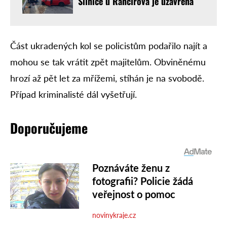
Silnice u Rančířova je uzavřená
Část ukradených kol se policistům podařilo najít a
mohou se tak vrátit zpět majitelům. Obviněnému
hrozí až pět let za mřížemi, stíhán je na svobodě.
Případ kriminalisté dál vyšetřují.
Doporučujeme