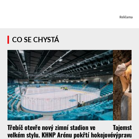
Reklama
CO SE CHYSTÁ
Třebíč otevře nový zimní stadion ve
Tajemství 
velkém stylu. KHNP Arénu pokřtí hokejové
výpravu do