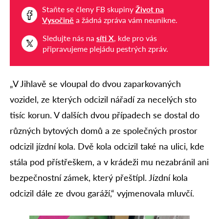
Staňte se členy FB skupiny
Život na
Vysočině
a žádná zpráva vám neunikne.
Sledujte nás na
síti X
, kde pro vás
připravujeme plejádu pestrých zpráv.
„V Jihlavě se vloupal do dvou zaparkovaných
vozidel, ze kterých odcizil nářadí za necelých sto
tisíc korun. V dalších dvou případech se dostal do
různých bytových domů a ze společných prostor
odcizil jízdní kola. Dvě kola odcizil také na ulici, kde
stála pod přístřeškem, a v krádeži mu nezabránil ani
bezpečnostní zámek, který přeštípl. Jízdní kola
odcizil dále ze dvou garáží,“ vyjmenovala mluvčí.