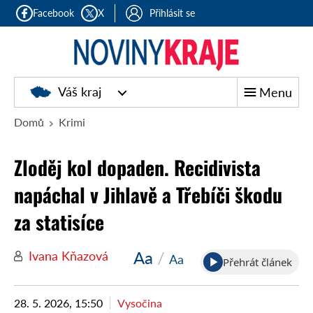
Facebook
X
Přihlásit se
Noviny
Váš kraj
Menu
kraje
Domů
Krimi
Zloděj kol dopaden. Recidivista
napáchal v Jihlavě a Třebíči škodu
za statisíce
Aa
/
Ivana Kňazová
Aa
Přehrát článek
28. 5. 2026, 15:50
Vysočina