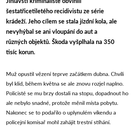
Jihlavští kriminalisté obvinili
šestatřicetiletého recidivistu ze série
krádeží. Jeho cílem se stala jízdní kola, ale
nevyhýbal se ani vloupání do aut a
různých objektů. Škoda vyšplhala na 350
tisíc korun.
Muž opustil vězení teprve začátkem dubna. Chvíli
byl klid, během května se ale znovu rozjel naplno.
Policisté se mu brzy dostali na stopu, dopadnout ho
ale nebylo snadné, protože měnil místa pobytu.
Nakonec se to podařilo o uplynulém víkendu a
policejní komisař mohl zahájit trestní stíhání.