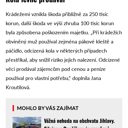
Krádežemi vznikla škoda přibližně za 250 tisíc
korun, další škoda ve výši zhruba 100 tisíc korun
byla způsobena poškozením majetku. „Při krádežích
obviněný muž používal zejména pákové kleště a
páčidlo, odcizená kola v některých případech
přestříkal, aby snížil riziko jejich nalezení. Odcizené
věci prodával zájemcům pod cenou a peníze
používal pro vlastní potřebu,“ doplnila Jana
Kroutilová.
MOHLO BY VÁS ZAJÍMAT
Vážná nehoda na obchvatu Jihlavy.