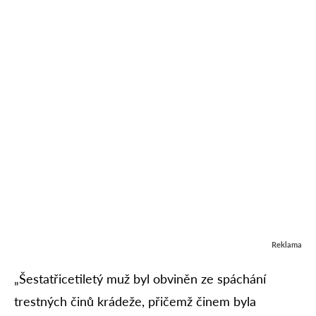
Reklama
„Šestatřicetiletý muž byl obviněn ze spáchání
trestných činů krádeže, přičemž činem byla