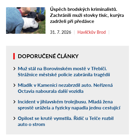
Úspěch brodských kriminalistů.
Zachránili muži stovky tisíc, kurýra
zadrželi při předávce
31. 7. 2026
Havlíčkův Brod
DOPORUČENÉ ČLÁNKY
Muž stál na Borovinském mostě v Třebíči.
Strážnice městské policie zabránila tragédii
Mladík v Kamenici nezabrzdil auto. Neřízená
Octavia nabourala další vozidla
Incident v jihlavském trolejbusu. Mladá žena
sprostě urážela a fyzicky napadla jednu cestující
Opilost se krutě vymstila. Řidič u Telče rozbil
auto o strom