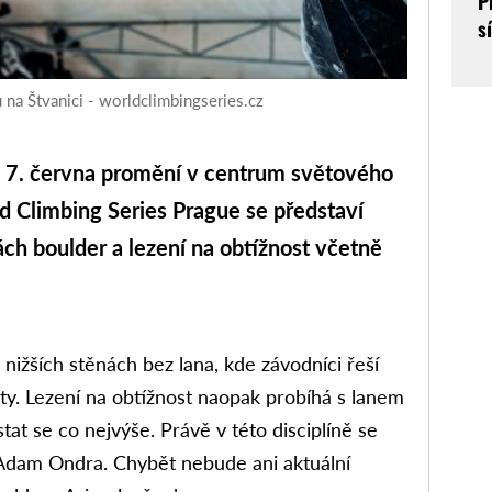
P
s
na Štvanici - worldclimbingseries.cz
 7. června promění v centrum světového
d Climbing Series Prague se představí
ách boulder a lezení na obtížnost včetně
nižších stěnách bez lana, kde závodníci řeší
ty. Lezení na obtížnost naopak probíhá s lanem
tat se co nejvýše. Právě v této disciplíně se
Adam Ondra. Chybět nebude ani aktuální