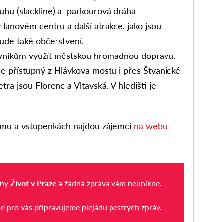
uhu (slackline) a parkourová dráha
 lanovém centru a další atrakce, jako jsou
ude také občerstvení.
ěvníkům využít městskou hromadnou dopravu.
e přístupný z Hlávkova mostu i přes Štvanické
tra jsou Florenc a Vltavská. V hledišti je
mu a vstupenkách najdou zájemci
na webu
iny
Život v Praze
a žádná zpráva vám neunikne.
de pro vás připravujeme plejádu pestrých zpráv.