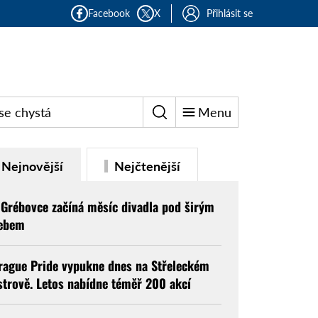
Facebook
X
Přihlásit se
se chystá
Menu
Nejnovější
Nejčtenější
 Grébovce začíná měsíc divadla pod širým
ebem
rague Pride vypukne dnes na Střeleckém
strově. Letos nabídne téměř 200 akcí