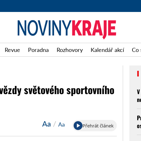
Noviny
Revue
Poradna
Rozhovory
Kalendář akcí
Co 
kraje
hvězdy světového sportovního
V
n
P
Aa
/
Aa
o
Přehrát článek