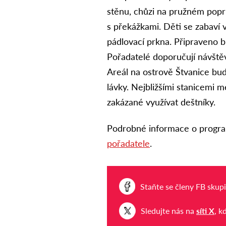
stěnu, chůzi na pružném popr
s překážkami. Děti se zabaví v
pádlovací prkna. Připraveno b
Pořadatelé doporučují návšt
Areál na ostrově Štvanice bud
lávky. Nejbližšími stanicemi me
zakázané využívat deštníky.
Podrobné informace o progra
pořadatele
.
Staňte se členy FB skup
Sledujte nás na
síti X
, k