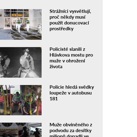
Strážníci vysvětlují,
proč někdy musí
použít donucovací
prostředky
Policisté slanili z
Hlávkova mostu pro
muže v ohrožení
života
Policie hledá svědky
loupeže v autobusu
181
Muže obviněného z
podvodu za desítky
milionů dopadli ve