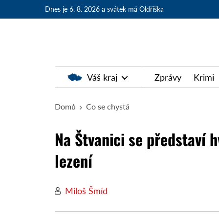
Dnes je 6. 8. 2026
a svátek má Oldřiška
Váš kraj
Zprávy
Krimi
Domů
Co se chystá
Na Štvanici se představí 
lezení
Miloš Šmíd