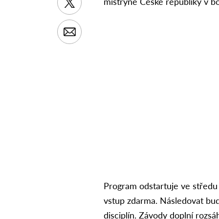
mistryně České republiky v b
Program odstartuje ve středu 3
vstup zdarma. Následovat budo
disciplín. Závody doplní rozs