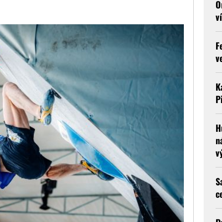
O
v
F
v
K
P
H
n
v
S
c