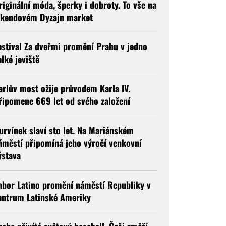
riginální móda, šperky i dobroty. To vše na
íkendovém Dyzajn market
estival Za dveřmi promění Prahu v jedno
elké jeviště
arlův most ožije průvodem Karla IV.
řipomene 669 let od svého založení
urvínek slaví sto let. Na Mariánském
áměstí připomíná jeho výročí venkovní
ýstava
abor Latino promění náměstí Republiky v
entrum Latinské Ameriky