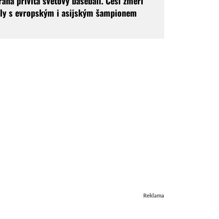
raha přivítá světový baseball. Češi změří
íly s evropským i asijským šampionem
Reklama