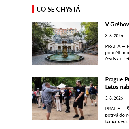
CO SE CHYSTÁ
V Grébov
3. 8. 2026
PRAHA — No
pondělí pro
festivalu L
dvacet večer
Prague P
Letos na
3. 8. 2026
PRAHA — Šes
potrvá do n
téměř dvě s
Zahajovací .