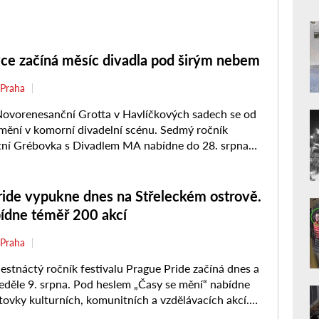
ce začíná měsíc divadla pod širým nebem
Praha
vorenesanční Grotta v Havlíčkových sadech se od
mění v komorní divadelní scénu. Sedmý ročník
etní Grébovka s Divadlem MA nabídne do 28. srpna
ů a ...
ride vypukne dnes na Střeleckém ostrově.
bídne téměř 200 akcí
Praha
tnáctý ročník festivalu Prague Pride začíná dnes a
eděle 9. srpna. Pod heslem „Časy se mění“ nabídne
tovky kulturních, komunitních a vzdělávacích akcí.
..