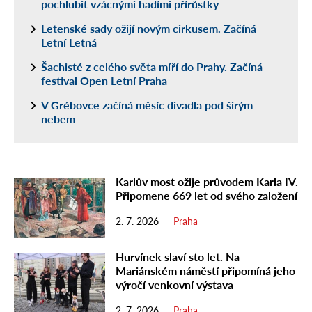
pochlubit vzácnými hadími přírůstky
Letenské sady ožijí novým cirkusem. Začíná
Letní Letná
Šachisté z celého světa míří do Prahy. Začíná
festival Open Letní Praha
V Grébovce začíná měsíc divadla pod širým
nebem
Karlův most ožije průvodem Karla IV.
Připomene 669 let od svého založení
2. 7. 2026
Praha
Hurvínek slaví sto let. Na
Mariánském náměstí připomíná jeho
výročí venkovní výstava
2. 7. 2026
Praha