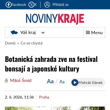
Facebook
X
Přihlásit se
Noviny
Váš kraj
Menu
kraje
Domů
Co se chystá
Botanická zahrada zve na festival
bonsají a japonské kultury
Aa
/
Miloš Šmíd
Aa
Přehrát článek
2. 6. 2026, 11:36
Praha