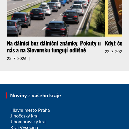
Na dálnici bez dálniční známky. Pokuty u
Když čokol
nás a na Slovensku fungují odlišně
22. 7. 2026
23. 7. 2026
Noviny z vašeho kraje
Hlavní město Praha
Jihočeský kraj
Jihomoravský kraj
Kraj Vysočina