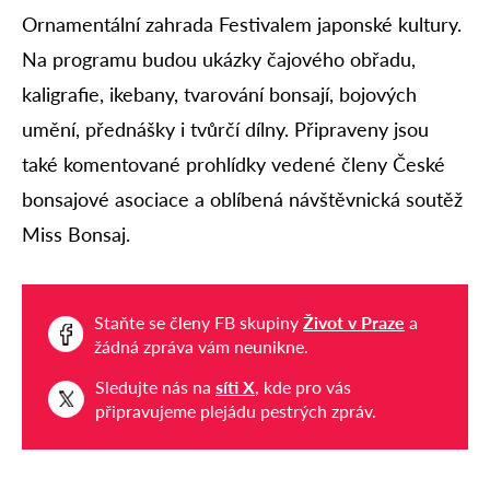
Ornamentální zahrada Festivalem japonské kultury.
Na programu budou ukázky čajového obřadu,
kaligrafie, ikebany, tvarování bonsají, bojových
umění, přednášky i tvůrčí dílny. Připraveny jsou
také komentované prohlídky vedené členy České
bonsajové asociace a oblíbená návštěvnická soutěž
Miss Bonsaj.
Staňte se členy FB skupiny
Život v Praze
a
žádná zpráva vám neunikne.
Sledujte nás na
síti X
, kde pro vás
připravujeme plejádu pestrých zpráv.