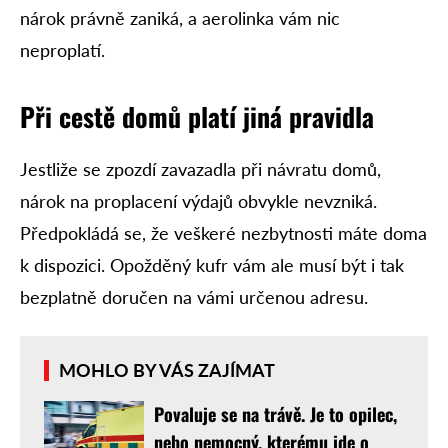
nárok právně zaniká, a aerolinka vám nic
neproplatí.
Při cestě domů platí jiná pravidla
Jestliže se zpozdí zavazadla při návratu domů,
nárok na proplacení výdajů obvykle nevzniká.
Předpokládá se, že veškeré nezbytnosti máte doma
k dispozici. Opožděný kufr vám ale musí být i tak
bezplatně doručen na vámi určenou adresu.
MOHLO BY VÁS ZAJÍMAT
Povaluje se na trávě. Je to opilec,
nebo nemocný, kterému jde o