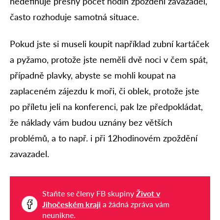
nedefinuje přesný počet hodin zpoždění zavazadel,
často rozhoduje samotná situace.
Pokud jste si museli koupit například zubní kartáček
a pyžamo, protože jste neměli dvě noci v čem spát,
případně plavky, abyste se mohli koupat na
zaplaceném zájezdu k moři, či oblek, protože jste
po příletu jeli na konferenci, pak lze předpokládat,
že náklady vám budou uznány bez větších
problémů, a to např. i při 12hodinovém zpoždění
zavazadel.
Staňte se členy FB skupiny
Život v
Jihočeském kraji
a žádná zpráva vám
neunikne.