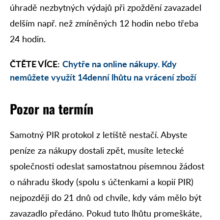
úhradě nezbytných výdajů při zpoždění zavazadel
delším např. než zmíněných 12 hodin nebo třeba
24 hodin.
ČTĚTE VÍCE:
Chytře na online nákupy. Kdy
nemůžete využít 14denní lhůtu na vrácení zboží
Pozor na termín
Samotný PIR protokol z letiště nestačí. Abyste
peníze za nákupy dostali zpět, musíte letecké
společnosti odeslat samostatnou písemnou žádost
o náhradu škody (spolu s účtenkami a kopií PIR)
nejpozději do 21 dnů od chvíle, kdy vám mělo být
zavazadlo předáno. Pokud tuto lhůtu promeškáte,