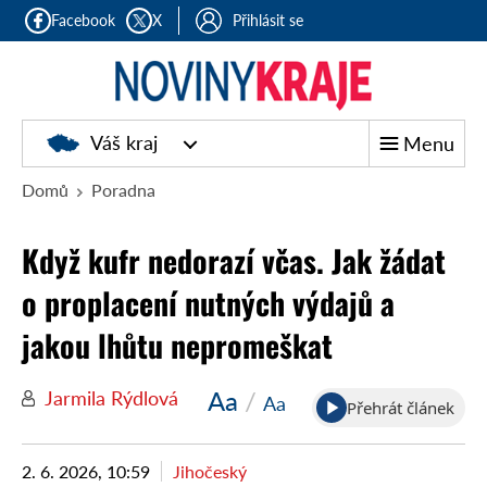
Facebook
X
Přihlásit se
Noviny
Váš kraj
Menu
kraje
Domů
Poradna
Když kufr nedorazí včas. Jak žádat
o proplacení nutných výdajů a
jakou lhůtu nepromeškat
Aa
/
Jarmila Rýdlová
Aa
Přehrát článek
2. 6. 2026, 10:59
Jihočeský