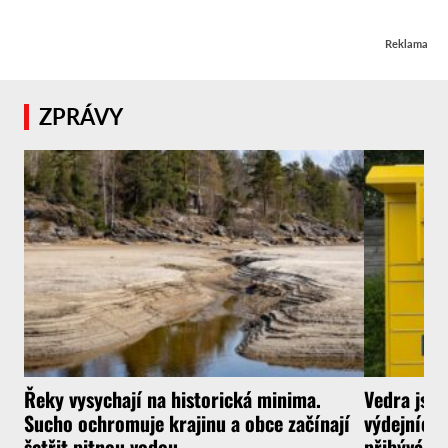
Reklama
ZPRÁVY
Řeky vysychají na historická minima.
Vedra jsou
Sucho ochromuje krajinu a obce začínají
výdejních 
šetřit pitnou vodou
přibývá a 