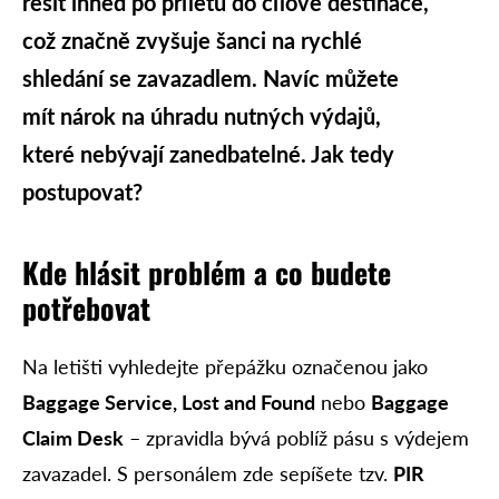
řešit ihned po příletu do cílové destinace,
což značně zvyšuje šanci na rychlé
shledání se zavazadlem. Navíc můžete
mít nárok na úhradu nutných výdajů,
které nebývají zanedbatelné. Jak tedy
postupovat?
Kde hlásit problém a co budete
potřebovat
Na letišti vyhledejte přepážku označenou jako
Baggage Service, Lost and Found
nebo
Baggage
Claim Desk
– zpravidla bývá poblíž pásu s výdejem
zavazadel. S personálem zde sepíšete tzv.
PIR