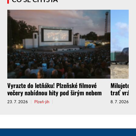
Vyrazte do letňáku! Plzeňské filmové
Milujete C
večery nabídnou hity pod širým nebem
trať vrátí
23. 7. 2026
Plzeň-jih
8. 7. 2026