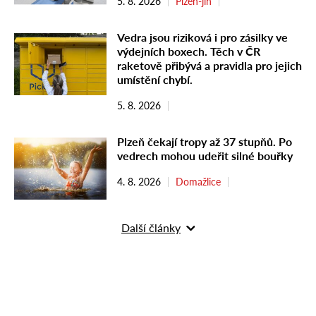
5. 8. 2026
Plzeň-jih
Vedra jsou riziková i pro zásilky ve
výdejních boxech. Těch v ČR
raketově přibývá a pravidla pro jejich
umístění chybí.
5. 8. 2026
Plzeň čekají tropy až 37 stupňů. Po
vedrech mohou udeřit silné bouřky
4. 8. 2026
Domažlice
Další články