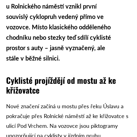
u Rolnického náměstí vznikl první
souvislý cyklopruh vedený přímo ve
vozovce. Místo klasického odděleného
chodníku nebo stezky teď sdílí cyklisté
prostor s auty – jasně vyznačený, ale
stále v běžné silnici.
Cyklisté projíždějí od mostu až ke
křižovatce
Nové značení začíná u mostu přes řeku Úslavu a
pokračuje přes Rolnické náměstí až ke křižovatce s
ulicí Pod Vrchem. Na vozovce jsou piktogramy
upozorňující na cyklisty v jízdním pruhu.