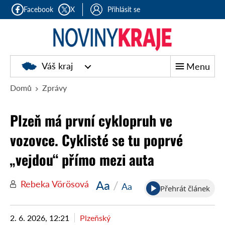
Facebook
X
Přihlásit se
Noviny
Váš kraj
Menu
kraje
Domů
Zprávy
Plzeň má první cyklopruh ve
vozovce. Cyklisté se tu poprvé
„vejdou“ přímo mezi auta
Aa
/
Rebeka Vörösová
Aa
Přehrát článek
2. 6. 2026, 12:21
Plzeňský