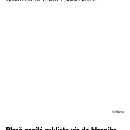
Reklama
Plzeň posílá cyklisty víc do hlavního