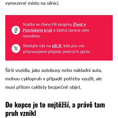
vymezené místo na silnici.
Staňte se členy FB skupiny
Život v
Plzeňském kraji
a žádná zpráva vám
neunikne.
Sledujte nás na
síti X
, kde pro vás
připravujeme plejádu pestrých zpráv.
Širší vozidla, jako autobusy nebo nákladní auta,
mohou cyklopruh v případě potřeby využít, ale
musí přitom cyklisty bezpečně objet.
Do kopce je to nejtěžší, a právě tam
pruh vznikl