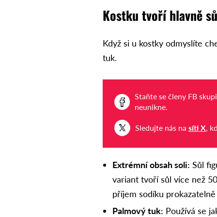
Kostku tvoří hlavně sů
Když si u kostky odmyslíte ch
tuk.
Staňte se členy FB skup
neunikne.
Sledujte nás na
síti X
, k
Extrémní obsah soli:
Sůl fig
variant tvoří sůl více než
příjem sodíku prokazatelně 
Palmový tuk:
Používá se jak