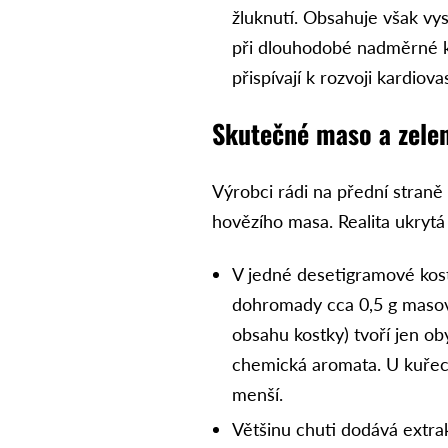
žluknutí. Obsahuje však vy
při dlouhodobé nadměrné k
přispívají k rozvoji kardio
Skutečné maso a zelen
Výrobci rádi na přední straně 
hovězího masa. Realita ukrytá
V jedné desetigramové kost
dohromady cca 0,5 g masov
obsahu kostky) tvoří jen ob
chemická aromata. U kuřecí
menší.
Většinu chuti dodává extrak