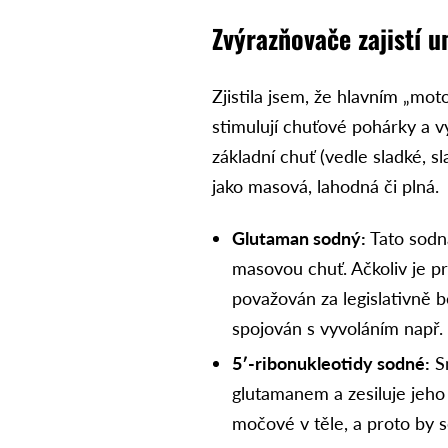
Zvýrazňovače zajistí 
Zjistila jsem, že hlavním „mo
stimulují chuťové pohárky a v
základní chuť (vedle sladké, s
jako masová, lahodná či plná.
Glutaman sodný:
Tato sodn
masovou chuť. Ačkoliv je p
považován za legislativně b
spojován s vyvoláním např. b
5′-ribonukleotidy sodné:
Sm
glutamanem a zesiluje jeho 
močové v těle, a proto by se