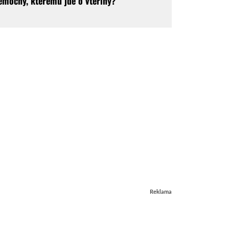
emocný, kterému jde o vteřiny?
Reklama