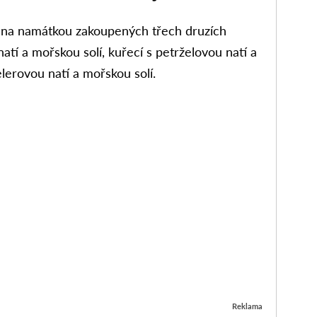
 na namátkou zakoupených třech druzích
atí a mořskou solí, kuřecí s petrželovou natí a
lerovou natí a mořskou solí.
Reklama