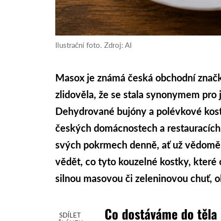
Ilustrační foto. Zdroj: AI
Masox je známá česká obchodní značka
zlidověla, že se stala synonymem pro 
Dehydrované bujóny a polévkové kost
českých domácnostech a restauracíc
svých pokrmech denně, ať už vědomě 
vědět, co tyto kouzelné kostky, kter
silnou masovou či zeleninovou chuť, o
Co dostáváme do těla
SDÍLET