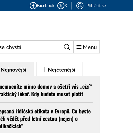
Facebook
X
Přihlásit se
se chystá
Menu
Nejnovější
Nejčtenější
nemocníte mimo domov a ošetří vás „cizí“
raktický lékař. Kdy budete muset platit
epsaná řidičská etiketa v Evropě. Co byste
ěli vědět před letní cestou (nejen) o
blikačkách“