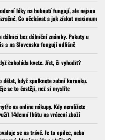
oderní léky na hubnutí fungují, ale nejsou
ázračné. Co očekávat a jak získat maximum
a dálnici bez dálniční známky. Pokuty u
ás a na Slovensku fungují odlišně
dyž čokoláda kvete. Jíst, či vyhodit?
o dělat, když spolknete zubní korunku.
ěje se to častěji, než si myslíte
hytře na online nákupy. Kdy nemůžete
yužít 14denní lhůtu na vrácení zboží
ovaluje se na trávě. Je to opilec, nebo