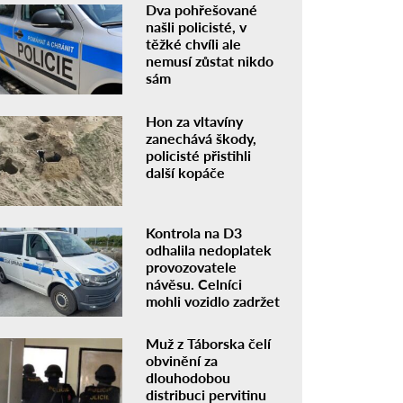
Dva pohřešované
našli policisté, v
těžké chvíli ale
nemusí zůstat nikdo
sám
Hon za vltavíny
zanechává škody,
policisté přistihli
další kopáče
Kontrola na D3
odhalila nedoplatek
provozovatele
návěsu. Celníci
mohli vozidlo zadržet
Muž z Táborska čelí
obvinění za
dlouhodobou
distribuci pervitinu