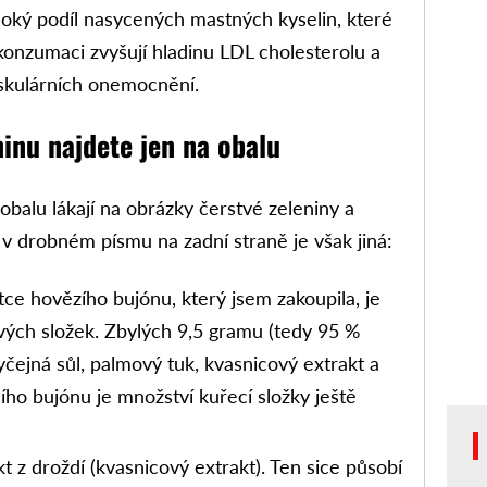
soký podíl nasycených mastných kyselin, které
onzumaci zvyšují hladinu LDL cholesterolu a
vaskulárních onemocnění.
inu najdete jen na obalu
obalu lákají na obrázky čerstvé zeleniny a
 v drobném písmu na zadní straně je však jiná:
ce hovězího bujónu, který jsem zakoupila, je
ých složek. Zbylých 9,5 gramu (tedy 95 %
yčejná sůl, palmový tuk, kvasnicový extrakt a
ho bujónu je množství kuřecí složky ještě
t z droždí (kvasnicový extrakt). Ten sice působí