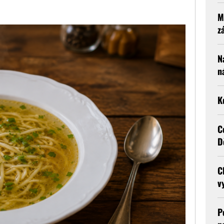
M
z
N
n
K
C
D
C
v
P