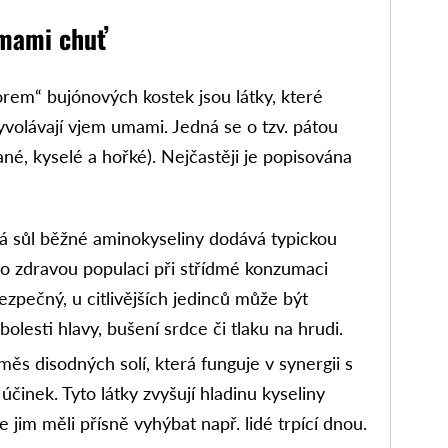
umami chuť
torem“ bujónových kostek jsou látky, které
yvolávají vjem umami. Jedná se o tzv. pátou
lané, kyselé a hořké). Nejčastěji je popisována
á sůl běžné aminokyseliny dodává typickou
ro zdravou populaci při střídmé konzumaci
ezpečný, u citlivějších jedinců může být
olesti hlavy, bušení srdce či tlaku na hrudi.
ěs disodných solí, která funguje v synergii s
účinek. Tyto látky zvyšují hladinu kyseliny
 jim měli přísně vyhýbat např. lidé trpící dnou.