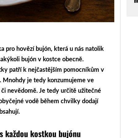
n
 pro hovězí bujón, která u nás natolik
jakýkoli bujón v kostce obecně.
ky patří k nejčastějším pomocníkům v
h. Mnohdy je tedy konzumujeme ve
či nevědomě. Je tedy určitě užitečné
é obyčejné vodě během chvilky dodají
bsahují.
 s každou kostkou bujónu