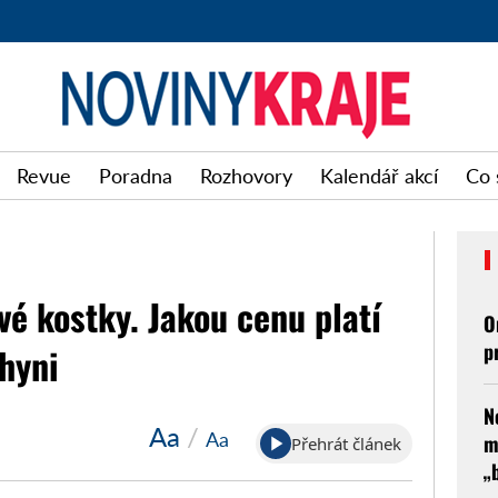
Noviny
Revue
Poradna
Rozhovory
Kalendář akcí
Co 
kraje
é kostky. Jakou cenu platí
O
p
chyni
N
Aa
/
Aa
m
Přehrát článek
„