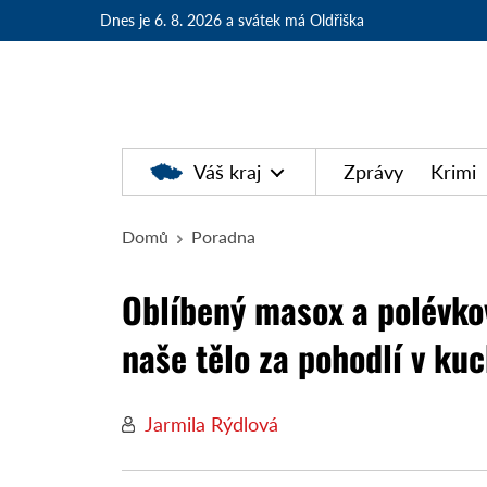
Dnes je 6. 8. 2026
a svátek má Oldřiška
Váš kraj
Zprávy
Krimi
Domů
Poradna
Oblíbený masox a polévkov
naše tělo za pohodlí v ku
Jarmila Rýdlová