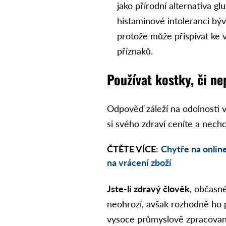
jako přírodní alternativa glu
histaminové intoleranci bý
protože může přispívat ke v
příznaků.
Používat kostky, či ne
Odpověď záleží na odolnosti 
si svého zdraví ceníte a nech
ČTĚTE VÍCE:
Chytře na onlin
na vrácení zboží
Jste-li zdravý člověk
, občasné
neohrozí, avšak rozhodně ho p
vysoce průmyslově zpracovaný