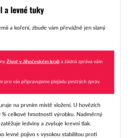
l a levné tuky
emii a koření, zbude vám převážně jen slaný
iny
Život v Jihočeském kraji
a žádná zpráva vám
de pro vás připravujeme plejádu pestrých zpráv.
uruje na prvním místě složení. U hovězích
 50 % celkové hmotnosti výrobku. Nadměrný
zatěžuje ledviny a zvyšuje krevní tlak.
o levné pojivo s vysokou stabilitou proti