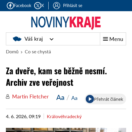
Facebook
X
Přihlásit se
Noviny
Váš kraj
Menu
kraje
Domů
Co se chystá
Za dveře, kam se běžně nesmí.
Archiv zve veřejnost
Aa
/
Martin Fletcher
Aa
Přehrát článek
4. 6. 2026, 09:19
Královéhradecký