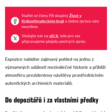
Staňte se členy FB skupiny
Život v
Královéhradeckém kraji
a žádná zpráva vám
neunikne.
Sledujte nás na
síti X
, kde pro vás
připravujeme plejádu pestrých zpráv.
Expozice nabídne zajímavý pohled na jednu z
významných událostí meziválečné historie a přiblíží
atmosféru prezidentovy návštěvy prostřednictvím
autentických archivních materiálů.
Do depozitářů i za vlastními předky