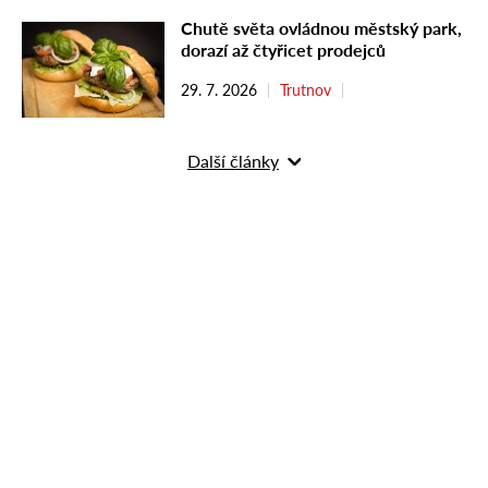
Chutě světa ovládnou městský park,
dorazí až čtyřicet prodejců
29. 7. 2026
Trutnov
Další články