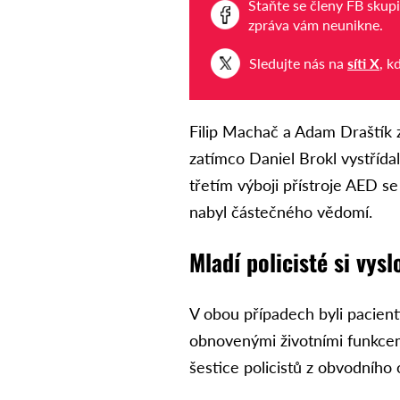
Staňte se členy FB skup
zpráva vám neunikne.
Sledujte nás na
síti X
, k
Filip Machač a Adam Draštík za
zatímco Daniel Brokl vystřída
třetím výboji přístroje AED s
nabyl částečného vědomí.
Mladí policisté si vysl
V obou případech byli pacient
obnovenými životními funkcem
šestice policistů z obvodníh