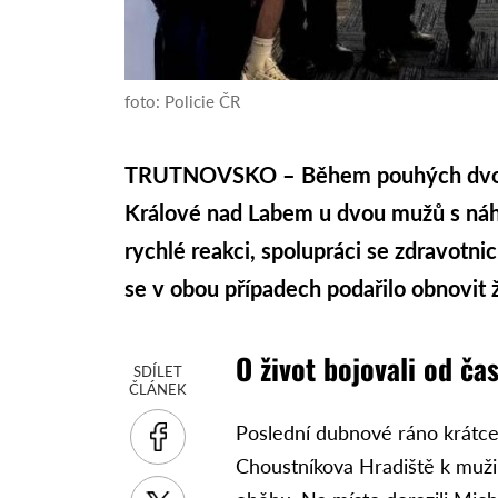
foto: Policie ČR
TRUTNOVSKO – Během pouhých dvou d
Králové nad Labem u dvou mužů s náhl
rychlé reakci, spolupráci se zdravotnic
se v obou případech podařilo obnovit 
O život bojovali od ča
SDÍLET
ČLÁNEK
Poslední dubnové ráno krátce 
Choustníkova Hradiště k muži,