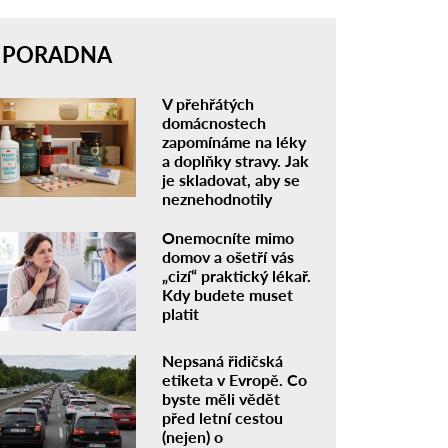
PORADNA
V přehřátých
domácnostech
zapomínáme na léky
a doplňky stravy. Jak
je skladovat, aby se
neznehodnotily
Onemocníte mimo
domov a ošetří vás
„cizí“ praktický lékař.
Kdy budete muset
platit
Nepsaná řidičská
etiketa v Evropě. Co
byste měli vědět
před letní cestou
(nejen) o