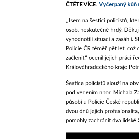
ČTĚTE VÍCE:
Vyčerpaný kůň n
„Jsem na šestici policistů, k
osob, neskutečně hrdý. Děkuji 
vyhodnotili situaci a zasáhli. S
Policie ČR téměř pět let, což 
začlenit,“ ocenil jejich práci ř
Královéhradeckého kraje Pet
Šestice policistů slouží na 
pod vedením npor. Michala Zá
působí u Policie České repub
dvou dnů jejich profesionalit
pomohly zachránit dva lidské ž