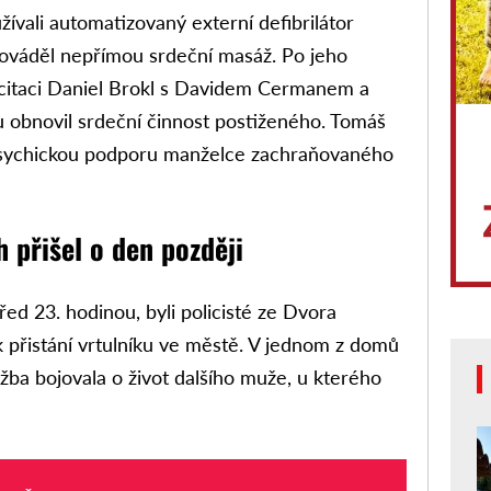
žívali automatizovaný externí defibrilátor
rováděl nepřímou srdeční masáž. Po jeho
uscitaci Daniel Brokl s Davidem Cermanem a
ru obnovil srdeční činnost postiženého. Tomáš
psychickou podporu manželce zachraňovaného
 přišel o den později
řed 23. hodinou, byli policisté ze Dvora
 přistání vrtulníku ve městě. V jednom z domů
žba bojovala o život dalšího muže, u kterého