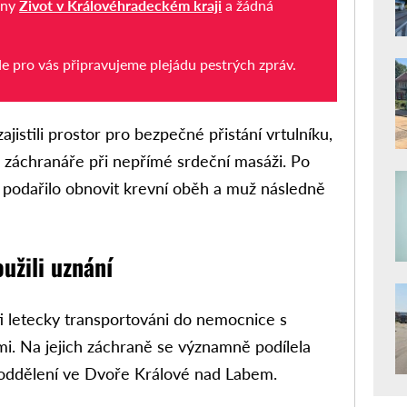
iny
Život v Královéhradeckém kraji
a žádná
de pro vás připravujeme plejádu pestrých zpráv.
jistili prostor pro bezpečné přistání vrtulníku,
l záchranáře při nepřímé srdeční masáži. Po
e podařilo obnovit krevní oběh a muž následně
oužili uznání
i letecky transportováni do nemocnice s
i. Na jejich záchraně se významně podílela
o oddělení ve Dvoře Králové nad Labem.