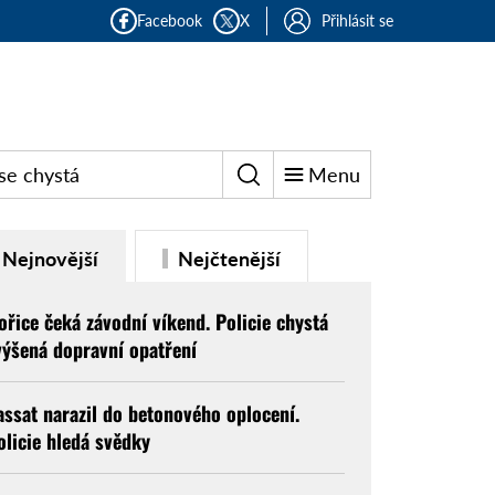
Facebook
X
Přihlásit se
se chystá
Menu
Nejnovější
Nejčtenější
ořice čeká závodní víkend. Policie chystá
výšená dopravní opatření
assat narazil do betonového oplocení.
olicie hledá svědky