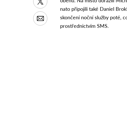
oběhu. Na místo dorazili Mich
nato připojili také Daniel Bro
skončení noční služby poté, c
prostřednictvím SMS.