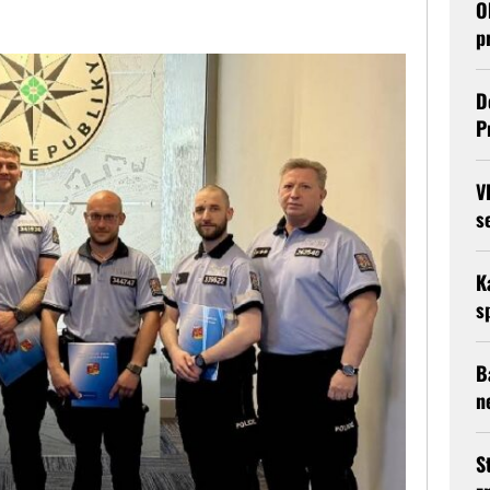
O
p
D
P
V
s
K
s
B
n
S