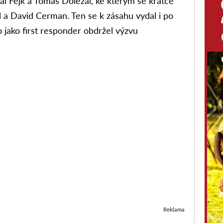
al Fejk a Tomáš Doležal, ke kterým se krátce
kl a David Cerman. Ten se k zásahu vydal i po
o jako first responder obdržel výzvu
Reklama