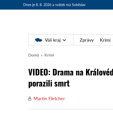
Dnes je 8. 8. 2026
a svátek má Soběslav
Váš kraj
Zprávy
Krimi
Domů
Krimi
VIDEO: Drama na Královédv
porazili smrt
Martin Fletcher