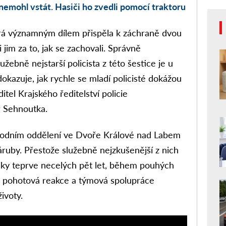
emohl vstát. Hasiči ho zvedli pomocí traktoru
terá významným dílem přispěla k záchraně dvou
jim za to, jak se zachovali. Správně
lužebně nejstarší policista z této šestice je u
dokazuje, jak rychle se mladí policisté dokážou
editel Krajského ředitelství policie
r Sehnoutka.
obvodním oddělení ve Dvoře Králové nad Labem
ruby. Přestože služebně nejzkušenější z nich
liky teprve necelých pět let, během pouhých
a, pohotová reakce a týmová spolupráce
ivoty.