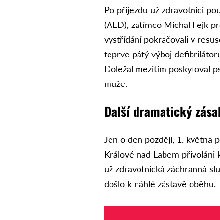
Po příjezdu už zdravotníci pou
(AED), zatímco Michal Fejk p
vystřídání pokračovali v res
teprve pátý výboj defibriláto
Doležal mezitím poskytoval 
muže.
Další dramatický zásah
Jen o den později, 1. května p
Králové nad Labem přivoláni k
už zdravotnická záchranná slu
došlo k náhlé zástavě oběhu.