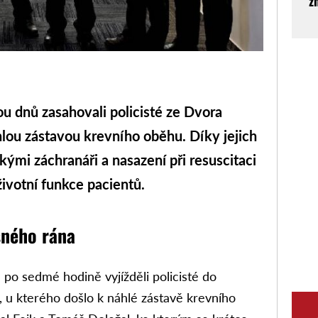
z
nů zasahovali policisté ze Dvora
ou zástavou krevního oběhu. Díky jejich
kými záchranáři a nasazení při resuscitaci
životní funkce pacientů.
sného rána
po sedmé hodině vyjížděli policisté do
 u kterého došlo k náhlé zástavě krevního