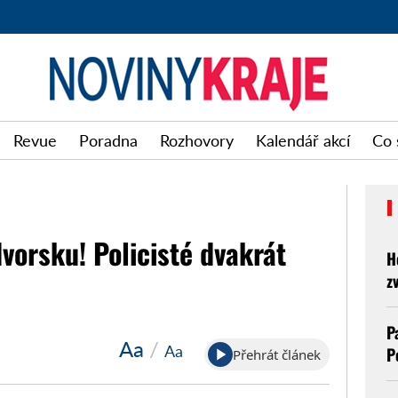
Noviny
Revue
Poradna
Rozhovory
Kalendář akcí
Co 
kraje
orsku! Policisté dvakrát
H
z
P
Aa
/
Aa
P
Přehrát článek