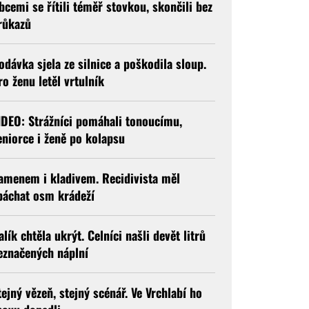
bcemi se řítili téměř stovkou, skončili bez
růkazů
odávka sjela ze silnice a poškodila sloup.
ro ženu letěl vrtulník
IDEO: Strážníci pomáhali tonoucímu,
eniorce i ženě po kolapsu
amenem i kladivem. Recidivista měl
páchat osm krádeží
alík chtěla ukrýt. Celníci našli devět litrů
eznačených náplní
tejný vězeň, stejný scénář. Ve Vrchlabí ho