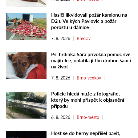
Hasiči likvidovali požár kamionu na
D2 u Velkých Pavlovic a požár
porostu u dálnice
7. 8. 2026
Břeclav
Psí hrdinka Sára přivolala pomoc své
majitelce, oplatila jí tím druhou šanci
na život
7. 8. 2026
Brno-venkov
Policie hledá muže z fotografie,
který by mohl přispět k objasnění
případu
6. 8. 2026
Brno-město
Host se do herny nepřišel bavit,