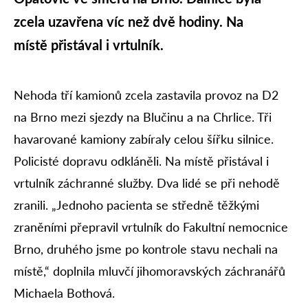
zcela uzavřena víc než dvě hodiny. Na
místě přistával i vrtulník.
Nehoda tří kamionů zcela zastavila provoz na D2
na Brno mezi sjezdy na Blučinu a na Chrlice. Tři
havarované kamiony zabíraly celou šířku silnice.
Policisté dopravu odkláněli. Na místě přistával i
vrtulník záchranné služby. Dva lidé se při nehodě
zranili. „Jednoho pacienta se středně těžkými
zraněními přepravil vrtulník do Fakultní nemocnice
Brno, druhého jsme po kontrole stavu nechali na
místě,“ doplnila mluvčí jihomoravských záchranářů
Michaela Bothová.