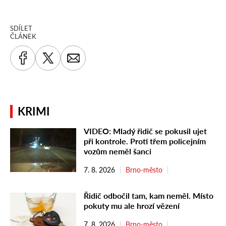
SDÍLET
ČLÁNEK
KRIMI
VIDEO: Mladý řidič se pokusil ujet
při kontrole. Proti třem policejním
vozům neměl šanci
7. 8. 2026
Brno-město
Řidič odbočil tam, kam neměl. Místo
pokuty mu ale hrozí vězení
7. 8. 2026
Brno-město