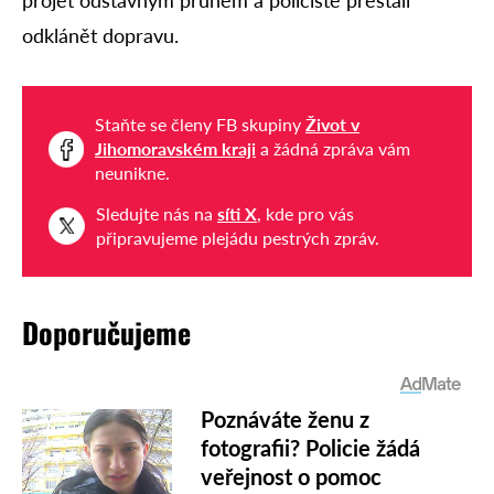
projet odstavným pruhem a policisté přestali
odklánět dopravu.
Staňte se členy FB skupiny
Život v
Jihomoravském kraji
a žádná zpráva vám
neunikne.
Sledujte nás na
síti X
, kde pro vás
připravujeme plejádu pestrých zpráv.
Doporučujeme