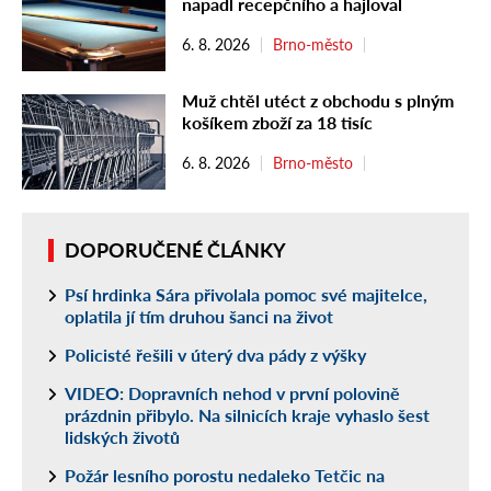
napadl recepčního a hajloval
6. 8. 2026
Brno-město
Muž chtěl utéct z obchodu s plným
košíkem zboží za 18 tisíc
6. 8. 2026
Brno-město
DOPORUČENÉ ČLÁNKY
Psí hrdinka Sára přivolala pomoc své majitelce,
oplatila jí tím druhou šanci na život
Policisté řešili v úterý dva pády z výšky
VIDEO: Dopravních nehod v první polovině
prázdnin přibylo. Na silnicích kraje vyhaslo šest
lidských životů
Požár lesního porostu nedaleko Tetčic na