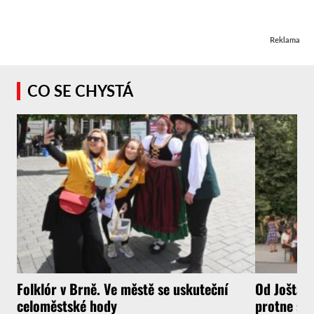
Reklama
CO SE CHYSTÁ
Folklór v Brně. Ve městě se uskuteční
Od Jošta a
celoměstské hody
protne sou