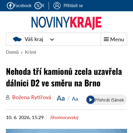
Facebook
X
Přihlásit se
Noviny
Váš kraj
Menu
kraje
Domů
Krimi
Nehoda tří kamionů zcela uzavřela
dálnici D2 ve směru na Brno
Aa
/
Božena Rytířová
Aa
Přehrát článek
10. 6. 2026, 15:29
Jihomoravský