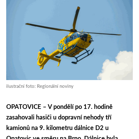
ilustrační foto: Regionální noviny
OPATOVICE – V pondělí po 17. hodině
zasahovali hasiči u dopravní nehody tří
kamionů na 9. kilometru dálnice D2 u
Opatovic ve směru na Brno. Dálnice byla