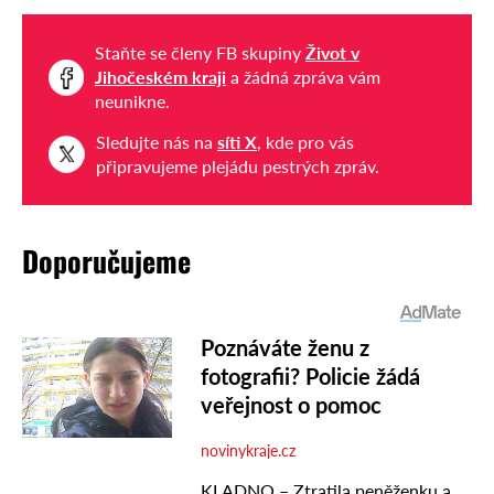
Staňte se členy FB skupiny
Život v
Jihočeském kraji
a žádná zpráva vám
neunikne.
Sledujte nás na
síti X
, kde pro vás
připravujeme plejádu pestrých zpráv.
Doporučujeme