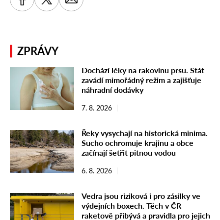
ZPRÁVY
Dochází léky na rakovinu prsu. Stát
zavádí mimořádný režim a zajišťuje
náhradní dodávky
7. 8. 2026
Řeky vysychají na historická minima.
Sucho ochromuje krajinu a obce
začínají šetřit pitnou vodou
6. 8. 2026
Vedra jsou riziková i pro zásilky ve
výdejních boxech. Těch v ČR
raketově přibývá a pravidla pro jejich