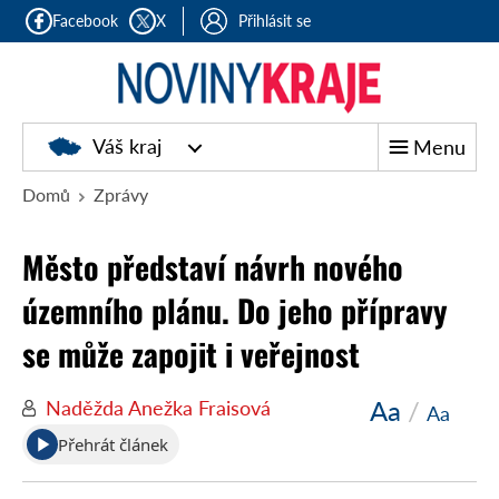
Facebook
X
Přihlásit se
Noviny
Váš kraj
Menu
kraje
Domů
Zprávy
Město představí návrh nového
územního plánu. Do jeho přípravy
se může zapojit i veřejnost
Aa
/
Naděžda Anežka Fraisová
Aa
Přehrát článek