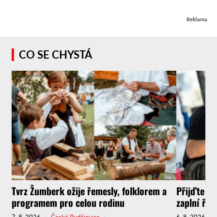
Reklama
CO SE CHYSTÁ
Tvrz Žumberk ožije řemesly, folklorem a
Přijďte za
programem pro celou rodinu
zaplní řem