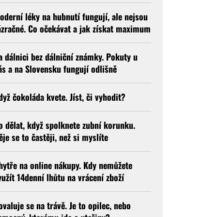
oderní léky na hubnutí fungují, ale nejsou
ázračné. Co očekávat a jak získat maximum
a dálnici bez dálniční známky. Pokuty u
ás a na Slovensku fungují odlišně
dyž čokoláda kvete. Jíst, či vyhodit?
o dělat, když spolknete zubní korunku.
ěje se to častěji, než si myslíte
hytře na online nákupy. Kdy nemůžete
yužít 14denní lhůtu na vrácení zboží
ovaluje se na trávě. Je to opilec, nebo