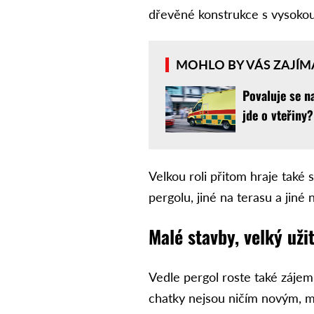
dřevěné konstrukce s vysokou p
MOHLO BY VÁS ZAJÍM
Povaluje se n
jde o vteřiny?
Velkou roli přitom hraje také 
pergolu, jiné na terasu a jiné
Malé stavby, velký uži
Vedle pergol roste také záje
chatky nejsou ničím novým, měn