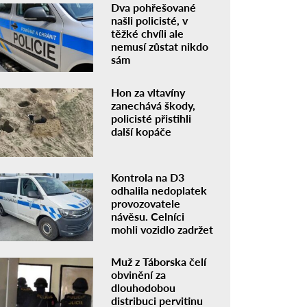
Dva pohřešované
našli policisté, v
těžké chvíli ale
nemusí zůstat nikdo
sám
Hon za vltavíny
zanechává škody,
policisté přistihli
další kopáče
Kontrola na D3
odhalila nedoplatek
provozovatele
návěsu. Celníci
mohli vozidlo zadržet
Muž z Táborska čelí
obvinění za
dlouhodobou
distribuci pervitinu