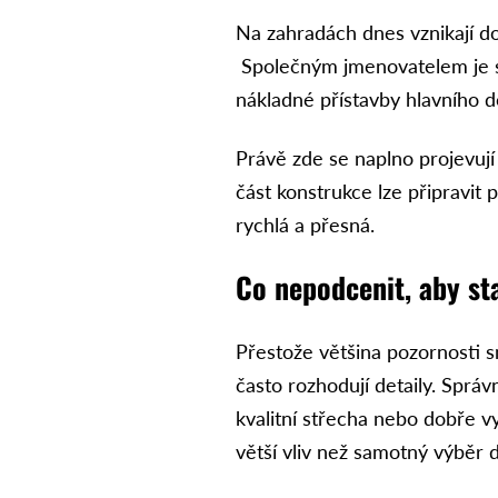
Na zahradách dnes vznikají do
Společným jmenovatelem je sna
nákladné přístavby hlavního 
Právě zde se naplno projevuj
část konstrukce lze připravi
rychlá a přesná.
Co nepodcenit, aby st
Přestože většina pozornosti s
často rozhodují detaily. Správ
kvalitní střecha nebo dobře v
větší vliv než samotný výběr d