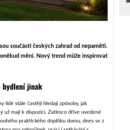
n
jsou součástí českých zahrad od nepaměti.
e poněkud mění. Nový trend může inspirovat
 bydlení jinak
 lidé stále častěji hledají způsoby, jak
erý už mají k dispozici. Zatímco dříve uvedené
i pouhého praktického doplňku domu, dnes se z
tory pro odpočinek, práci i setkávání s