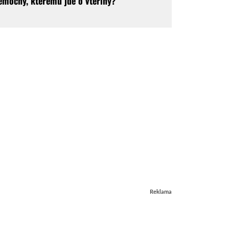
emocný, kterému jde o vteřiny?
Reklama