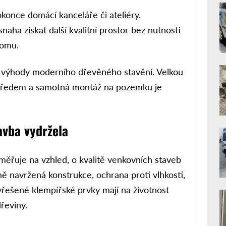
konce domácí kanceláře či ateliéry.
ha získat další kvalitní prostor bez nutnosti
domu.
í výhody moderního dřevěného stavění. Velkou
t předem a samotná montáž na pozemku je
avba vydržela
měřuje na vzhled, o kvalitě venkovních staveb
ně navržená konstrukce, ochrana proti vlhkosti,
yřešené klempířské prvky mají na životnost
řeviny.