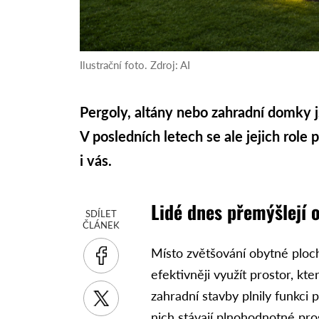
Ilustrační foto. Zdroj: AI
Pergoly, altány nebo zahradní domky 
V posledních letech se ale jejich rol
i vás.
Lidé dnes přemýšlejí o
SDÍLET
ČLÁNEK
Místo zvětšování obytné plochy
efektivněji využít prostor, kt
zahradní stavby plnily funkc
nich stávají plnohodnotné pros