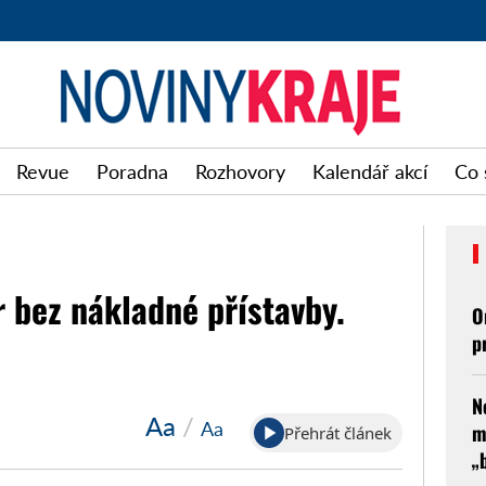
Noviny
Revue
Poradna
Rozhovory
Kalendář akcí
Co 
kraje
r bez nákladné přístavby.
O
p
N
Aa
/
Aa
m
Přehrát článek
„