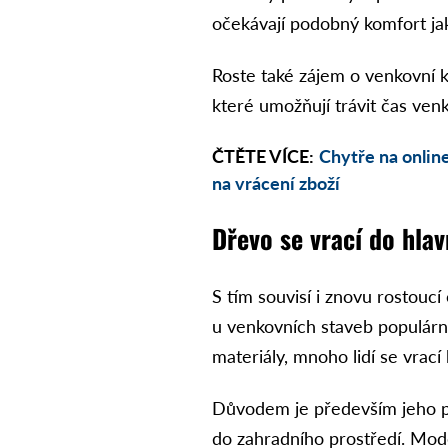
očekávají podobný komfort ja
Roste také zájem o venkovní k
které umožňují trávit čas ven
ČTĚTE VÍCE:
Chytře na onlin
na vrácení zboží
Dřevo se vrací do hlav
S tím souvisí i znovu rostoucí
u venkovních staveb populární
materiály, mnoho lidí se vrací
Důvodem je především jeho p
do zahradního prostředí. Mod