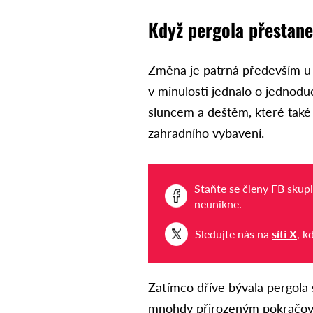
Když pergola přestane
Změna je patrná především u 
v minulosti jednalo o jednod
sluncem a deštěm, které také 
zahradního vybavení.
Staňte se členy FB skup
neunikne.
Sledujte nás na
síti X
, k
Zatímco dříve bývala pergola
mnohdy přirozeným pokračován