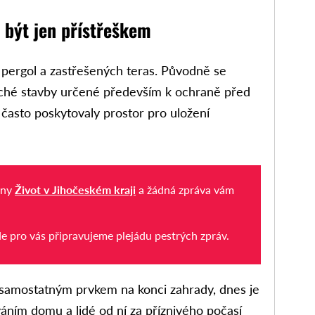
 být jen přístřeškem
pergol a zastřešených teras. Původně se
uché stavby určené především k ochraně před
často poskytovaly prostor pro uložení
iny
Život v Jihočeském kraji
a žádná zpráva vám
de pro vás připravujeme plejádu pestrých zpráv.
 samostatným prvkem na konci zahrady, dnes je
ím domu a lidé od ní za příznivého počasí