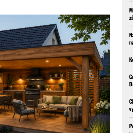
M
z
N
n
K
C
D
C
v
P