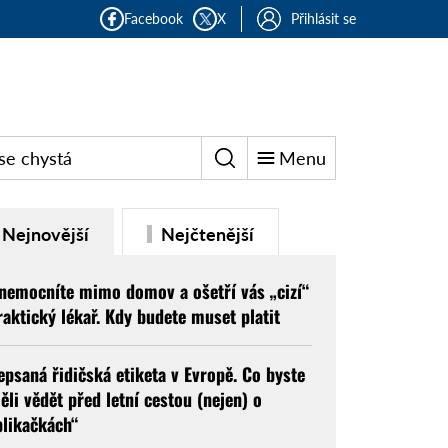
Facebook
X
Přihlásit se
se chystá
Menu
Nejnovější
Nejčtenější
nemocníte mimo domov a ošetří vás „cizí“
raktický lékař. Kdy budete muset platit
epsaná řidičská etiketa v Evropě. Co byste
ěli vědět před letní cestou (nejen) o
blikačkách“