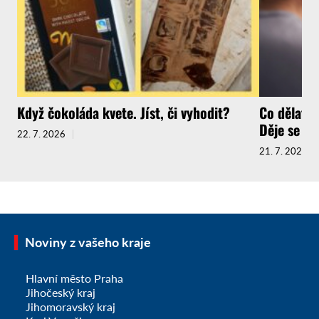
Když čokoláda kvete. Jíst, či vyhodit?
Co dělat, 
Děje se to 
22. 7. 2026
21. 7. 2026
Noviny z vašeho kraje
Hlavní město Praha
Jihočeský kraj
Jihomoravský kraj