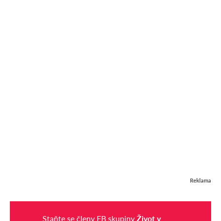
Reklama
Staňte se členy FB skupiny
Život v