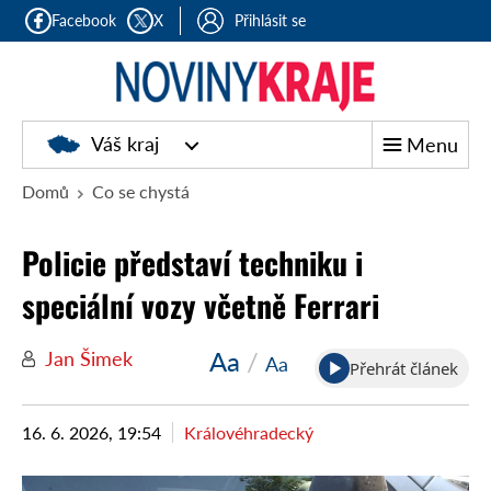
Facebook
X
Přihlásit se
Noviny
Váš kraj
Menu
kraje
Domů
Co se chystá
Policie představí techniku i
speciální vozy včetně Ferrari
Aa
/
Jan Šimek
Aa
Přehrát článek
16. 6. 2026, 19:54
Královéhradecký