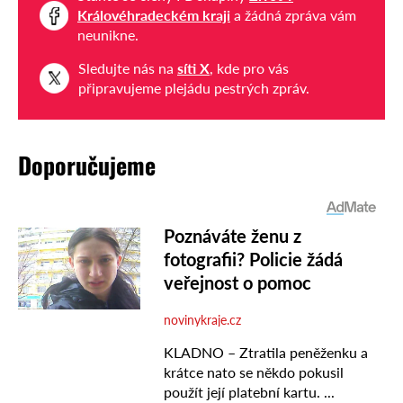
Královéhradeckém kraji
a žádná zpráva vám
neunikne.
Sledujte nás na
síti X
, kde pro vás
připravujeme plejádu pestrých zpráv.
Doporučujeme