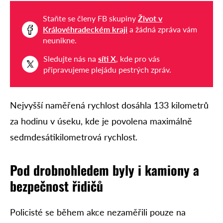
Staňte se členy FB skupiny
Život v
Královéhradeckém kraji
a žádná zpráva vám
neunikne.
Sledujte nás na
síti X
, kde pro vás
připravujeme plejádu pestrých zpráv.
Nejvyšší naměřená rychlost dosáhla 133 kilometrů
za hodinu v úseku, kde je povolena maximálně
sedmdesátikilometrová rychlost.
Pod drobnohledem byly i kamiony a
bezpečnost řidičů
Policisté se během akce nezaměřili pouze na