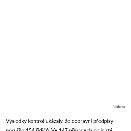
Reklama
Výsledky kontrol ukázaly, že dopravní předpisy
porušilo 154 řidičů. Ve 147 případech policisté