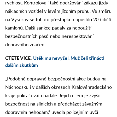
rychlost. Kontrolovali také dodržování zákazu jízdy
nákladních vozidel v levém jízdním pruhu. Ve směru
na Vysokov se tohoto přestupku dopustilo 20 řidičů
kamionů. Další sankce padaly za nepoužití
bezpečnostních pásů nebo nerespektování
dopravního značení.
ČTĚTE VÍCE:
Útěk mu nevyšel. Muž čelí třinácti
dalším skutkům
„Podobné dopravně bezpečnostní akce budou na
Náchodsku i v dalších okresech Královéhradeckého
kraje pokračovat i nadále. Jejich cílem je zvýšit
bezpečnost na silnicích a předcházet závažným
dopravním nehodám,“ uvedla policejní mluvčí