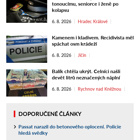
tonoucímu, seniorce i ženě po
kolapsu
6. 8. 2026
Hradec Králové
Kamenem i kladivem. Recidivista měl
spáchat osm krádeží
6. 8. 2026
Jičín
Balík chtěla ukrýt. Celníci našli
devět litrů neznačených náplní
6. 8. 2026
Rychnov nad Kněžnou
DOPORUČENÉ ČLÁNKY
Passat narazil do betonového oplocení. Policie
hledá svědky