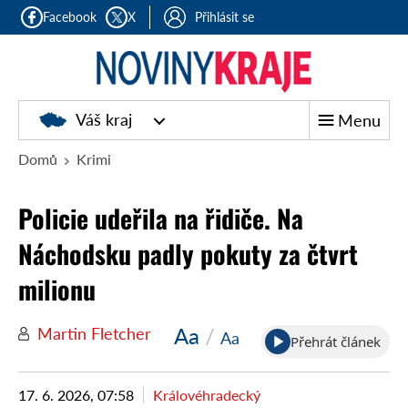
Facebook
X
Přihlásit se
Noviny
Váš kraj
Menu
kraje
Domů
Krimi
Policie udeřila na řidiče. Na
Náchodsku padly pokuty za čtvrt
milionu
Aa
/
Martin Fletcher
Aa
Přehrát článek
17. 6. 2026, 07:58
Královéhradecký